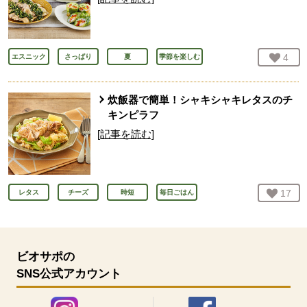
お気
4
人
エスニック
さっぱり
夏
季節を楽しむ
炊飯器で簡単！シャキシャキレタスのチ
キンピラフ
[記事を読む]
お気
17
人
レタス
チーズ
時短
毎日ごはん
ビオサポの
SNS公式アカウント