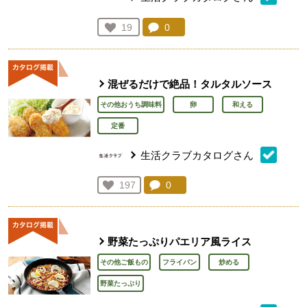
コメント：
0
件。コメントを見る。
お気に入り登録：
19
人が登録
混ぜるだけで絶品！タルタルソース
その他おうち調味料
卵
和える
定番
生活クラブカタログさん
コメント：
0
件。コメントを見る。
お気に入り登録：
197
人が登録
野菜たっぷりパエリア風ライス
その他ご飯もの
フライパン
炒める
野菜たっぷり