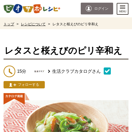
本文へジャンプする。
ページの先頭です。
ログイン
ここからサイト内共通メニューです。
サイト内共通メニューをスキップする
サイト内共通メニューここまで。
ここから現在位置です。
トップ
>
レシピについて
>
レタスと桜えびのピリ辛和え
現在位置ここまで
レタスと桜えびのピリ辛和え
15分
生活クラブカタログ
さん
フォローする