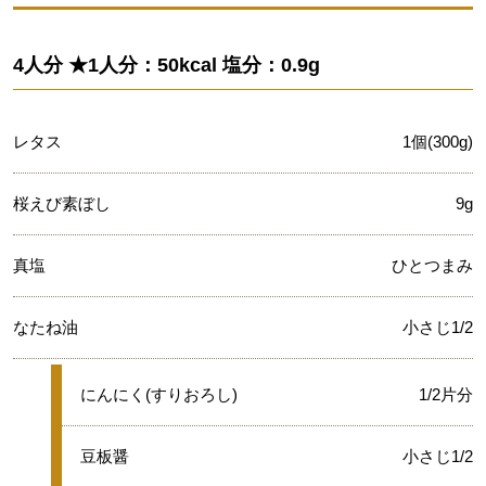
4人分 ★1人分：50kcal 塩分：0.9g
レタス
1個(300g)
桜えび素ぼし
9g
真塩
ひとつまみ
なたね油
小さじ1/2
★
にんにく(すりおろし)
1/2片分
★
豆板醤
小さじ1/2