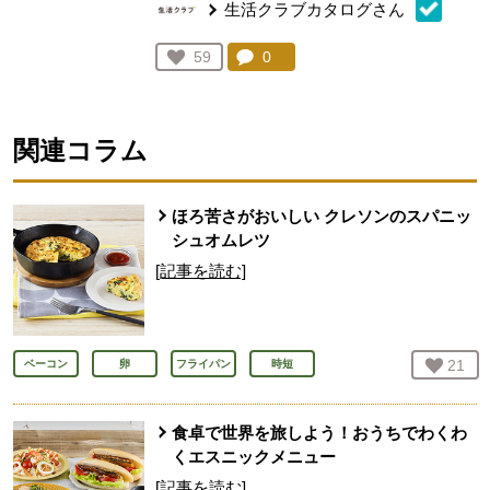
生活クラブカタログさん
コメント：
0
件。コメントを見る。
お気に入り登録：
59
人が登録
関連コラム
ほろ苦さがおいしい クレソンのスパニッ
シュオムレツ
[記事を読む]
お気
21
人
ベーコン
卵
フライパン
時短
食卓で世界を旅しよう！おうちでわくわ
くエスニックメニュー
[記事を読む]