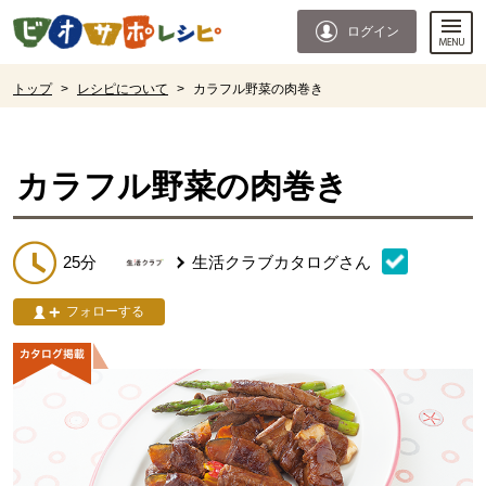
本文へジャンプする。
ページの先頭です。
ログイン
ここからサイト内共通メニューです。
サイト内共通メニューをスキップする
サイト内共通メニューここまで。
ここから現在位置です。
トップ
>
レシピについて
>
カラフル野菜の肉巻き
現在位置ここまで
カラフル野菜の肉巻き
25分
生活クラブカタログ
さん
フォローする