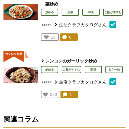
菜炒め
炒める
主菜
和食
ご飯がすすむ
生活クラブカタログさん
コメント：
0
件。コメントを見る。
お気に入り登録：
19
人が登録
レンコンのガーリック炒め
炒める
ご飯がすすむ
副菜
もう一品
生活クラブカタログさん
コメント：
1
件。コメントを見る。
お気に入り登録：
330
人が登録
関連コラム