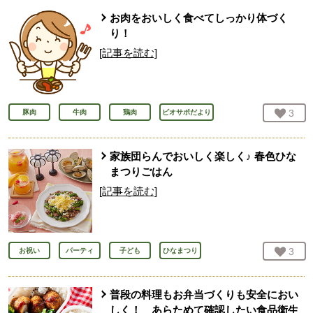
お肉をおいしく食べてしっかり体づく
り！
[記事を読む]
お気
3
人
豚肉
牛肉
鶏肉
ビオサポだより
家族団らんでおいしく楽しく♪ 春色ひな
まつりごはん
[記事を読む]
お気
3
人
お祝い
パーティ
子ども
ひなまつり
普段の料理もお弁当づくりも安全におい
しく！ あらためて確認したい食品衛生