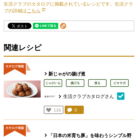
生活クラブのカタログに掲載されているレシピです。生活クラ
ブの詳細は
こちら
別のウィンドウで開きます。
関連レシピ
新じゃがの揚げ煮
じゃがいも
揚げる
煮る
ビオサポ
生活クラブカタログさん
コメント：
0
件。コメントを見る。
お気に入り登録：
116
人が登録
「日本の米育ち豚」を味わうシンプル野