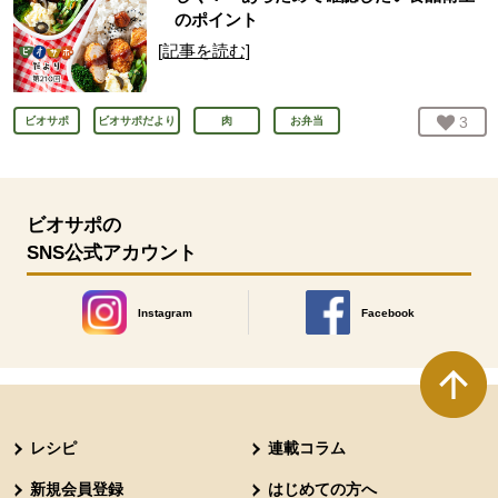
のポイント
[記事を読む]
お気
3
人
ビオサポ
ビオサポだより
肉
お弁当
ビオサポの
SNS公式アカウント
Instagram
Facebook
別のウィンドウで開きます。
別のウィンドウで開きます
本文ここまで。
ここから共通フッターメニューです。
レシピ
連載コラム
新規会員登録
はじめての方へ