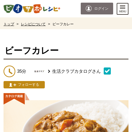
本文へジャンプする。
ページの先頭です。
ログイン
ここからサイト内共通メニューです。
サイト内共通メニューをスキップする
サイト内共通メニューここまで。
ここから現在位置です。
トップ
>
レシピについて
>
ビーフカレー
現在位置ここまで
ビーフカレー
35分
生活クラブカタログ
さん
フォローする