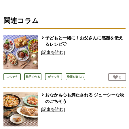
人が登録
関連コラム
子どもと一緒に！お父さんに感謝を伝え
るレシピ♡
[記事を読む]
お気
0
人
ごちそう
親子で作る
がっつり
季節を楽しむ
おなかも心も満たされる ジューシーな秋
のごちそう
[記事を読む]