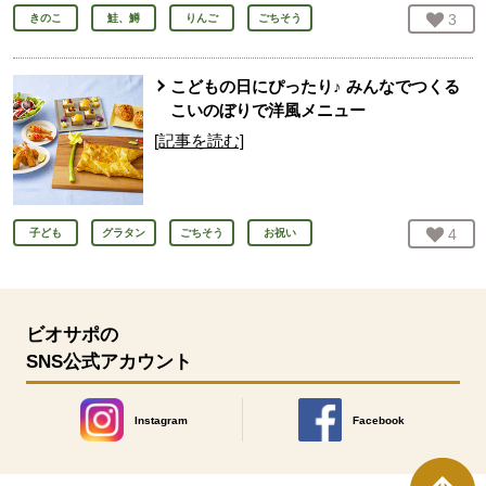
お気
3
人
きのこ
鮭、鱒
りんご
ごちそう
こどもの日にぴったり♪ みんなでつくる
こいのぼりで洋風メニュー
[記事を読む]
お気
4
人
子ども
グラタン
ごちそう
お祝い
ビオサポの
SNS公式アカウント
Instagram
Facebook
別のウィンドウで開きます。
別のウィンドウで開きます