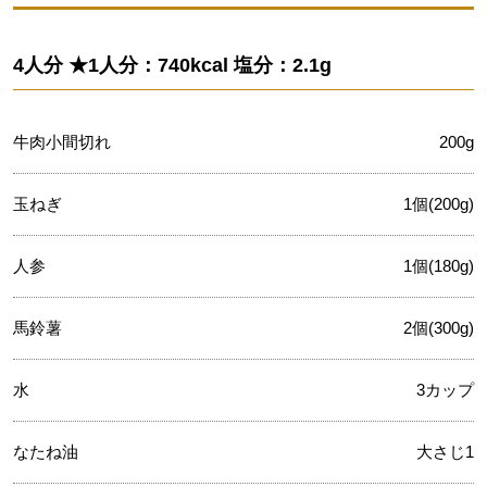
4人分 ★1人分：740kcal 塩分：2.1g
牛肉小間切れ
200g
玉ねぎ
1個(200g)
人参
1個(180g)
馬鈴薯
2個(300g)
水
3カップ
なたね油
大さじ1