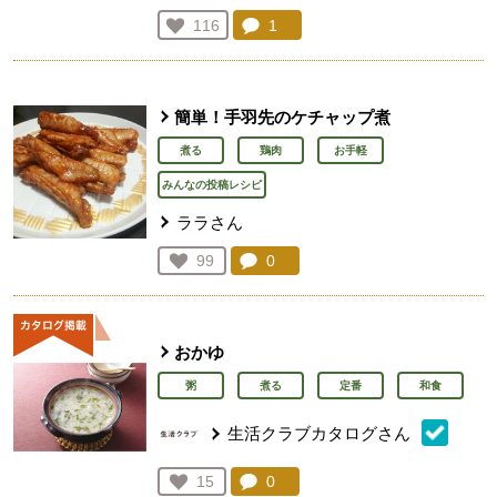
コメント：
1
件。コメントを見る。
お気に入り登録：
116
人が登録
簡単！手羽先のケチャップ煮
煮る
鶏肉
お手軽
みんなの投稿レシピ
ララさん
コメント：
0
件。コメントを見る。
お気に入り登録：
99
人が登録
おかゆ
粥
煮る
定番
和食
生活クラブカタログさん
コメント：
0
件。コメントを見る。
お気に入り登録：
15