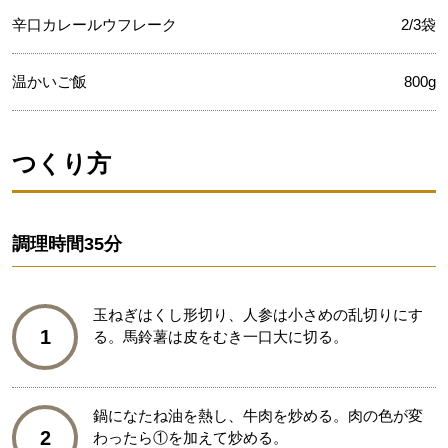
辛口カレールウフレーク
2/3袋
温かいご飯
800g
つくり方
調理時間
35分
玉ねぎはくし形切り、人参は小さめの乱切りにす
1
る。馬鈴薯は皮をむき一口大に切る。
鍋になたね油を熱し、牛肉を炒める。肉の色が変
2
わったら①を加えて炒める。