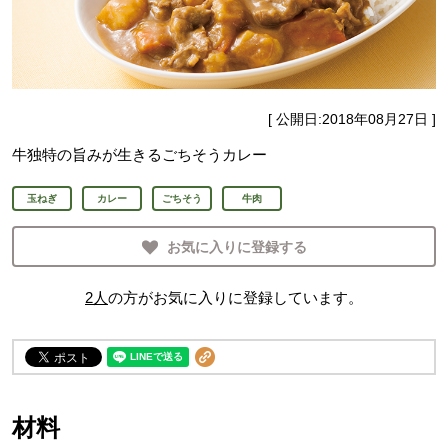
[ 公開日:
2018年08月27日
]
牛独特の旨みが生きるごちそうカレー
玉ねぎ
カレー
ごちそう
牛肉
お気に入りに登録する
2
人
の方がお気に入りに登録しています。
材料