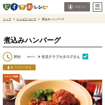
本文へジャンプする。
ページの先頭です。
ログイン
ここからサイト内共通メニューです。
サイト内共通メニューをスキップする
サイト内共通メニューここまで。
ここから現在位置です。
トップ
>
レシピについて
>
煮込みハンバーグ
現在位置ここまで
煮込みハンバーグ
30分
生活クラブカタログ
さん
フォローする