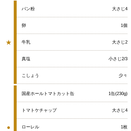
★
パン粉
大さじ4
★
卵
1個
★
★
牛乳
大さじ2
グループ
★
真塩
小さじ2/3
★
こしょう
少々
●
国産ホールトマトカット缶
1缶(230g)
●
トマトケチャップ
大さじ4
●
●
ローレル
1枚