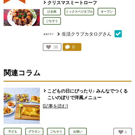
クリスマスミートローフ
ひき肉
ミックスベジタブル
オーブン
ごちそう
生活クラブカタログさん
コメント：
0
件。コメントを見る。
お気に入り登録：
36
人が登録
関連コラム
こどもの日にぴったり♪ みんなでつくる
こいのぼりで洋風メニュー
[記事を読む]
お気
4
人
子ども
グラタン
ごちそう
お祝い