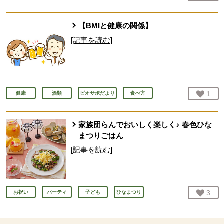
【BMIと健康の関係】
[記事を読む]
お気
1
人
健康
酒類
ビオサポだより
食べ方
家族団らんでおいしく楽しく♪ 春色ひな
まつりごはん
[記事を読む]
お気
3
人
お祝い
パーティ
子ども
ひなまつり