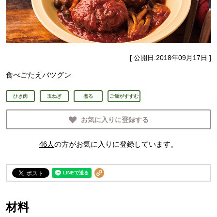
[ 公開日:
2018年09月17日
]
食べごたえバツグン
ひき肉
玉ねぎ
煮る
ご飯がすすむ
お気に入りに登録する
46
人
の方がお気に入りに登録しています。
材料