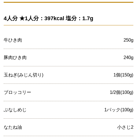
4人分 ★1人分：397kcal 塩分：1.7g
牛ひき肉
250g
豚肉ひき肉
240g
玉ねぎ(みじん切り)
1個(150g)
ブロッコリー
1/2個(100g)
ぶなしめじ
1パック(100g)
なたね油
小さじ2