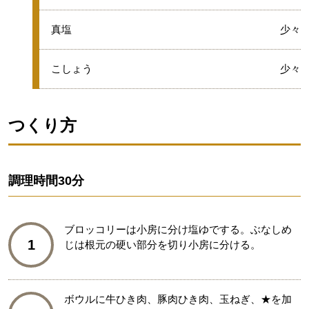
グループ
●
真塩
少々
●
こしょう
少々
つくり方
調理時間
30分
ブロッコリーは小房に分け塩ゆでする。ぶなしめ
1
じは根元の硬い部分を切り小房に分ける。
ボウルに牛ひき肉、豚肉ひき肉、玉ねぎ、★を加