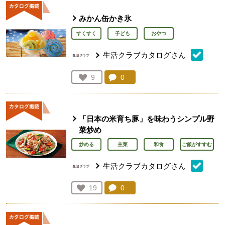
みかん缶かき氷
すくすく
子ども
おやつ
生活クラブカタログさん
コメント：
0
件。コメントを見る。
お気に入り登録：
9
人が登録
「日本の米育ち豚」を味わうシンプル野
菜炒め
炒める
主菜
和食
ご飯がすすむ
生活クラブカタログさん
コメント：
0
件。コメントを見る。
お気に入り登録：
19
人が登録