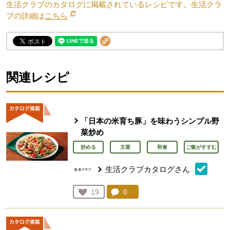
生活クラブのカタログに掲載されているレシピです。生活クラ
ブの詳細は
こちら
別のウィンドウで開きます。
関連レシピ
「日本の米育ち豚」を味わうシンプル野
菜炒め
炒める
主菜
和食
ご飯がすすむ
生活クラブカタログさん
コメント：
0
件。コメントを見る。
お気に入り登録：
19
人が登録