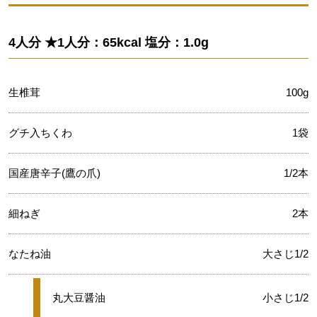
4人分 ★1人分：65kcal 塩分：1.0g
生椎茸
100g
グチ入ちくわ
1袋
国産唐辛子(鷹の爪)
1/2本
細ねぎ
2本
なたね油
大さじ1/2
★
丸大豆醤油
小さじ1/2