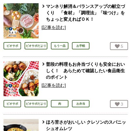
マンネリ解消＆バランスアップの献立づ
くり 「食材」「調理法」「味つけ」を
ちょっと変えればＯＫ！
[記事を読む]
お気
5
人
ビオサポ
ビオサポだより
もう一品
お手軽
普段の料理もお弁当づくりも安全におい
しく！ あらためて確認したい食品衛生
のポイント
[記事を読む]
お気
3
人
ビオサポ
ビオサポだより
肉
お弁当
ほろ苦さがおいしい クレソンのスパニッ
シュオムレツ