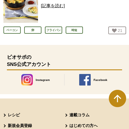
[記事を読む]
お気
21
人
ベーコン
卵
フライパン
時短
ビオサポの
SNS公式アカウント
Instagram
Facebook
別のウィンドウで開きます。
別のウィンドウで開きます
本文ここまで。
ここから共通フッターメニューです。
レシピ
連載コラム
新規会員登録
はじめての方へ