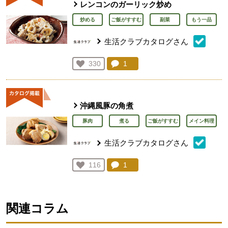
レンコンのガーリック炒め
炒める
ご飯がすすむ
副菜
もう一品
生活クラブカタログさん
コメント：
1
件。コメントを見る。
お気に入り登録：
330
人が登録
沖縄風豚の角煮
豚肉
煮る
ご飯がすすむ
メイン料理
生活クラブカタログさん
コメント：
1
件。コメントを見る。
お気に入り登録：
116
人が登録
関連コラム