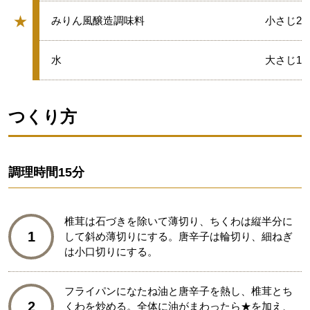
★
★
みりん風醸造調味料
小さじ2
グループ
★
水
大さじ1
つくり方
調理時間
15分
椎茸は石づきを除いて薄切り、ちくわは縦半分に
1
して斜め薄切りにする。唐辛子は輪切り、細ねぎ
は小口切りにする。
フライパンになたね油と唐辛子を熱し、椎茸とち
2
くわを炒める。全体に油がまわったら★を加え、