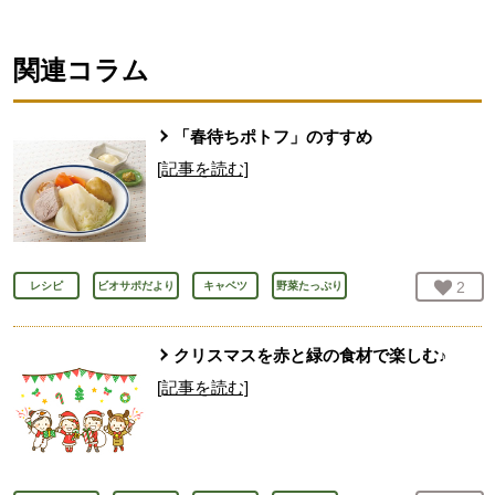
関連コラム
「春待ちポトフ」のすすめ
[記事を読む]
お気
2
人
レシピ
ビオサポだより
キャベツ
野菜たっぷり
クリスマスを赤と緑の食材で楽しむ♪
[記事を読む]