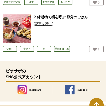
お気
0
人
ビオサポだより
洋食
クリスマス
あったか
縁起物で福を呼ぶ 節分のごはん
[記事を読む]
お気
1
人
いわし
子ども
冬
季節を楽しむ
ビオサポの
SNS公式アカウント
Instagram
Facebook
別のウィンドウで開きます。
別のウィンドウで開きます