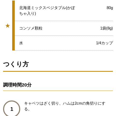
★
北海道ミックスベジタブル(かぼ
80g
ちゃ入り)
★
★
コンソメ顆粒
1袋(8g)
グループ
★
水
1/4カップ
つくり方
調理時間
20分
キャベツはざく切り、ハムは2cmの角切りにす
1
る。