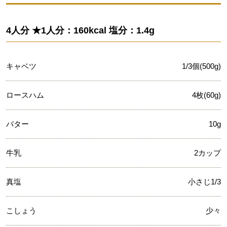
4人分 ★1人分：160kcal 塩分：1.4g
キャベツ
1/3個(500g)
ロースハム
4枚(60g)
バター
10g
牛乳
2カップ
真塩
小さじ1/3
こしょう
少々