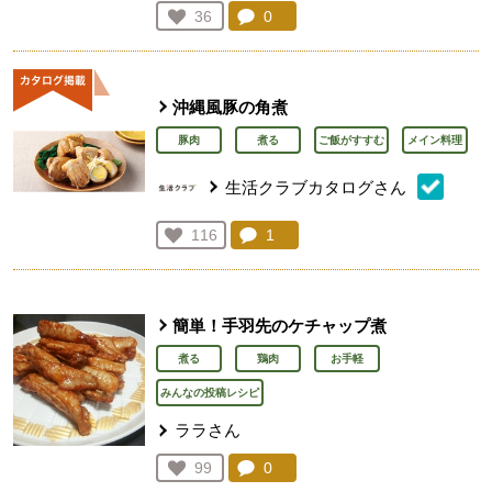
コメント：
0
件。コメントを見る。
お気に入り登録：
36
人が登録
沖縄風豚の角煮
豚肉
煮る
ご飯がすすむ
メイン料理
生活クラブカタログさん
コメント：
1
件。コメントを見る。
お気に入り登録：
116
人が登録
簡単！手羽先のケチャップ煮
煮る
鶏肉
お手軽
みんなの投稿レシピ
ララさん
コメント：
0
件。コメントを見る。
お気に入り登録：
99
人が登録