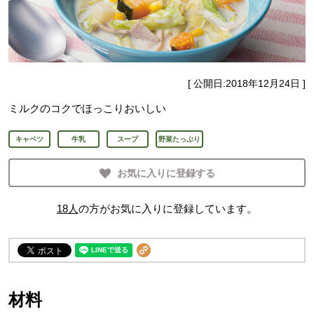
[ 公開日:
2018年12月24日
]
ミルクのコクでほっこりおいしい
キャベツ
牛乳
スープ
野菜たっぷり
お気に入りに登録する
18
人
の方がお気に入りに登録しています。
材料