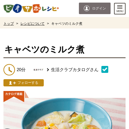
本文へジャンプする。
ページの先頭です。
ログイン
ここからサイト内共通メニューです。
サイト内共通メニューをスキップする
サイト内共通メニューここまで。
ここから現在位置です。
トップ
>
レシピについて
>
キャベツのミルク煮
現在位置ここまで
キャベツのミルク煮
20分
生活クラブカタログ
さん
フォローする