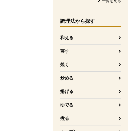
一覧を見る
調理法
から探す
和える
蒸す
焼く
炒める
揚げる
ゆでる
煮る