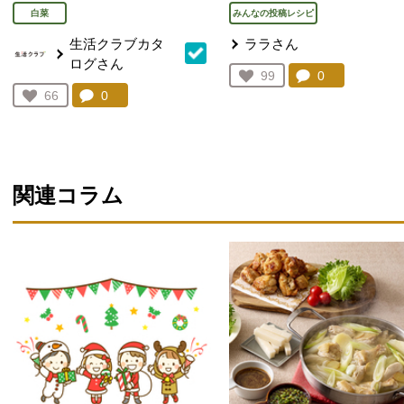
白菜
みんなの投稿レシピ
生活クラブカタ
ララさん
ログさん
コメント：
0
件。コメント
お気に入り登録：
99
人が登録
コメント：
0
件。コメントを見る。
お気に入り登録：
66
人が登録
関連コラム