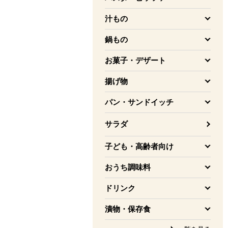
を開く
汁もの
を開く
鍋もの
を開く
お菓子・デザート
を開く
揚げ物
を開く
パン・サンドイッチ
を開く
サラダ
子ども・高齢者向け
を開く
おうち調味料
を開く
ドリンク
を開く
漬物・保存食
を開く