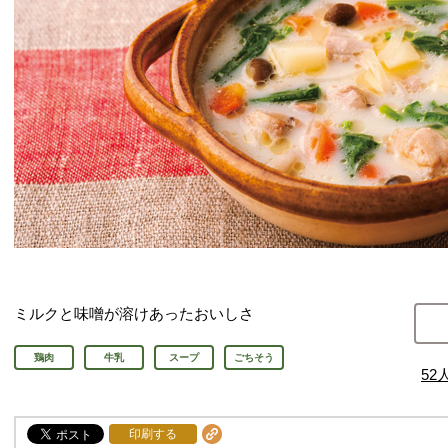
ミルクと味噌が溶けあったおいしさ
鶏肉
牛乳
スープ
ごちそう
52
印刷する