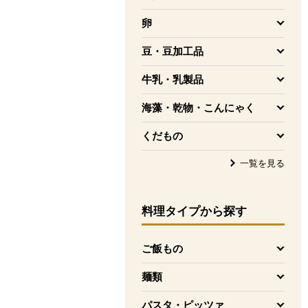
を開く
卵
を開く
豆・豆加工品
を開く
牛乳・乳製品
を開く
海藻・乾物・こんにゃく
を開く
くだもの
を開く
一覧を見る
料理タイプ
から探す
ご飯もの
を開く
麺類
を開く
パスタ・ピッツァ