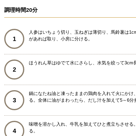
調理時間
20分
人参はいちょう切り、玉ねぎは薄切り、馬鈴薯は1c
1
があれば取り、小房に分ける。
ほうれん草はゆでて水にさらし、水気を絞って3cm
2
鍋になたね油と凍ったままの鶏肉を入れて火にかけ
3
る。全体に油がまわったら、だし汁を加えて5～6分
味噌を溶かし入れ、牛乳を加えてひと煮立ちさせる
4
る。