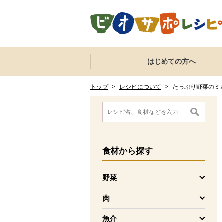
本文へジャンプする。
ページの先頭です。
ここからサイト内共通メニューです。
サイト内共通メニューをスキップする
はじめての方へ
サイト内共通メニューここまで。
ここから現在位置です。
現在位置ここまで
トップ
>
レシピについて
>
たっぷり野菜のミ
ここから消費材検索メニューです。
消費材検索メニューここまで。
ここから本文です。
食材
から探す
野菜
を開く
肉
を開く
魚介