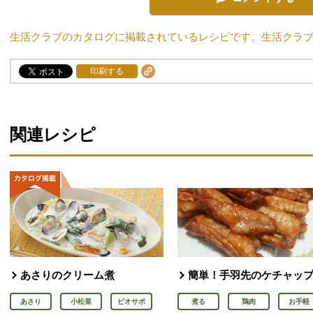
生活クラブのカタログに掲載されているレシピです。生活クラ
印刷する
関連レシピ
あさりのクリーム煮
簡単！手羽先のケチャッ
あさり
小松菜
ビオサポ
煮る
鶏肉
お手軽