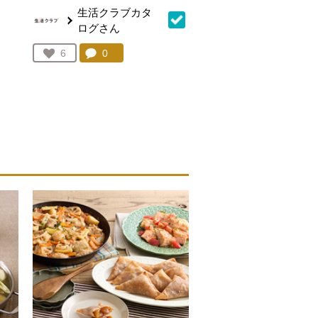
生活クラブカタ
ログさん
コメント：
0
件。コメントを見る。
お気に入り登録：
6
を見る。
人が登録