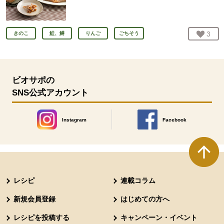
お気
3
人
きのこ
鮭、鱒
りんご
ごちそう
ビオサポの
SNS公式アカウント
Instagram
Facebook
別のウィンドウで開きます。
別のウィンドウで開きます
本文ここまで。
ここから共通フッターメニューです。
レシピ
連載コラム
新規会員登録
はじめての方へ
レシピを投稿する
キャンペーン・イベント