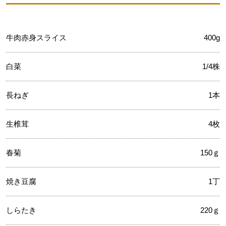
牛肉赤身スライス
400g
白菜
1/4株
長ねぎ
1本
生椎茸
4枚
春菊
150ｇ
焼き豆腐
1丁
しらたき
220ｇ