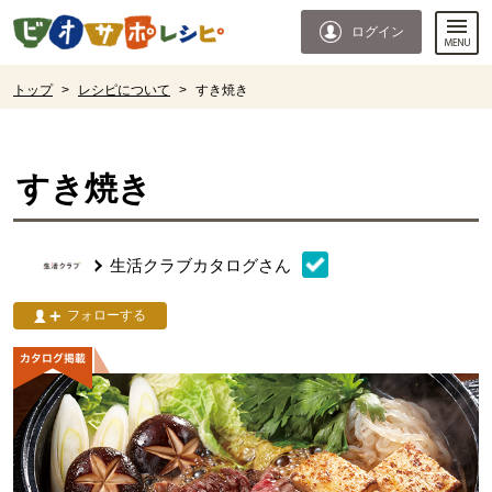
本文へジャンプする。
ページの先頭です。
ログイン
ここからサイト内共通メニューです。
サイト内共通メニューをスキップする
サイト内共通メニューここまで。
ここから現在位置です。
トップ
>
レシピについて
>
すき焼き
現在位置ここまで
すき焼き
生活クラブカタログ
さん
フォローする