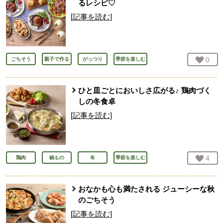
るレシピ♡
[記事を読む]
お気
0
人
ごちそう
親子で作る
がっつり
季節を楽しむ
ひと皿ごとにおいしさ広がる♪ 鶏肉づく
しの冬食卓
[記事を読む]
お気
4
人
鶏肉
鍋もの
冬
季節を楽しむ
おなかも心も満たされる ジューシーな秋
のごちそう
[記事を読む]