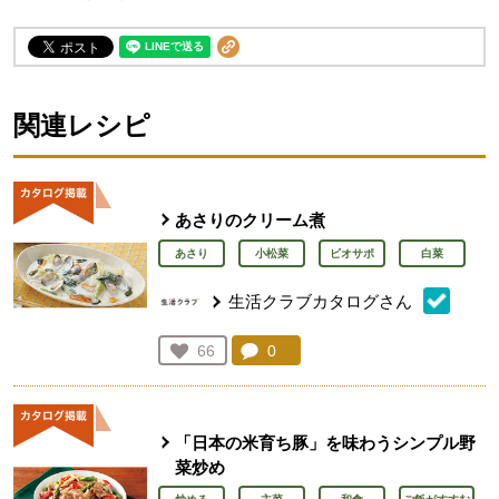
関連レシピ
あさりのクリーム煮
あさり
小松菜
ビオサポ
白菜
生活クラブカタログさん
コメント：
0
件。コメントを見る。
お気に入り登録：
66
人が登録
「日本の米育ち豚」を味わうシンプル野
菜炒め