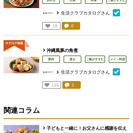
炒める
主菜
和食
ご飯がすすむ
生活クラブカタログさん
コメント：
0
件。コメントを見る。
お気に入り登録：
19
人が登録
沖縄風豚の角煮
豚肉
煮る
ご飯がすすむ
メイン料理
生活クラブカタログさん
コメント：
1
件。コメントを見る。
お気に入り登録：
116
人が登録
関連コラム
子どもと一緒に！お父さんに感謝を伝え