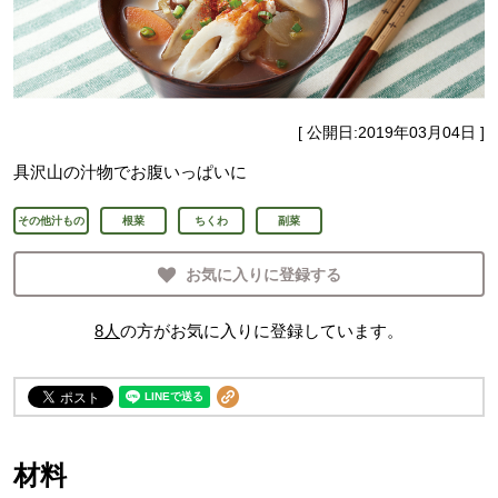
[ 公開日:
2019年03月04日
]
具沢山の汁物でお腹いっぱいに
その他汁もの
根菜
ちくわ
副菜
お気に入りに登録する
8
人
の方がお気に入りに登録しています。
材料