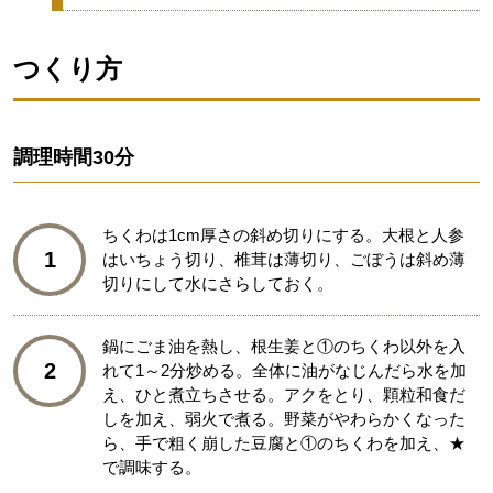
つくり方
調理時間
30分
ちくわは1cm厚さの斜め切りにする。大根と人参
1
はいちょう切り、椎茸は薄切り、ごぼうは斜め薄
切りにして水にさらしておく。
鍋にごま油を熱し、根生姜と①のちくわ以外を入
2
れて1～2分炒める。全体に油がなじんだら水を加
え、ひと煮立ちさせる。アクをとり、顆粒和食だ
しを加え、弱火で煮る。野菜がやわらかくなった
ら、手で粗く崩した豆腐と①のちくわを加え、★
で調味する。