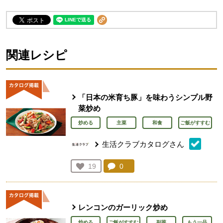
関連レシピ
「日本の米育ち豚」を味わうシンプル野
菜炒め
炒める
主菜
和食
ご飯がすすむ
生活クラブカタログさん
コメント：
0
件。コメントを見る。
お気に入り登録：
19
人が登録
レンコンのガーリック炒め
炒める
ご飯がすすむ
副菜
もう一品