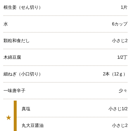
根生姜（せん切り）
1片
水
6カップ
顆粒和食だし
小さじ2
木綿豆腐
1/2丁
細ねぎ（小口切り）
2本（12ｇ）
一味唐辛子
少々
★
真塩
小さじ1/2
★
グループ
★
丸大豆醤油
小さじ2