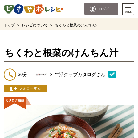
本文へジャンプする。
ページの先頭です。
ログイン
ここからサイト内共通メニューです。
サイト内共通メニューをスキップする
サイト内共通メニューここまで。
ここから現在位置です。
トップ
>
レシピについて
>
ちくわと根菜のけんちん汁
現在位置ここまで
ちくわと根菜のけんちん汁
30分
生活クラブカタログ
さん
フォローする