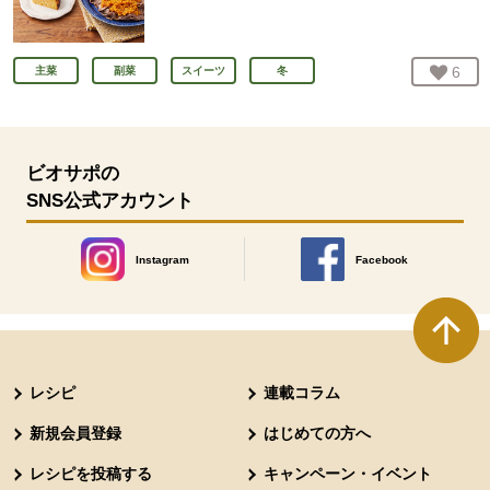
お気
6
人
主菜
副菜
スイーツ
冬
ビオサポの
SNS公式アカウント
Instagram
Facebook
別のウィンドウで開きます。
別のウィンドウで開きます
本文ここまで。
ここから共通フッターメニューです。
レシピ
連載コラム
新規会員登録
はじめての方へ
レシピを投稿する
キャンペーン・イベント