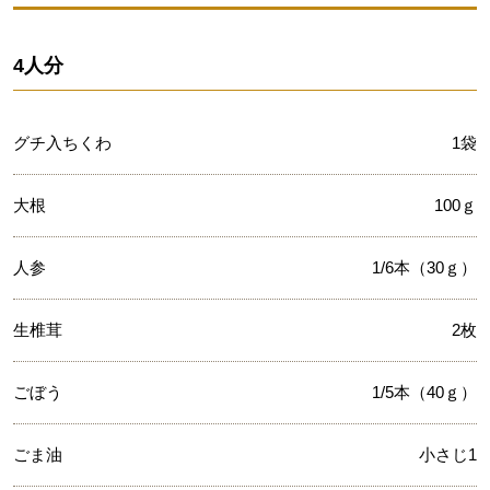
4人分
グチ入ちくわ
1袋
大根
100ｇ
人参
1/6本（30ｇ）
生椎茸
2枚
ごぼう
1/5本（40ｇ）
ごま油
小さじ1