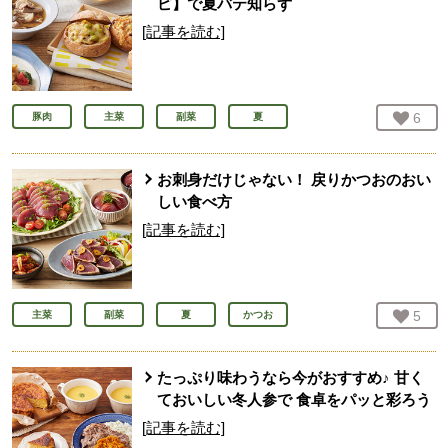
ピ】で夏バテ知らず
[記事を読む]
お気
6
人
豚肉
主菜
副菜
夏
お刺身だけじゃない！ 戻りかつおのおい
しい食べ方
[記事を読む]
お気
5
人
主菜
副菜
夏
かつお
たっぷり味わうなら今がおすすめ♪ 甘く
ておいしい冬人参で 食卓をパッと彩ろう
[記事を読む]