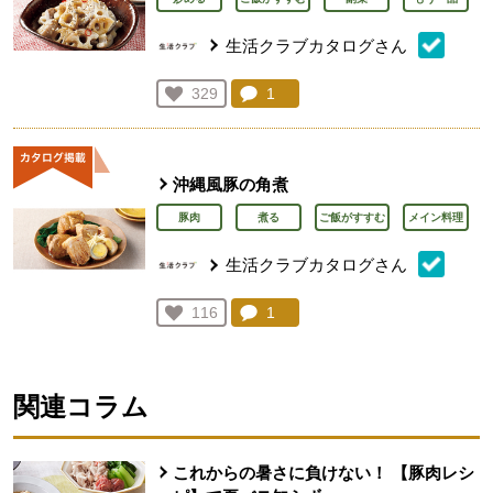
生活クラブカタログさん
コメント：
1
件。コメントを見る。
お気に入り登録：
329
人が登録
沖縄風豚の角煮
豚肉
煮る
ご飯がすすむ
メイン料理
生活クラブカタログさん
コメント：
1
件。コメントを見る。
お気に入り登録：
116
人が登録
関連コラム
これからの暑さに負けない！ 【豚肉レシ