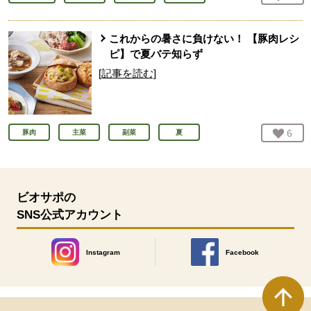
これからの暑さに負けない！ 【豚肉レシ
ピ】で夏バテ知らず
[記事を読む]
お気
6
人
豚肉
主菜
副菜
夏
ビオサポの
SNS公式アカウント
Instagram
Facebook
別のウィンドウで開きます。
別のウィンドウで開きます
本文ここまで。
ここから共通フッターメニューです。