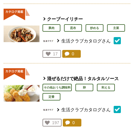
クーブーイリチー
豚肉
昆布
炒める
主菜
生活クラブカタログさん
コメント：
0
件。コメントを見る。
お気に入り登録：
17
人が登録
混ぜるだけで絶品！タルタルソース
その他おうち調味料
卵
和える
定番
生活クラブカタログさん
コメント：
0
件。コメントを見る。
お気に入り登録：
197
人が登録