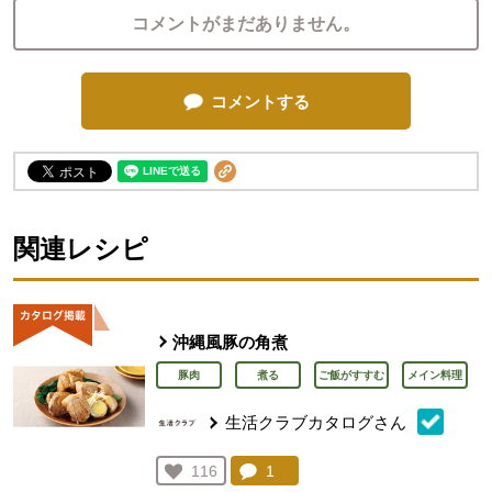
コメントがまだありません。
コメントする
関連レシピ
沖縄風豚の角煮
豚肉
煮る
ご飯がすすむ
メイン料理
生活クラブカタログさん
コメント：
1
件。コメントを見る。
お気に入り登録：
116
人が登録