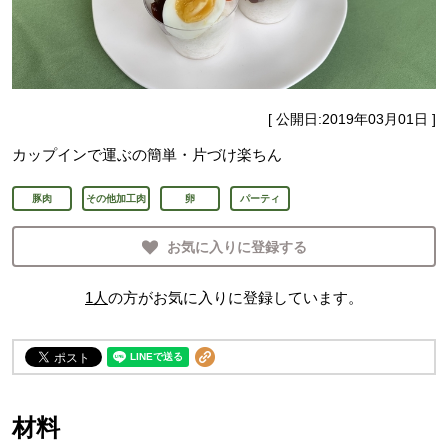
[ 公開日:
2019年03月01日
]
カップインで運ぶの簡単・片づけ楽ちん
豚肉
その他加工肉
卵
パーティ
お気に入りに登録する
1
人
の方がお気に入りに登録しています。
材料