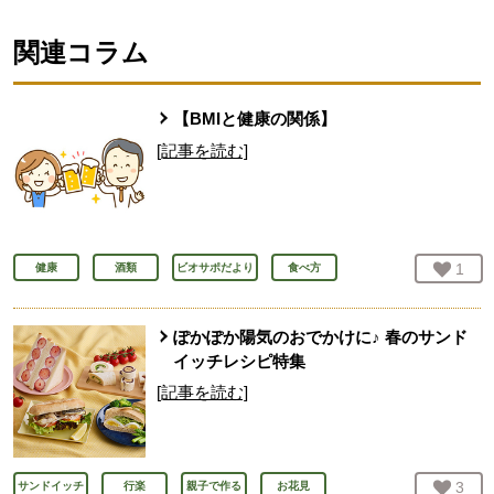
関連コラム
【BMIと健康の関係】
[記事を読む]
お気
1
人
健康
酒類
ビオサポだより
食べ方
ぽかぽか陽気のおでかけに♪ 春のサンド
イッチレシピ特集
[記事を読む]
お気
3
人
サンドイッチ
行楽
親子で作る
お花見