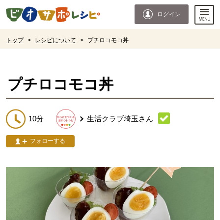
本文へジャンプする。
ページの先頭です。
ログイン
ここからサイト内共通メニューです。
サイト内共通メニューをスキップする
サイト内共通メニューここまで。
ここから現在位置です。
トップ
>
レシピについて
>
プチロコモコ丼
現在位置ここまで
プチロコモコ丼
10分
生活クラブ埼玉
さん
フォローする