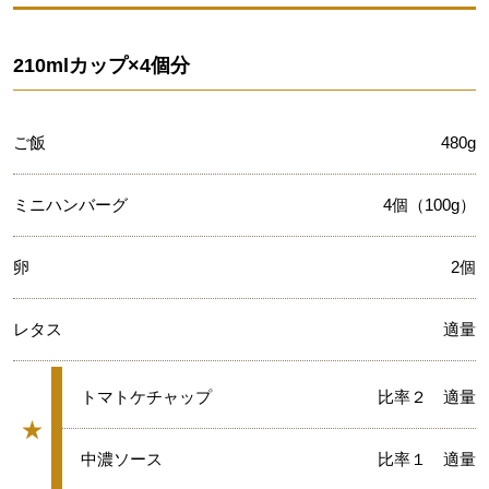
210mlカップ×4個分
ご飯
480g
ミニハンバーグ
4個（100g）
卵
2個
レタス
適量
★
トマトケチャップ
比率２ 適量
★
グループ
★
中濃ソース
比率１ 適量