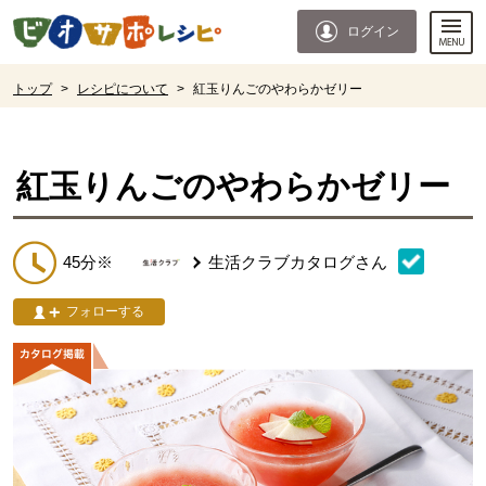
本文へジャンプする。
ページの先頭です。
ログイン
ここからサイト内共通メニューです。
サイト内共通メニューをスキップする
サイト内共通メニューここまで。
ここから現在位置です。
トップ
>
レシピについて
>
紅玉りんごのやわらかゼリー
現在位置ここまで
紅玉りんごのやわらかゼリー
45分※
生活クラブカタログ
さん
フォローする