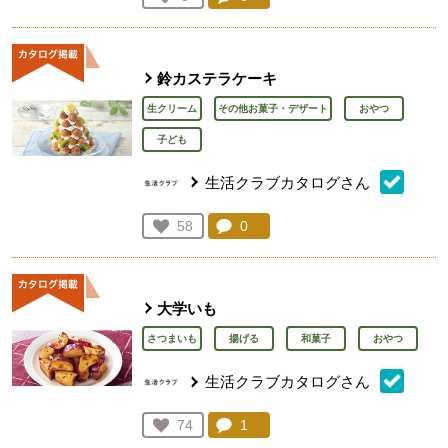
人が登録
鈴カステラケーキ
生クリーム
その他お菓子・デザート
おやつ
子ども
生活クラブカタログさん
コメント：
0
件。コメントを見る。
お気に入り登録：
58
人が登録
大学いも
さつまいも
揚げる
和菓子
おやつ
生活クラブカタログさん
コメント：
1
件。コメントを見る。
お気に入り登録：
74
人が登録