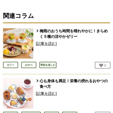
関連コラム
梅雨のおうち時間を晴れやかに！きらめ
く５種の涼やかゼリー
[記事を読む]
お気
8
人
ゼリー
おやつ
季節を楽しむ
心も身体も満足！栄養の摂れるおやつの
食べ方
[記事を読む]