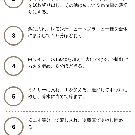
を16枚切り出し、その他は皮ごと５ｍｍ幅の薄切
りにする。
鍋に入れ、レモン汁、ビートグラニュー糖を全体
3
にまぶして１０分ほどおく
白ワイン、水150ccを加えて火にかける。沸騰した
4
ら火を弱め、８分ほど煮る。
ミキサーに入れ、１を加える。攪拌してボウルに
5
移し、冷水に当てて冷ます。
器に４等分して流し入れ、冷蔵庫で冷やし固め
6
る。