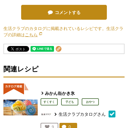
コメントする
生活クラブのカタログに掲載されているレシピです。生活クラ
ブの詳細は
こちら
別のウィンドウで開きます。
関連レシピ
みかん缶かき氷
すくすく
子ども
おやつ
生活クラブカタログさん
コメント：
0
件。コメントを見る。
お気に入り登録：
9