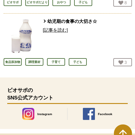
お気
8
人
ビオサポ
ビオサポだより
おやつ
子ども
幼児期の食事の大切さ☆
[記事を読む]
お気
3
人
食品添加物
調理素材
子育て
子ども
ビオサポの
SNS公式アカウント
Instagram
Facebook
別のウィンドウで開きます。
別のウィンドウで開きます