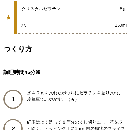
★
クリスタルゼラチン
8ｇ
★
グループ
★
水
150ml
つくり方
調理時間
45分※
水４０ｇを入れたボウルにゼラチンを振り入れ、
1
冷蔵庫でふやかす。（★）
紅玉はよく洗って８等分のくし切りにし、芯を取
2
り除く。トッピング用に1ｍｍ幅の扇状のスライス