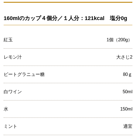
160mlのカップ４個分／１人分：121kcal 塩分0g
紅玉
1個（200g）
レモン汁
大さじ2
ビートグラニュー糖
80ｇ
白ワイン
50ml
水
150ml
ミント
適宜