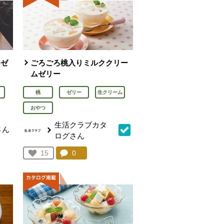
つゼ
ごろごろ桃入りミルククリー
ムゼリー
桃
ゼリー
生クリーム
おやつ
生活クラブカタ
さん
ログさん
を見る。
コメント：
0
件。コメントを見る。
お気に入り登録：
15
人が登録