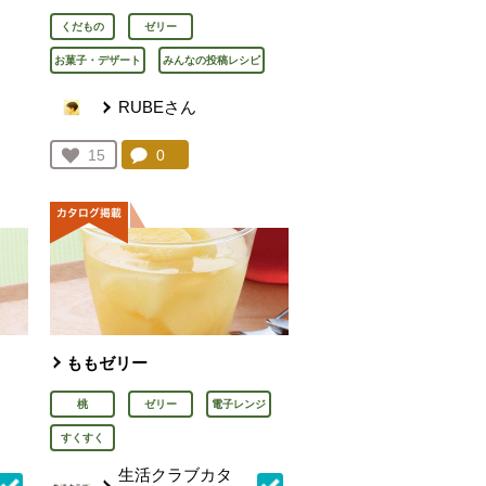
くだもの
ゼリー
お菓子・デザート
みんなの投稿レシピ
RUBEさん
を見る。
コメント：
0
件。コメントを見る。
お気に入り登録：
15
人が登録
ももゼリー
桃
ゼリー
電子レンジ
すくすく
生活クラブカタ