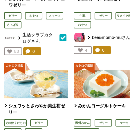
ワゼリー
ゼリー
おやつ
スイーツ
牛乳
ゼリー
リメイク
さっぱり
おやつ
生活クラブカタ
bee&momo-muさ
ログさん
コメント：
0
件。コメント
お気に入り登録：
4
コメント：
0
件。コメントを見る。
お気に入り登録：
53
人が登録
人が登録
シュワッとさわやか美生柑ゼ
みかんヨーグルトケーキ
リー
その他くだもの
ゼリー
温州みかん
ゼリー
ケーキ