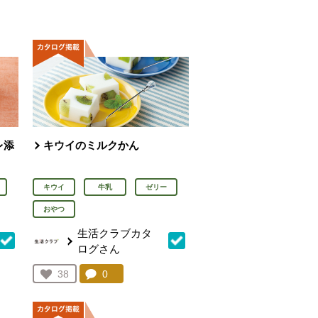
人が登録
を見る。
レ添
キウイのミルクかん
キウイ
牛乳
ゼリー
おやつ
生活クラブカタ
ログさん
を見る。
コメント：
0
件。コメントを見る。
お気に入り登録：
38
人が登録