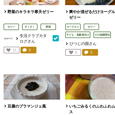
野菜のキラキラ寒天ゼリー
爽やか混ぜるだけヨーグ
ゼリー
ゼリー
すくすく
野菜
ヨーグルト
ゼリー
生活クラブカタ
子ども・高齢者向け
その他調理法
ログさん
ひつじの国さん
コメント：
0
件。コメントを見る。
お気に入り登録：
11
コメント：
0
件。コメント
お気に入り登録：
5
人が登録
人が登録
豆腐のブラマンジェ風
いちごみるくのふわふわ
ス