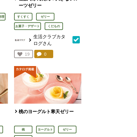
ーツゼリー
料理
すくすく
ゼリー
お菓子・デザート
くだもの
生活クラブカタ
ん
ログさん
を見る。
コメント：
0
件。コメントを見る。
お気に入り登録：
19
人が登録
桃のヨーグルト寒天ゼリー
桃
ヨーグルト
ゼリー