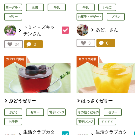
ヨーグルト
豆腐
牛乳
牛乳
いちご
ゼリー
お菓子・デザート
プリン
トミィ－ズキッ
あど。さん
チンさん
コメント：
0
件。コメント
お気に入り登録：
3
コメント：
0
件。コメントを見る。
お気に入り登録：
24
人が登録
人が登録
ぶどうゼリー
はっさくゼリー
ぶどう
ゼリー
電子レンジ
その他くだもの
ゼリー
お手軽
電子レンジ
すくすく
生活クラブカタ
生活クラブカタ