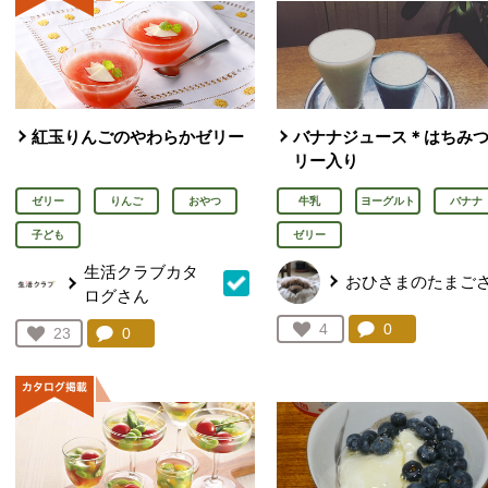
紅玉りんごのやわらかゼリー
バナナジュース＊はちみ
リー入り
ゼリー
りんご
おやつ
牛乳
ヨーグルト
バナナ
子ども
ゼリー
生活クラブカタ
おひさまのたまご
ログさん
コメント：
0
件。コメント
お気に入り登録：
4
コメント：
0
件。コメントを見る。
お気に入り登録：
23
人が登録
人が登録