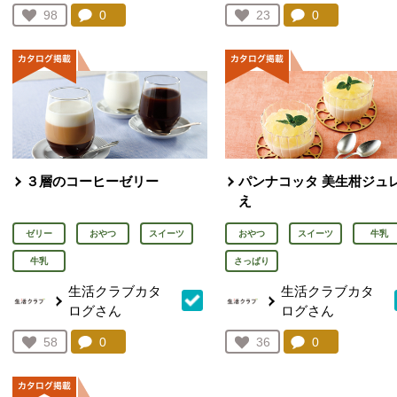
コメント：
0
件。コメントを見る。
コメント：
0
件。コメント
お気に入り登録：
98
お気に入り登録：
23
人が登録
人が登録
３層のコーヒーゼリー
パンナコッタ 美生柑ジュ
え
ゼリー
おやつ
スイーツ
おやつ
スイーツ
牛乳
牛乳
さっぱり
生活クラブカタ
生活クラブカタ
ログさん
ログさん
コメント：
0
件。コメントを見る。
コメント：
0
件。コメント
お気に入り登録：
58
お気に入り登録：
36
人が登録
人が登録