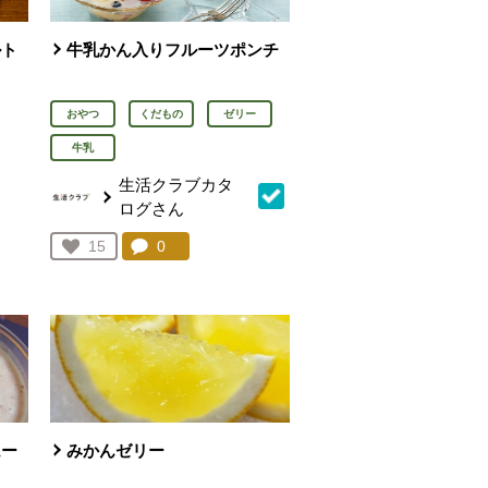
ルト
牛乳かん入りフルーツポンチ
おやつ
くだもの
ゼリー
牛乳
生活クラブカタ
ログさん
を見る。
コメント：
0
件。コメントを見る。
お気に入り登録：
15
人が登録
ムー
みかんゼリー