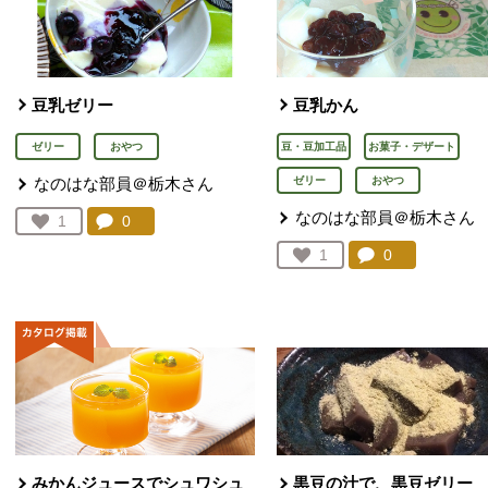
豆乳ゼリー
豆乳かん
ゼリー
おやつ
豆・豆加工品
お菓子・デザート
なのはな部員＠栃木さん
ゼリー
おやつ
なのはな部員＠栃木さん
コメント：
0
件。コメントを見る。
お気に入り登録：
1
人が登録
コメント：
0
件。コメント
お気に入り登録：
1
人が登録
みかんジュースでシュワシュ
黒豆の汁で、黒豆ゼリー