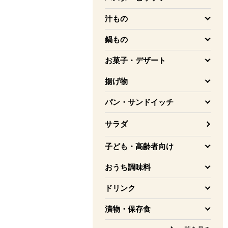
を開く
汁もの
を開く
鍋もの
を開く
お菓子・デザート
を開く
揚げ物
を開く
パン・サンドイッチ
を開く
サラダ
子ども・高齢者向け
を開く
おうち調味料
を開く
ドリンク
を開く
漬物・保存食
を開く