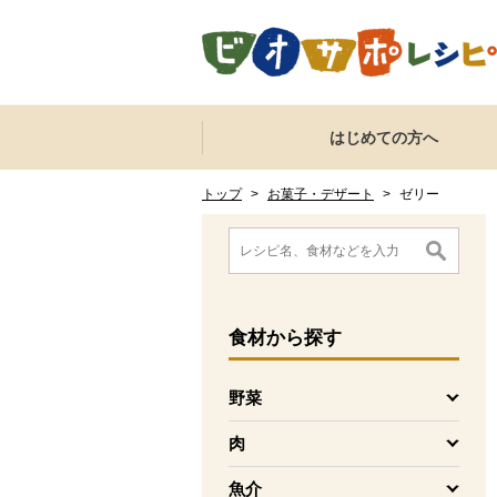
本文へジャンプする。
ページの先頭です。
ここからサイト内共通メニューです。
サイト内共通メニューをスキップする
はじめての方へ
サイト内共通メニューここまで。
ここから現在位置です。
現在位置ここまで
トップ
>
お菓子・デザート
>
ゼリー
ここから消費材検索メニューです。
消費材検索メニューここまで。
ここから本文です。
食材
から探す
野菜
を開く
肉
を開く
魚介