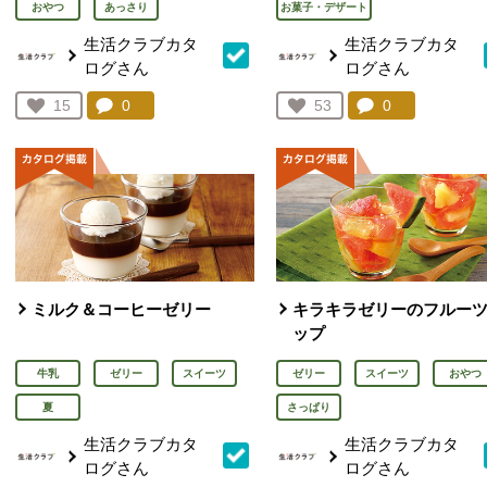
おやつ
あっさり
お菓子・デザート
生活クラブカタ
生活クラブカタ
ログさん
ログさん
コメント：
0
件。コメントを見る。
コメント：
0
件。コメント
お気に入り登録：
15
お気に入り登録：
53
人が登録
人が登録
ミルク＆コーヒーゼリー
キラキラゼリーのフルー
ップ
牛乳
ゼリー
スイーツ
ゼリー
スイーツ
おやつ
夏
さっぱり
生活クラブカタ
生活クラブカタ
ログさん
ログさん