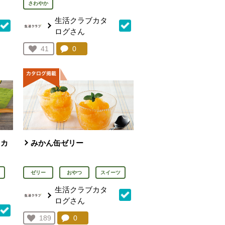
さわやか
生活クラブカタ
ログさん
を見る。
コメント：
0
件。コメントを見る。
お気に入り登録：
41
人が登録
ツカ
みかん缶ゼリー
ゼリー
おやつ
スイーツ
生活クラブカタ
ログさん
コメント：
0
件。コメントを見る。
お気に入り登録：
189