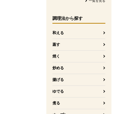
一覧を見る
調理法
から探す
和える
蒸す
焼く
炒める
揚げる
ゆでる
煮る