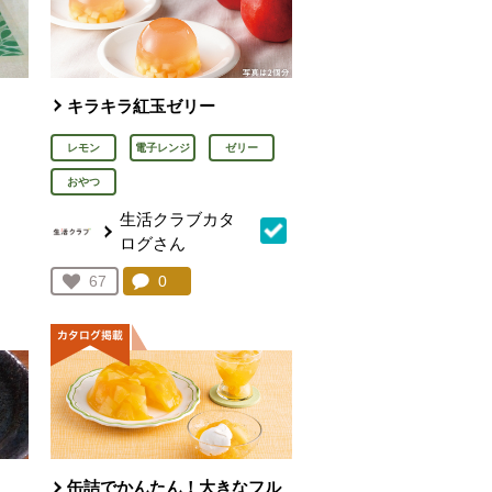
キラキラ紅玉ゼリー
レモン
電子レンジ
ゼリー
おやつ
生活クラブカタ
ログさん
を見る。
コメント：
0
件。コメントを見る。
お気に入り登録：
67
人が登録
缶詰でかんたん！大きなフル