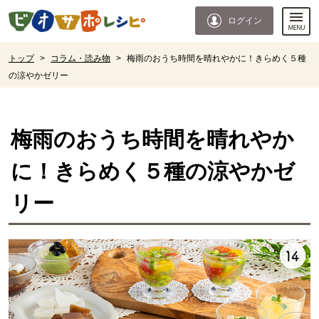
本文へジャンプする。
ページの先頭です。
ログイン
ここからサイト内共通メニューです。
サイト内共通メニューをスキップする
サイト内共通メニューここまで。
ここから現在位置です。
トップ
>
コラム・読み物
>
梅雨のおうち時間を晴れやかに！きらめく５種
の涼やかゼリー
現在位置ここまで
梅雨のおうち時間を晴れやか
に！きらめく５種の涼やかゼ
リー