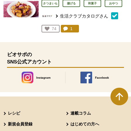
さつまいも
揚げる
和菓子
おやつ
生活クラブカタログさん
コメント：
1
件。コメントを見る。
お気に入り登録：
74
人が登録
ビオサポの
SNS公式アカウント
Instagram
Facebook
別のウィンドウで開きます。
別のウィンドウで開きます
本文ここまで。
ここから共通フッターメニューです。
レシピ
連載コラム
新規会員登録
はじめての方へ