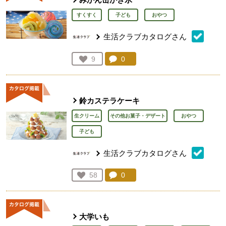
すくすく
子ども
おやつ
生活クラブカタログさん
コメント：
0
件。コメントを見る。
お気に入り登録：
9
人が登録
鈴カステラケーキ
生クリーム
その他お菓子・デザート
おやつ
子ども
生活クラブカタログさん
コメント：
0
件。コメントを見る。
お気に入り登録：
58
人が登録
大学いも