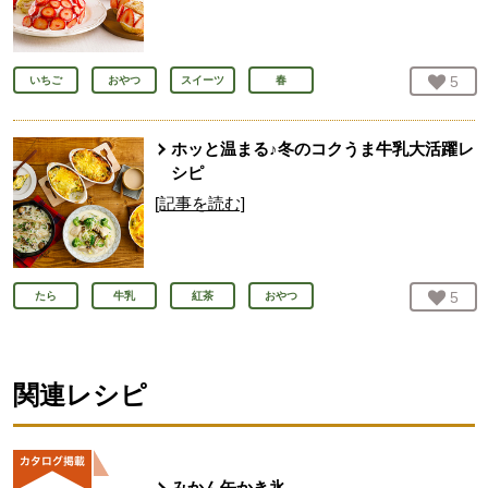
お気
5
人
いちご
おやつ
スイーツ
春
ホッと温まる♪冬のコクうま牛乳大活躍レ
シピ
[記事を読む]
お気
5
人
たら
牛乳
紅茶
おやつ
関連レシピ
みかん缶かき氷