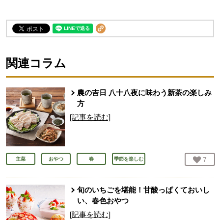
関連コラム
農の吉日 八十八夜に味わう新茶の楽しみ
方
[記事を読む]
お気
7
人
主菜
おやつ
春
季節を楽しむ
旬のいちごを堪能！甘酸っぱくておいし
い、春色おやつ
[記事を読む]