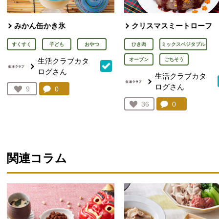
みかん缶かき氷
クリスマスミートローフ
すくすく
子ども
おやつ
ひき肉
ミックスベジタブル
生活クラブカタ
オーブン
ごちそう
ログさん
生活クラブカタ
ログさん
コメント：
0
件。コメントを見る。
お気に入り登録：
9
人が登録
コメント：
0
件。コメント
お気に入り登録：
36
人が登録
関連コラム