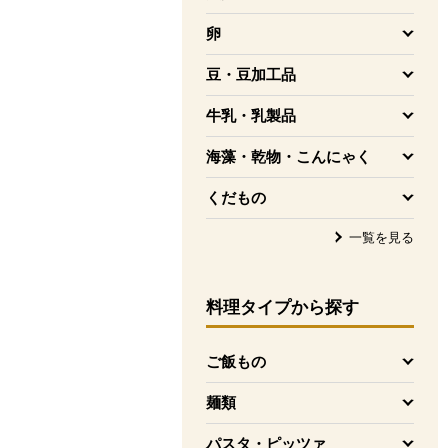
を開く
卵
を開く
豆・豆加工品
を開く
牛乳・乳製品
を開く
海藻・乾物・こんにゃく
を開く
くだもの
を開く
一覧を見る
料理タイプ
から探す
ご飯もの
を開く
麺類
を開く
パスタ・ピッツァ