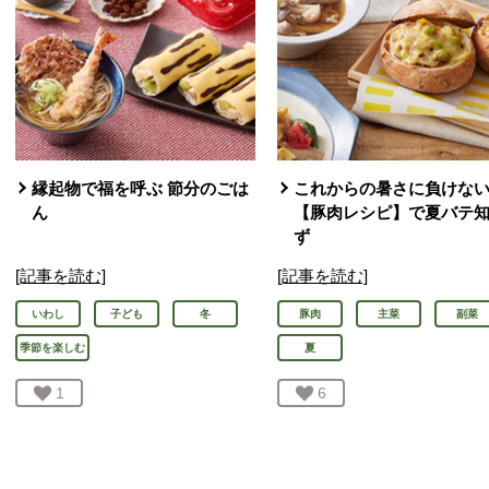
縁起物で福を呼ぶ 節分のごは
これからの暑さに負けな
ん
【豚肉レシピ】で夏バテ
ず
[記事を読む]
[記事を読む]
いわし
子ども
冬
豚肉
主菜
副菜
季節を楽しむ
夏
お気に入り登録：
1
人が登録
お気に入り登録：
6
人が登録