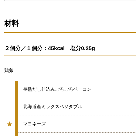
材料
２個分／１個分：45kcal 塩分0.25g
鶏卵
★
長熟だし仕込みごろごろベーコン
★
北海道産ミックスベジタブル
★
★
マヨネーズ
グループ