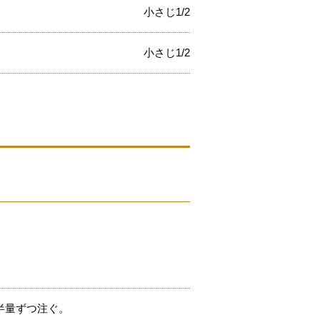
小さじ1/2
小さじ1/2
半量ずつ注ぐ。