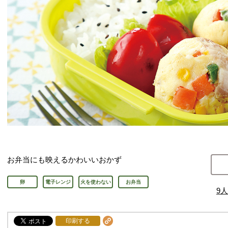
お弁当にも映えるかわいいおかず
卵
電子レンジ
火を使わない
お弁当
9
人
印刷する