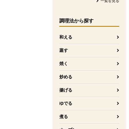
一覧を見る
調理法
から探す
和える
蒸す
焼く
炒める
揚げる
ゆでる
煮る