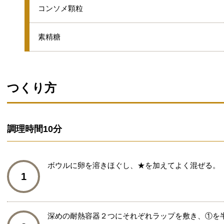
★
コンソメ顆粒
★
素精糖
つくり方
調理時間
10分
ボウルに卵を溶きほぐし、★を加えてよく混ぜる。
1
深めの耐熱容器２つにそれぞれラップを敷き、①を