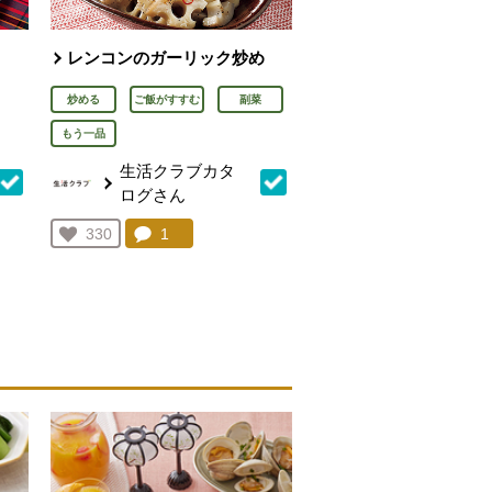
レンコンのガーリック炒め
炒める
ご飯がすすむ
副菜
もう一品
生活クラブカタ
ログさん
を見る。
コメント：
1
件。コメントを見る。
お気に入り登録：
330
人が登録