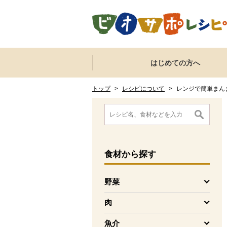
本文へジャンプする。
ページの先頭です。
ここからサイト内共通メニューです。
サイト内共通メニューをスキップする
はじめての方へ
サイト内共通メニューここまで。
ここから現在位置です。
現在位置ここまで
トップ
>
レシピについて
>
レンジで簡単まん
ここから消費材検索メニューです。
消費材検索メニューここまで。
ここから本文です。
食材
から探す
野菜
を開く
肉
を開く
魚介