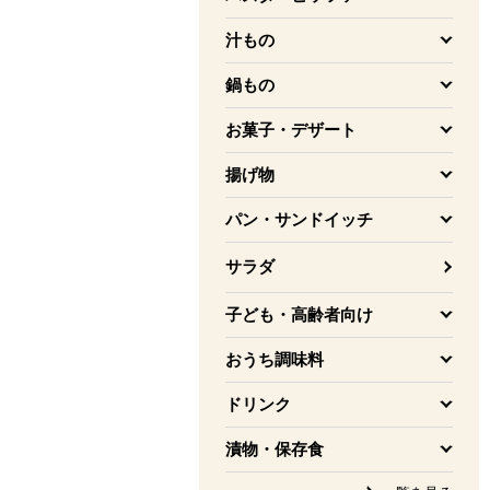
を開く
汁もの
を開く
鍋もの
を開く
お菓子・デザート
を開く
揚げ物
を開く
パン・サンドイッチ
を開く
サラダ
子ども・高齢者向け
を開く
おうち調味料
を開く
ドリンク
を開く
漬物・保存食
を開く