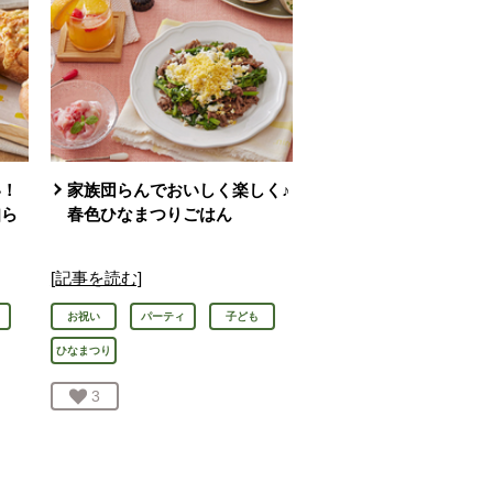
い！
家族団らんでおいしく楽しく♪
知ら
春色ひなまつりごはん
[記事を読む]
お祝い
パーティ
子ども
ひなまつり
お気に入り登録：
3
人が登録