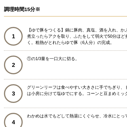
調理時間
15分※
【ゆで豚をつくる】鍋に豚肉、真塩、酒を入れ、か
1
煮立ったらアクを取り、ふたをして弱火で50分ほど
く。粗熱がとれたらゆで豚（6人分）の完成。
①の1/3量を一口大に切る。
2
グリーンリーフは食べやすい大きさに手でちぎり、
3
は小房に分けて塩ゆでにする。コーンと豆まめミッ
わかめは水でもどして熱湯にくぐらせ、冷水にとっ
4