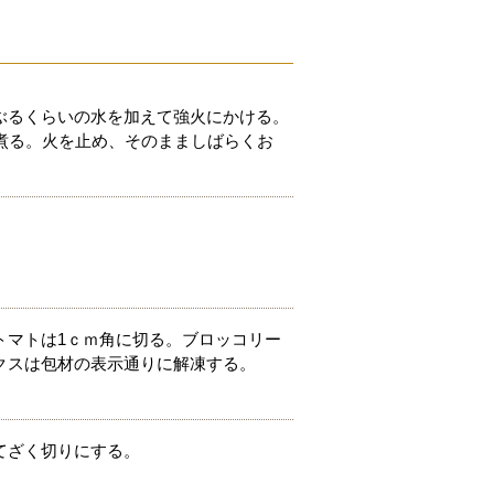
ぶるくらいの水を加えて強火にかける。
煮る。火を止め、そのまましばらくお
トマトは1ｃｍ角に切る。ブロッコリー
クスは包材の表示通りに解凍する。
てざく切りにする。