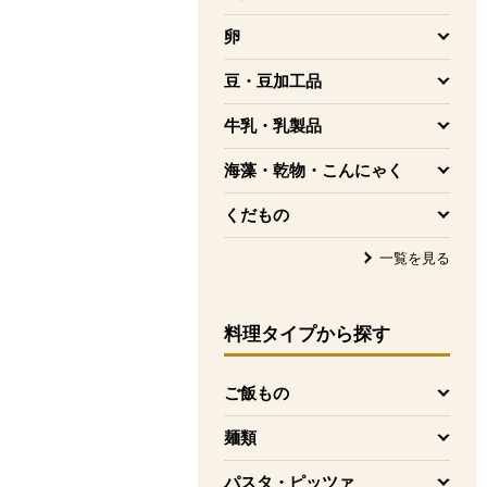
を開く
卵
を開く
豆・豆加工品
を開く
牛乳・乳製品
を開く
海藻・乾物・こんにゃく
を開く
くだもの
を開く
一覧を見る
料理タイプ
から探す
ご飯もの
を開く
麺類
を開く
パスタ・ピッツァ