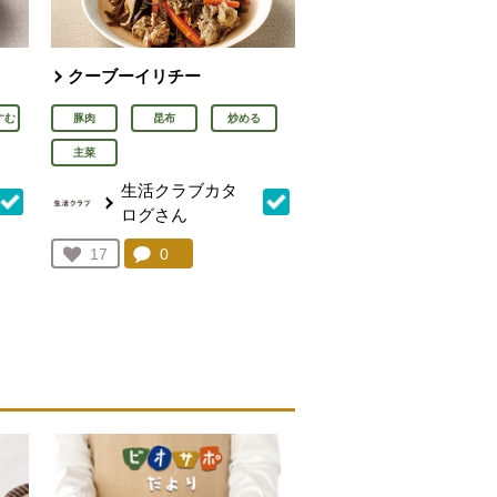
クーブーイリチー
すむ
豚肉
昆布
炒める
主菜
生活クラブカタ
ログさん
を見る。
コメント：
0
件。コメントを見る。
お気に入り登録：
17
人が登録