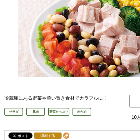
冷蔵庫にある野菜や買い置き食材でカラフルに！
サラダ
豚肉
野菜たっぷり
わかめ
10
印刷する