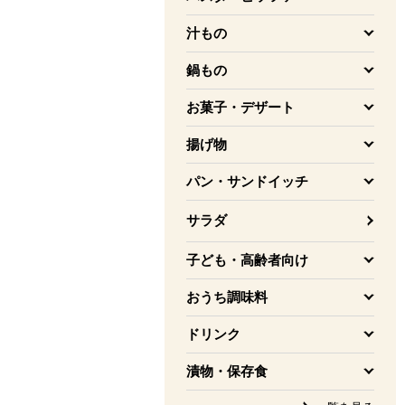
を開く
汁もの
を開く
鍋もの
を開く
お菓子・デザート
を開く
揚げ物
を開く
パン・サンドイッチ
を開く
サラダ
子ども・高齢者向け
を開く
おうち調味料
を開く
ドリンク
を開く
漬物・保存食
を開く