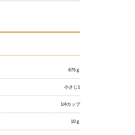
675ｇ
小さじ1
1/4カップ
10ｇ