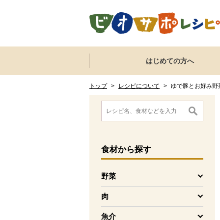
本文へジャンプする。
ページの先頭です。
ここからサイト内共通メニューです。
サイト内共通メニューをスキップする
はじめての方へ
サイト内共通メニューここまで。
ここから現在位置です。
現在位置ここまで
トップ
>
レシピについて
>
ゆで豚とお好み野
ここから消費材検索メニューです。
消費材検索メニューここまで。
ここから本文です。
食材
から探す
野菜
を開く
肉
を開く
魚介