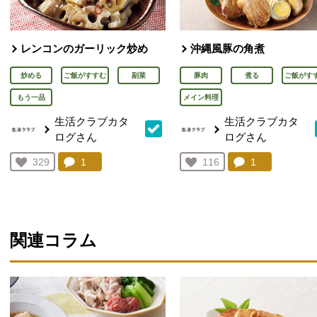
レンコンのガーリック炒め
沖縄風豚の角煮
炒める
ご飯がすすむ
副菜
豚肉
煮る
ご飯がす
もう一品
メイン料理
生活クラブカタ
生活クラブカタ
ログさん
ログさん
コメント：
1
件。コメントを見る。
コメント：
1
件。コメント
お気に入り登録：
329
お気に入り登録：
116
人が登録
人が登録
関連コラム