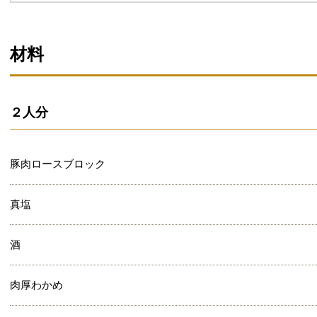
材料
２人分
豚肉ロースブロック
真塩
酒
肉厚わかめ