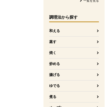
一覧を見る
調理法
から探す
和える
蒸す
焼く
炒める
揚げる
ゆでる
煮る