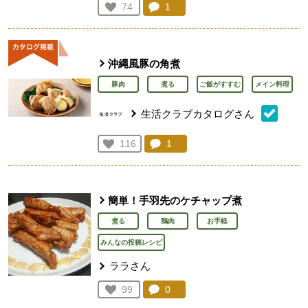
コメント：
1
件。コメントを見る。
お気に入り登録：
74
人が登録
沖縄風豚の角煮
豚肉
煮る
ご飯がすすむ
メイン料理
生活クラブカタログさん
コメント：
1
件。コメントを見る。
お気に入り登録：
116
人が登録
簡単！手羽先のケチャップ煮
煮る
鶏肉
お手軽
みんなの投稿レシピ
ララさん
コメント：
0
件。コメントを見る。
お気に入り登録：
99
人が登録