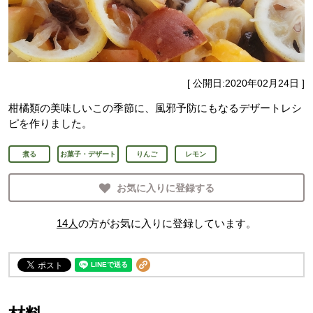
[ 公開日:
2020年02月24日
]
柑橘類の美味しいこの季節に、風邪予防にもなるデザートレシ
ピを作りました。
煮る
お菓子・デザート
りんご
レモン
お気に入りに登録する
14
人
の方がお気に入りに登録しています。