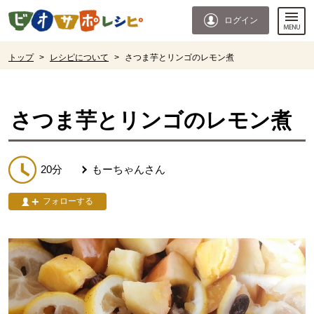
本文へジャンプする。
ページの先頭です。
ログイン
ここからサイト内共通メニューです。
サイト内共通メニューをスキップする
サイト内共通メニューここまで。
ここから現在位置です。
トップ
>
レシピについて
>
さつま芋とリンゴのレモン煮
現在位置ここまで
さつま芋とリンゴのレモン煮
20分
もーちゃん
さん
フォローする