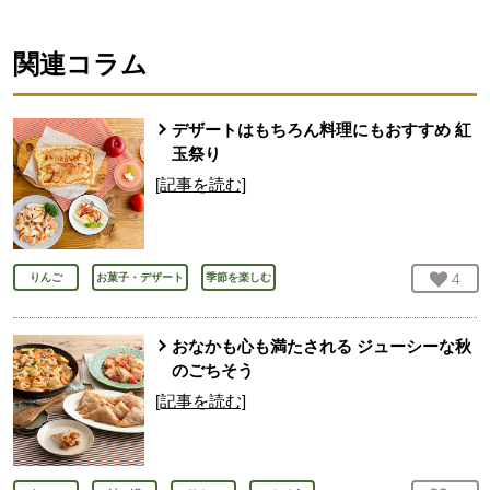
関連コラム
デザートはもちろん料理にもおすすめ 紅
玉祭り
[記事を読む]
お気
4
人
りんご
お菓子・デザート
季節を楽しむ
おなかも心も満たされる ジューシーな秋
のごちそう
[記事を読む]