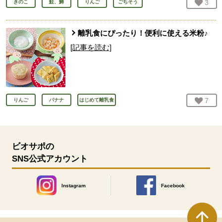
お気
3
人
きのこ
鮭、鱒
りんご
ごちそう
離乳食にぴったり！便利に使える米粉♪
[記事を読む]
お気
7
人
りんご
バナナ
はじめて離乳食
ビオサポの
SNS公式アカウント
Instagram
Facebook
別のウィンドウで開きます。
別のウィンドウで開きます