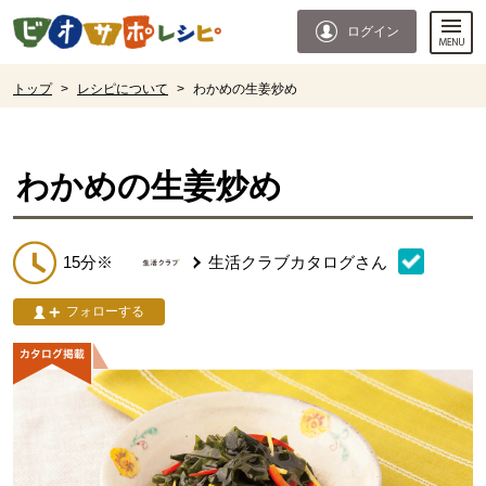
本文へジャンプする。
ページの先頭です。
ログイン
ここからサイト内共通メニューです。
サイト内共通メニューをスキップする
サイト内共通メニューここまで。
ここから現在位置です。
トップ
>
レシピについて
>
わかめの生姜炒め
現在位置ここまで
わかめの生姜炒め
15分※
生活クラブカタログ
さん
フォローする