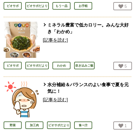
お気
5
人
ビオサポ
ビオサポだより
もう一品
お手軽
ミネラル豊富で低カロリー。みんな大好
き「わかめ」
[記事を読む]
お気
5
人
ビオサポ
ビオサポだより
わかめ
炊き込みご飯
水分補給＆バランスのよい食事で夏を元
気に！
[記事を読む]
お気
1
人
野菜
加工肉
ビオサポだより
食べ方