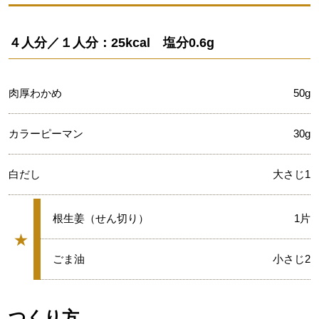
４人分／１人分：25kcal 塩分0.6g
肉厚わかめ
50g
カラーピーマン
30g
白だし
大さじ1
★
根生姜（せん切り）
1片
★
グループ
★
ごま油
小さじ2
つくり方