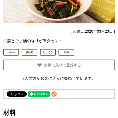
[ 公開日:
2020年03月23日
]
生姜とごま油の香りがアクセント
わかめ
炒める
しょうが
副菜
お気に入りに登録する
8
人
の方がお気に入りに登録しています。
材料