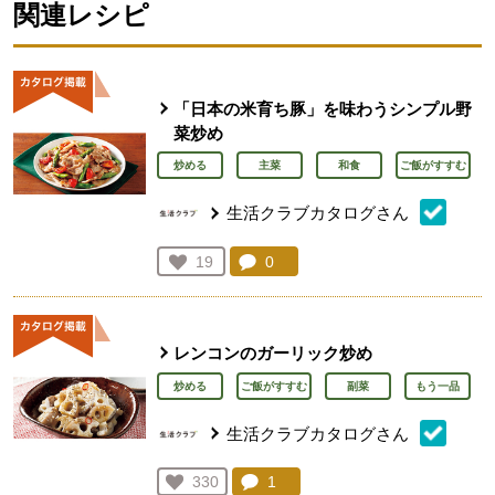
関連レシピ
「日本の米育ち豚」を味わうシンプル野
菜炒め
炒める
主菜
和食
ご飯がすすむ
生活クラブカタログさん
コメント：
0
件。コメントを見る。
お気に入り登録：
19
人が登録
レンコンのガーリック炒め
炒める
ご飯がすすむ
副菜
もう一品
生活クラブカタログさん
コメント：
1
件。コメントを見る。
お気に入り登録：
330