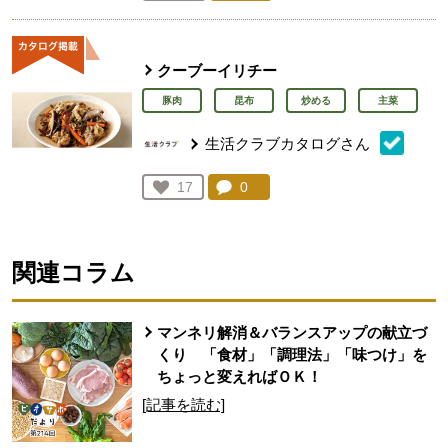
人が登録
クーブーイリチー
豚肉
昆布
炒める
主菜
生活クラブカタログさん
コメント：
0
件。コメントを見る。
お気に入り登録：
17
人が登録
関連コラム
マンネリ解消＆バランスアップの献立づ
くり 「食材」「調理法」「味つけ」を
ちょっと変えればＯＫ！
[記事を読む]