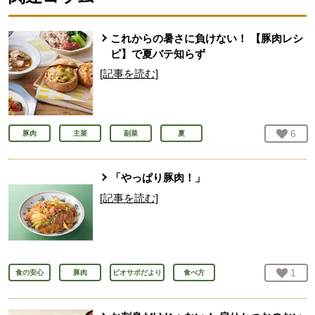
これからの暑さに負けない！ 【豚肉レシ
ピ】で夏バテ知らず
[記事を読む]
お気
6
人
豚肉
主菜
副菜
夏
「やっぱり豚肉！」
[記事を読む]
お気
1
人
食の安心
豚肉
ビオサポだより
食べ方