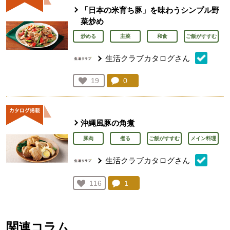
「日本の米育ち豚」を味わうシンプル野
菜炒め
炒める
主菜
和食
ご飯がすすむ
生活クラブカタログさん
コメント：
0
件。コメントを見る。
お気に入り登録：
19
人が登録
沖縄風豚の角煮
豚肉
煮る
ご飯がすすむ
メイン料理
生活クラブカタログさん
コメント：
1
件。コメントを見る。
お気に入り登録：
116
人が登録
関連コラム