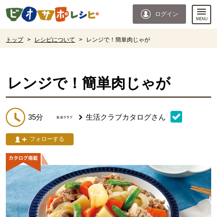
本文へジャンプする。
ページの先頭です。
ログイン
ここからサイト内共通メニューです。
サイト内共通メニューをスキップする
サイト内共通メニューここまで。
ここから現在位置です。
トップ
>
レシピについて
>
レンジで！簡単肉じゃが
現在位置ここまで
レンジで！簡単肉じゃが
35分
生活クラブカタログ
さん
フォローする