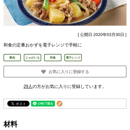
[ 公開日:
2020年03月30日
]
和食の定番おかずを電子レンジで手軽に
豚肉
じゃがいも
和食
電子レンジ
お気に入りに登録する
29
人
の方がお気に入りに登録しています。
材料