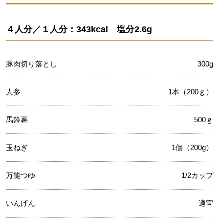
４人分／１人分：343kcal 塩分2.6g
豚肉切り落とし
300g
人参
1本（200ｇ）
馬鈴薯
500ｇ
玉ねぎ
1個（200g）
万能つゆ
1/2カップ
いんげん
適宜