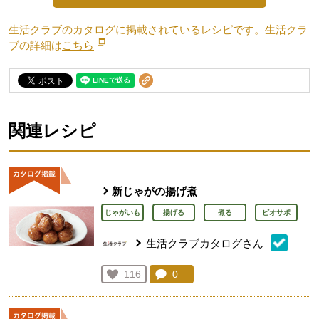
生活クラブのカタログに掲載されているレシピです。生活クラ
ブの詳細は
こちら
別のウィンドウで開きます。
関連レシピ
新じゃがの揚げ煮
じゃがいも
揚げる
煮る
ビオサポ
生活クラブカタログさん
コメント：
0
件。コメントを見る。
お気に入り登録：
116
人が登録