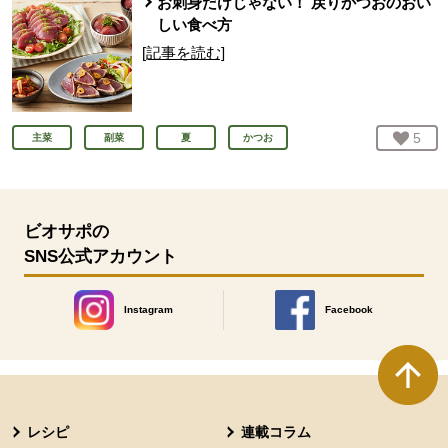
お刺身だけじゃない！ 戻りかつおのおい
しい食べ方
[記事を読む]
お気
5
人
主菜
副菜
夏
かつお
ビオサポの
SNS公式アカウント
Instagram
Facebook
別のウィンドウで開きます。
別のウィンドウで開きます
本文ここまで。
ここから共通フッターメニューです。
レシピ
連載コラム