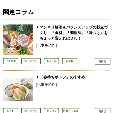
関連コラム
マンネリ解消＆バランスアップの献立づ
くり 「食材」「調理法」「味つけ」を
ちょっと変えればＯＫ！
[記事を読む]
お気
5
人
ビオサポ
ビオサポだより
もう一品
お手軽
「春待ちポトフ」のすすめ
[記事を読む]
お気
2
人
レシピ
ビオサポだより
キャベツ
野菜たっぷり