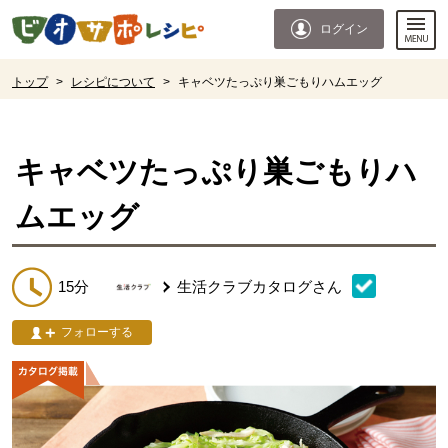
本文へジャンプする。
ページの先頭です。
ログイン
ここからサイト内共通メニューです。
サイト内共通メニューをスキップする
サイト内共通メニューここまで。
ここから現在位置です。
トップ
>
レシピについて
>
キャベツたっぷり巣ごもりハムエッグ
現在位置ここまで
キャベツたっぷり巣ごもりハ
ムエッグ
15分
生活クラブカタログ
さん
フォローする