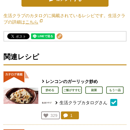
生活クラブのカタログに掲載されているレシピです。生活クラ
ブの詳細は
こちら
別のウィンドウで開きます。
関連レシピ
レンコンのガーリック炒め
炒める
ご飯がすすむ
副菜
もう一品
生活クラブカタログさん
コメント：
1
件。コメントを見る。
お気に入り登録：
329
人が登録