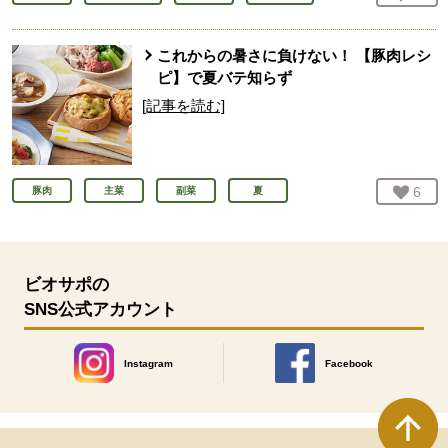
これからの暑さに負けない！ 【豚肉レシ
ピ】で夏バテ知らず
[記事を読む]
お気
6
人
豚肉
主菜
副菜
夏
ビオサポの
SNS公式アカウント
Instagram
Facebook
別のウィンドウで開きます。
別のウィンドウで開きます
本文ここまで。
ここから共通フッターメニューです。