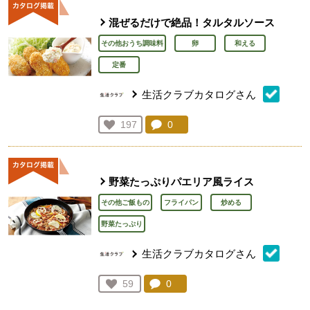
混ぜるだけで絶品！タルタルソース
その他おうち調味料
卵
和える
定番
生活クラブカタログさん
コメント：
0
件。コメントを見る。
お気に入り登録：
197
人が登録
野菜たっぷりパエリア風ライス
その他ご飯もの
フライパン
炒める
野菜たっぷり
生活クラブカタログさん
コメント：
0
件。コメントを見る。
お気に入り登録：
59
人が登録