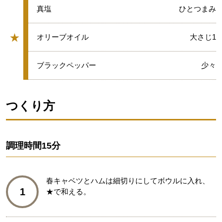
★
真塩
ひとつまみ
★
★
オリーブオイル
大さじ1
グループ
★
ブラックペッパー
少々
つくり方
調理時間
15分
春キャベツとハムは細切りにしてボウルに入れ、
1
★で和える。