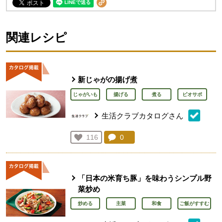
関連レシピ
新じゃがの揚げ煮
じゃがいも
揚げる
煮る
ビオサポ
生活クラブカタログさん
コメント：
0
件。コメントを見る。
お気に入り登録：
116
人が登録
「日本の米育ち豚」を味わうシンプル野
菜炒め
炒める
主菜
和食
ご飯がすすむ