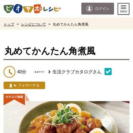
本文へジャンプする。
ページの先頭です。
ログイン
ここからサイト内共通メニューです。
サイト内共通メニューをスキップする
サイト内共通メニューここまで。
ここから現在位置です。
トップ
>
レシピについて
>
丸めてかんたん角煮風
現在位置ここまで
丸めてかんたん角煮風
40分
生活クラブカタログ
さん
フォローする