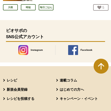
お気
5
人
大根
時短
毎日ごはん
ビオサポの
SNS公式アカウント
Instagram
Facebook
別のウィンドウで開きます。
別のウィンドウで開きます
本文ここまで。
ここから共通フッターメニューです。
レシピ
連載コラム
新規会員登録
はじめての方へ
レシピを投稿する
キャンペーン・イベント