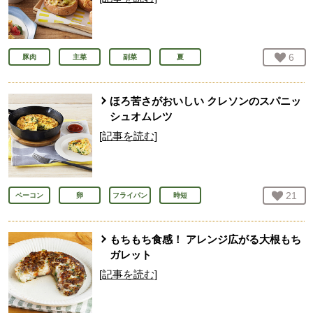
お気
6
人
豚肉
主菜
副菜
夏
ほろ苦さがおいしい クレソンのスパニッ
シュオムレツ
[記事を読む]
お気
21
人
ベーコン
卵
フライパン
時短
もちもち食感！ アレンジ広がる大根もち
ガレット
[記事を読む]