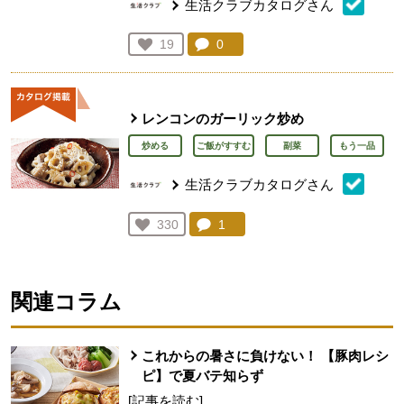
生活クラブカタログさん
コメント：
0
件。コメントを見る。
お気に入り登録：
19
人が登録
レンコンのガーリック炒め
炒める
ご飯がすすむ
副菜
もう一品
生活クラブカタログさん
コメント：
1
件。コメントを見る。
お気に入り登録：
330
人が登録
関連コラム
これからの暑さに負けない！ 【豚肉レシ
ピ】で夏バテ知らず
[記事を読む]