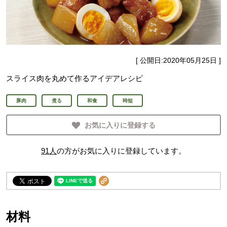
[ 公開日:
2020年05月25日
]
スライス肉を丸めて作るアイデアレシピ
豚肉
煮る
和食
時短
お気に入りに登録する
91
人
の方がお気に入りに登録しています。
材料