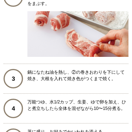
をまぶす。
鍋になたね油を熱し、②の巻きおわりを下にして
3
焼き、大根を入れて焼き色がつくまで焼く。
万能つゆ、水1/2カップ、生姜、ゆで卵を加え、ひ
4
と煮立ちしたら全体を混ぜながら10〜15分煮る。
器に盛り、お好みでかいわれを添える。