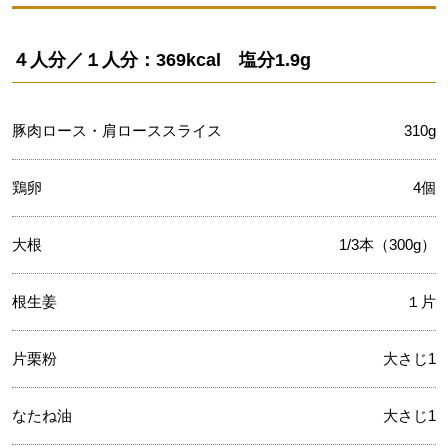
４人分／１人分：369kcal 塩分1.9g
豚肉ロース・肩ローススライス
310g
鶏卵
4個
大根
1/3本（300g）
根生姜
１片
片栗粉
大さじ1
なたね油
大さじ1