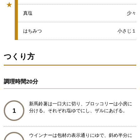
★
グループ
★
真塩
少々
★
はちみつ
小さじ１
つくり方
調理時間
20分
新馬鈴薯は一口大に切り、ブロッコリーは小房に
1
分ける。それぞれ塩ゆでにし、ザルにあげる。
ウインナーは包材の表示通りにゆで、斜め半分に