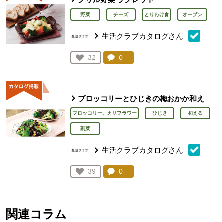
野菜
チーズ
とりわけ食
オーブン
生活クラブカタログさん
コメント：
0
件。コメントを見る。
お気に入り登録：
32
人が登録
ブロッコリーとひじきの梅おかか和え
ブロッコリー、カリフラワー
ひじき
和える
副菜
生活クラブカタログさん
コメント：
0
件。コメントを見る。
お気に入り登録：
39
人が登録
関連コラム