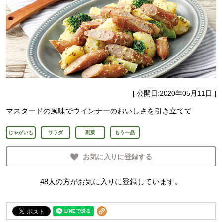
[ 公開日:
2020年05月11日
]
マスタードの風味でウインナーのおいしさを引き立てて
じゃがいも
サラダ
副菜
もう一品
お気に入りに登録する
48
人
の方がお気に入りに登録しています。