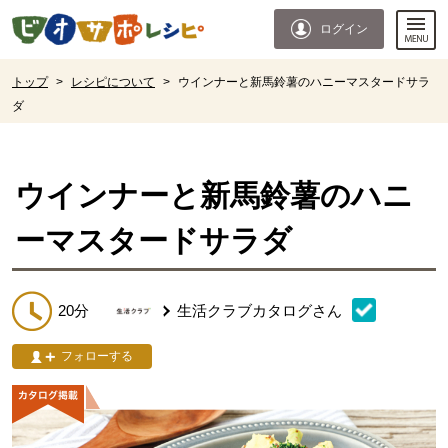
本文へジャンプする。
ページの先頭です。
ログイン
ここからサイト内共通メニューです。
サイト内共通メニューをスキップする
サイト内共通メニューここまで。
ここから現在位置です。
トップ
>
レシピについて
>
ウインナーと新馬鈴薯のハニーマスタードサラ
ダ
現在位置ここまで
ウインナーと新馬鈴薯のハニ
ーマスタードサラダ
20分
生活クラブカタログ
さん
フォローする