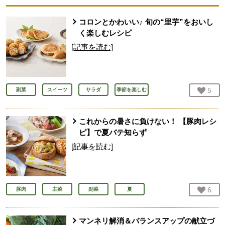
コロンとかわいい♪ 旬の“里芋”をおいし
く楽しむレシピ
[記事を読む]
お気
5
人
副菜
スイーツ
サラダ
季節を楽しむ
これからの暑さに負けない！ 【豚肉レシ
ピ】で夏バテ知らず
[記事を読む]
お気
6
人
豚肉
主菜
副菜
夏
マンネリ解消＆バランスアップの献立づ