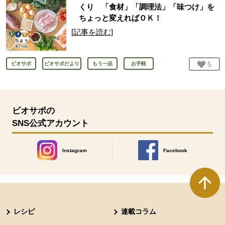
くり 「食材」「調理法」「味つけ」を
ちょっと変えればＯＫ！
[記事を読む]
お気
5
人
ビオサポ
ビオサポだより
もう一品
お手軽
ビオサポの
SNS公式アカウント
Instagram
Facebook
別のウィンドウで開きます。
別のウィンドウで開きます
本文ここまで。
ここから共通フッターメニューです。
レシピ
連載コラム