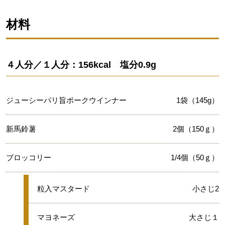
材料
４人分／１人分：156kcal 塩分0.9g
ジューシーパリ旨ポークウインナー
1袋（145g）
新馬鈴薯
2個（150ｇ）
ブロッコリー
1/4個（50ｇ）
★
粒入マスタード
小さじ2
★
マヨネーズ
大さじ１