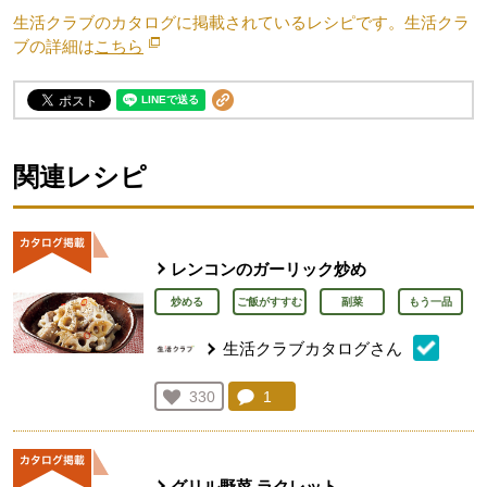
生活クラブのカタログに掲載されているレシピです。生活クラ
ブの詳細は
こちら
別のウィンドウで開きます。
関連レシピ
レンコンのガーリック炒め
炒める
ご飯がすすむ
副菜
もう一品
生活クラブカタログさん
コメント：
1
件。コメントを見る。
お気に入り登録：
330
人が登録
グリル野菜 ラクレット