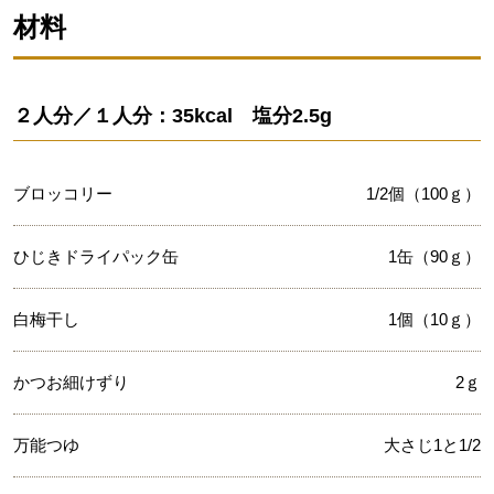
材料
２人分／１人分：35kcal 塩分2.5g
ブロッコリー
1/2個（100ｇ）
ひじきドライパック缶
1缶（90ｇ）
白梅干し
1個（10ｇ）
かつお細けずり
2ｇ
万能つゆ
大さじ1と1/2