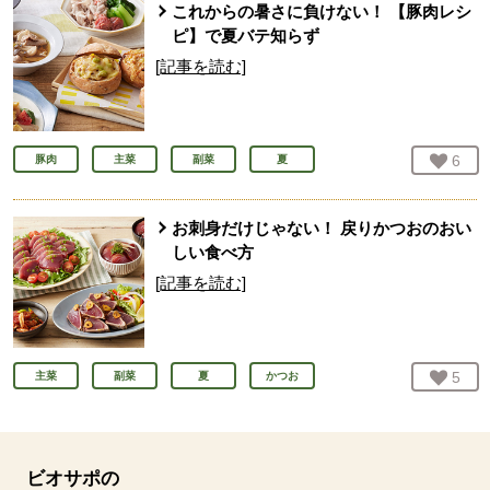
これからの暑さに負けない！ 【豚肉レシ
ピ】で夏バテ知らず
[記事を読む]
お気
6
人
豚肉
主菜
副菜
夏
お刺身だけじゃない！ 戻りかつおのおい
しい食べ方
[記事を読む]
お気
5
人
主菜
副菜
夏
かつお
ビオサポの