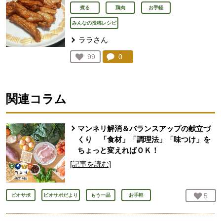
煮る
鶏肉
お手軽
みんなの投稿レシピ
ララさん
コメント：
0
件。コメントを見る。
お気に入り登録：
99
人が登録
関連コラム
マンネリ解消＆バランスアップの献立づ
くり 「食材」「調理法」「味つけ」を
ちょっと変えればＯＫ！
[記事を読む]
お気
5
人
ビオサポ
ビオサポだより
もう一品
お手軽