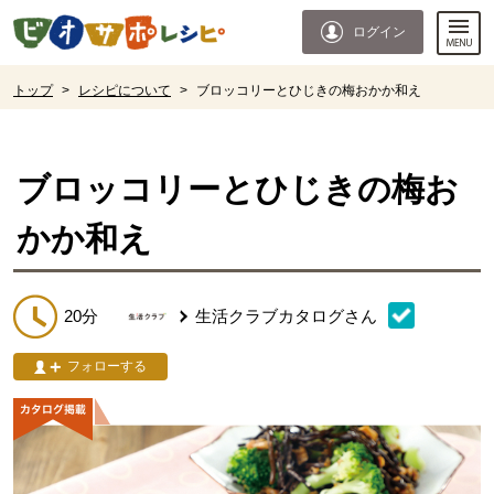
本文へジャンプする。
ページの先頭です。
ログイン
ここからサイト内共通メニューです。
サイト内共通メニューをスキップする
サイト内共通メニューここまで。
ここから現在位置です。
トップ
>
レシピについて
>
ブロッコリーとひじきの梅おかか和え
現在位置ここまで
ブロッコリーとひじきの梅お
かか和え
20分
生活クラブカタログ
さん
フォローする