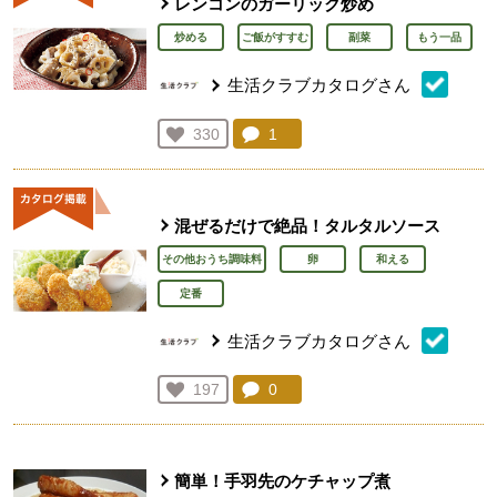
レンコンのガーリック炒め
炒める
ご飯がすすむ
副菜
もう一品
生活クラブカタログさん
コメント：
1
件。コメントを見る。
お気に入り登録：
330
人が登録
混ぜるだけで絶品！タルタルソース
その他おうち調味料
卵
和える
定番
生活クラブカタログさん
コメント：
0
件。コメントを見る。
お気に入り登録：
197
人が登録
簡単！手羽先のケチャップ煮