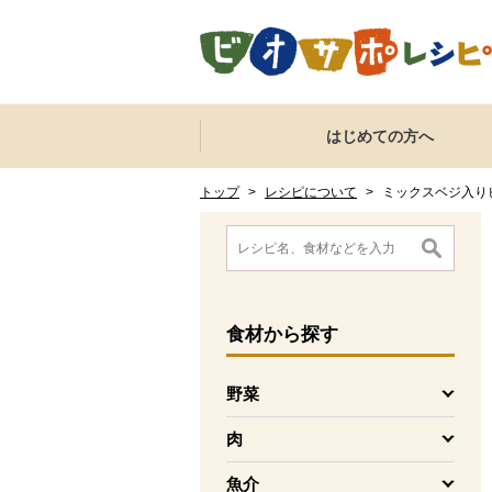
本文へジャンプする。
ページの先頭です。
ここからサイト内共通メニューです。
サイト内共通メニューをスキップする
はじめての方へ
サイト内共通メニューここまで。
ここから現在位置です。
現在位置ここまで
トップ
>
レシピについて
>
ミックスベジ入り
ここから消費材検索メニューです。
消費材検索メニューここまで。
ここから本文です。
食材
から探す
野菜
を開く
肉
を開く
魚介