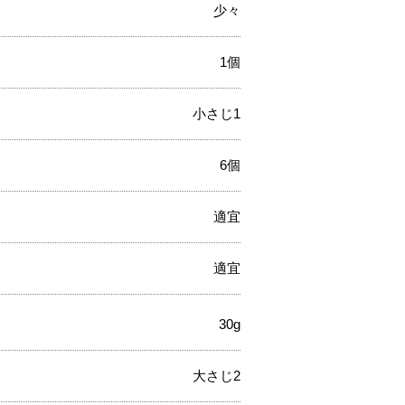
少々
1個
小さじ1
6個
適宜
適宜
30g
大さじ2