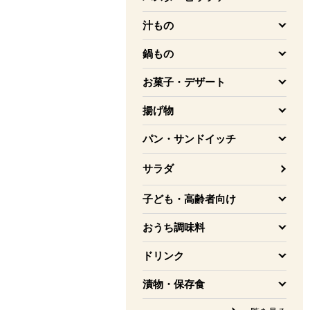
を開く
汁もの
を開く
鍋もの
を開く
お菓子・デザート
を開く
揚げ物
を開く
パン・サンドイッチ
を開く
サラダ
子ども・高齢者向け
を開く
おうち調味料
を開く
ドリンク
を開く
漬物・保存食
を開く