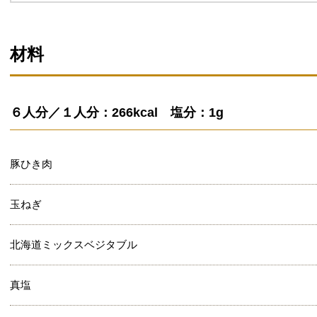
材料
６人分／１人分：266kcal 塩分：1g
豚ひき肉
玉ねぎ
北海道ミックスベジタブル
真塩