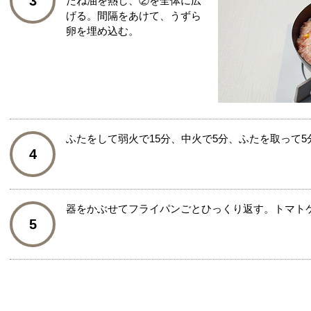
3
たね油を熱し、②を全体に広
げる。間隔をあけて、うずら
卵を埋め込む。
ふたをして弱火で15分、中火で5分、ふたを取って5
4
器をかぶせてフライパンごとひっくり返す。トマト
5