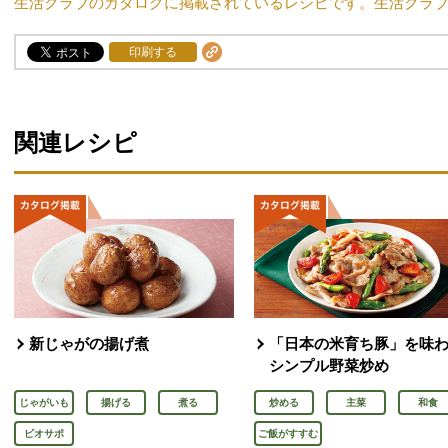
生活クラブのカタログに掲載されているレシピです。生活クラ
印刷する
関連レシピ
新じゃがの揚げ煮
「日本の米育ち豚」を味
シンプル野菜炒め
じゃがいも
揚げる
煮る
炒める
主菜
和食
ビオサポ
ご飯がすすむ