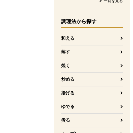
一覧を見る
調理法
から探す
和える
蒸す
焼く
炒める
揚げる
ゆでる
煮る