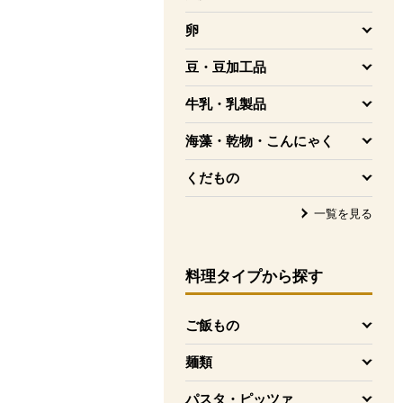
を開く
卵
を開く
豆・豆加工品
を開く
牛乳・乳製品
を開く
海藻・乾物・こんにゃく
を開く
くだもの
を開く
一覧を見る
料理タイプ
から探す
ご飯もの
を開く
麺類
を開く
パスタ・ピッツァ