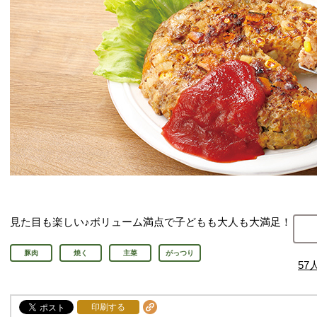
見た目も楽しい♪ボリューム満点で子どもも大人も大満足！
豚肉
焼く
主菜
がっつり
57
印刷する