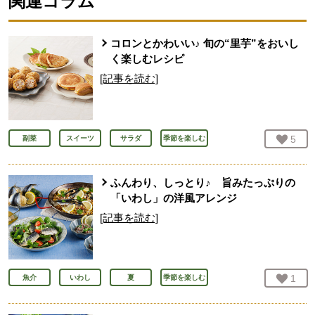
関連コラム
コロンとかわいい♪ 旬の“里芋”をおいし
く楽しむレシピ
[記事を読む]
お気
5
人
副菜
スイーツ
サラダ
季節を楽しむ
ふんわり、しっとり♪ 旨みたっぷりの
「いわし」の洋風アレンジ
[記事を読む]
お気
1
人
魚介
いわし
夏
季節を楽しむ