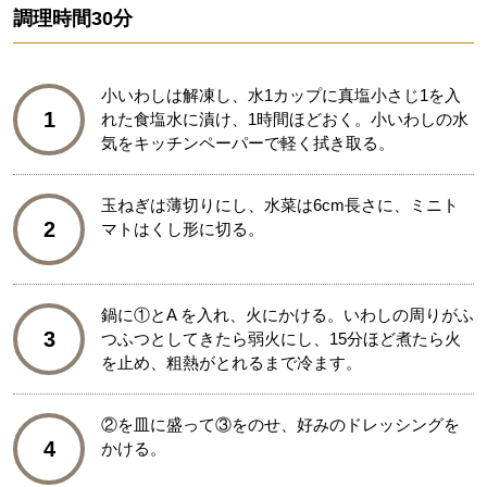
調理時間
30分
小いわしは解凍し、水1カップに真塩小さじ1を入
1
れた食塩水に漬け、1時間ほどおく。小いわしの水
気をキッチンペーパーで軽く拭き取る。
玉ねぎは薄切りにし、水菜は6cm長さに、ミニト
2
マトはくし形に切る。
鍋に①とA を入れ、火にかける。いわしの周りがふ
3
つふつとしてきたら弱火にし、15分ほど煮たら火
を止め、粗熱がとれるまで冷ます。
②を皿に盛って③をのせ、好みのドレッシングを
4
かける。