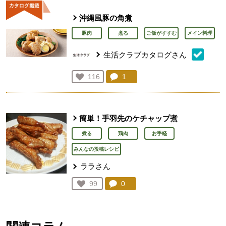
沖縄風豚の角煮
豚肉
煮る
ご飯がすすむ
メイン料理
生活クラブカタログさん
コメント：
1
件。コメントを見る。
お気に入り登録：
116
人が登録
簡単！手羽先のケチャップ煮
煮る
鶏肉
お手軽
みんなの投稿レシピ
ララさん
コメント：
0
件。コメントを見る。
お気に入り登録：
99
人が登録