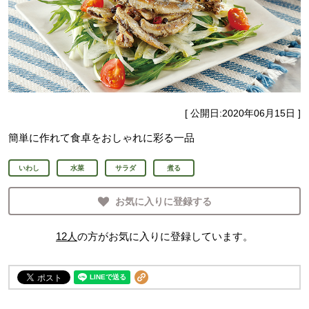
[ 公開日:
2020年06月15日
]
簡単に作れて食卓をおしゃれに彩る一品
いわし
水菜
サラダ
煮る
お気に入りに登録する
12
人
の方がお気に入りに登録しています。