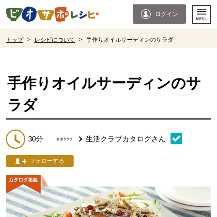
本文へジャンプする。
ページの先頭です。
ログイン
ここからサイト内共通メニューです。
サイト内共通メニューをスキップする
サイト内共通メニューここまで。
ここから現在位置です。
トップ
>
レシピについて
>
手作りオイルサーディンのサラダ
現在位置ここまで
手作りオイルサーディンのサ
ラダ
30分
生活クラブカタログ
さん
フォローする