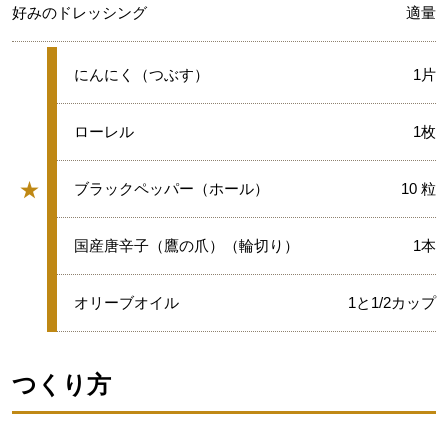
好みのドレッシング
適量
★
にんにく（つぶす）
1片
★
ローレル
1枚
★
★
ブラックペッパー（ホール）
10 粒
グループ
★
国産唐辛子（鷹の爪）（輪切り）
1本
★
オリーブオイル
1と1/2カップ
つくり方