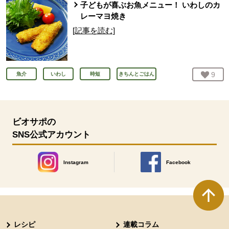
子どもが喜ぶお魚メニュー！ いわしのカ
レーマヨ焼き
[記事を読む]
お気
9
人
魚介
いわし
時短
きちんとごはん
ビオサポの
SNS公式アカウント
Instagram
Facebook
別のウィンドウで開きます。
別のウィンドウで開きます
本文ここまで。
ここから共通フッターメニューです。
レシピ
連載コラム