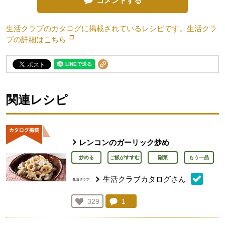
コメントする
生活クラブのカタログに掲載されているレシピです。生活クラ
ブの詳細は
こちら
別のウィンドウで開きます。
関連レシピ
レンコンのガーリック炒め
炒める
ご飯がすすむ
副菜
もう一品
生活クラブカタログさん
コメント：
1
件。コメントを見る。
お気に入り登録：
329
人が登録