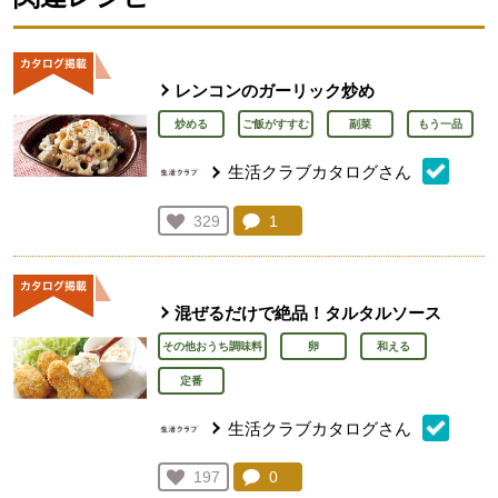
レンコンのガーリック炒め
炒める
ご飯がすすむ
副菜
もう一品
生活クラブカタログさん
コメント：
1
件。コメントを見る。
お気に入り登録：
329
人が登録
混ぜるだけで絶品！タルタルソース
その他おうち調味料
卵
和える
定番
生活クラブカタログさん
コメント：
0
件。コメントを見る。
お気に入り登録：
197
人が登録