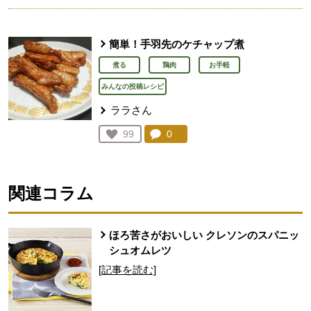
簡単！手羽先のケチャップ煮
煮る
鶏肉
お手軽
みんなの投稿レシピ
ララさん
コメント：
0
件。コメントを見る。
お気に入り登録：
99
人が登録
関連コラム
ほろ苦さがおいしい クレソンのスパニッ
シュオムレツ
[記事を読む]