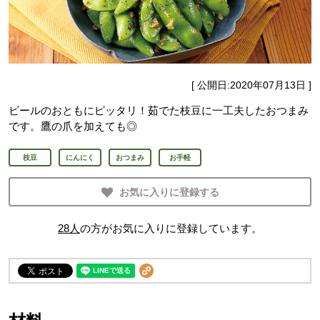
[ 公開日:
2020年07月13日
]
ビールのおともにピッタリ！茹でた枝豆に一工夫したおつまみ
です。鷹の爪を加えても◎
枝豆
にんにく
おつまみ
お手軽
お気に入りに登録する
28
人
の方がお気に入りに登録しています。