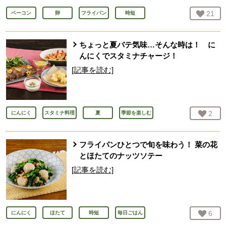
お気
21
人
ベーコン
卵
フライパン
時短
ちょっと夏バテ気味…そんな時は！ に
んにくでスタミナチャージ！
[記事を読む]
お気
2
人
にんにく
スタミナ料理
夏
季節を楽しむ
フライパンひとつで旬を味わう！ 菜の花
とほたてのナッツソテー
[記事を読む]
お気
6
人
にんにく
ほたて
時短
毎日ごはん