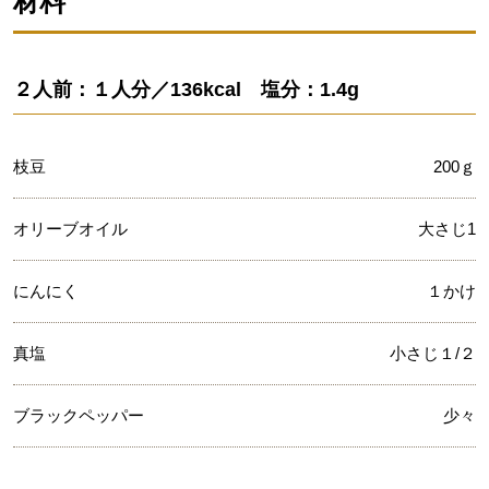
材料
２人前：１人分／136kcal 塩分：1.4g
枝豆
200ｇ
オリーブオイル
大さじ1
にんにく
１かけ
真塩
小さじ１/２
ブラックペッパー
少々