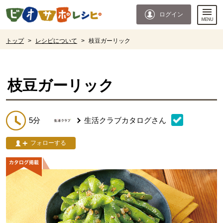
本文へジャンプする。
ページの先頭です。
ログイン
ここからサイト内共通メニューです。
サイト内共通メニューをスキップする
サイト内共通メニューここまで。
ここから現在位置です。
トップ
>
レシピについて
>
枝豆ガーリック
現在位置ここまで
枝豆ガーリック
5分
生活クラブカタログ
さん
フォローする