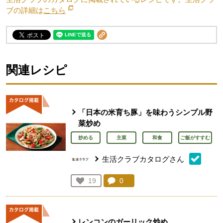
ブの詳細は
こちら
別のウィンドウで開きます。
関連レシピ
「日本の米育ち豚」を味わうシンプル野
菜炒め
炒める
主菜
和食
ご飯がすすむ
生活クラブカタログさん
コメント：
0
件。コメントを見る。
お気に入り登録：
19
人が登録
レンコンのガーリック炒め