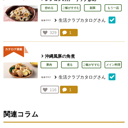
炒める
ご飯がすすむ
副菜
もう一品
生活クラブカタログさん
コメント：
1
件。コメントを見る。
お気に入り登録：
329
人が登録
沖縄風豚の角煮
豚肉
煮る
ご飯がすすむ
メイン料理
生活クラブカタログさん
コメント：
1
件。コメントを見る。
お気に入り登録：
116
人が登録
関連コラム