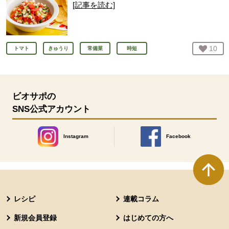
[記事を読む]
お気
10
人
トマト
きゅうり
常備菜
時短
ビオサポの
SNS公式アカウント
Instagram
Facebook
別のウィンドウで開きます。
別のウィンドウで開きます
本文ここまで。
ここから共通フッターメニューです。
レシピ
連載コラム
新規会員登録
はじめての方へ