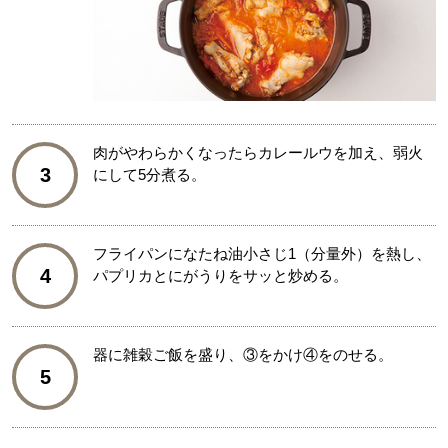
肉がやわらかくなったらカレールウを加え、弱火
3
にして5分煮る。
フライパンになたね油小さじ1（分量外）を熱し、
4
パプリカとにがうりをサッと炒める。
器に雑穀ご飯を盛り、③をかけ④をのせる。
5