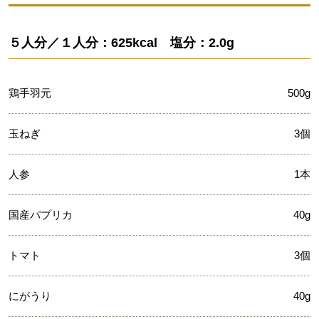
５人分／１人分：625kcal 塩分：2.0g
鶏手羽元
500g
玉ねぎ
3個
人参
1本
国産パプリカ
40g
トマト
3個
にがうり
40g