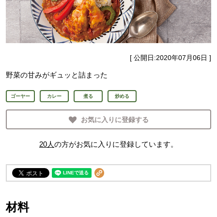
[ 公開日:
2020年07月06日
]
野菜の甘みがギュッと詰まった
ゴーヤー
カレー
煮る
炒める
お気に入りに登録する
20
人
の方がお気に入りに登録しています。
材料