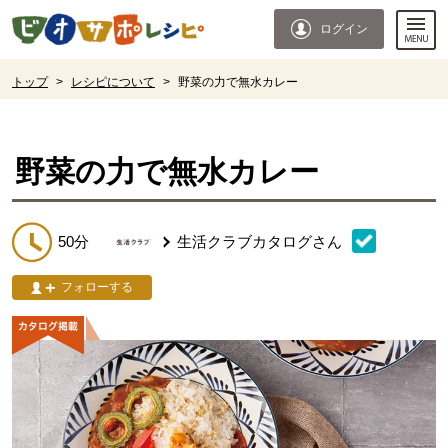
本文へジャンプする。
ページの先頭です。
ログイン
ここからサイト内共通メニューです。
サイト内共通メニューをスキップする
サイト内共通メニューここまで。
ここから現在位置です。
トップ
>
レシピについて
>
野菜の力で無水カレー
現在位置ここまで
野菜の力で無水カレー
50分
生活クラブカタログ
さん
フォローする