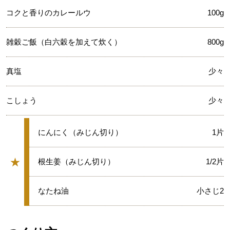
コクと香りのカレールウ
100g
雑穀ご飯（白六穀を加えて炊く）
800g
真塩
少々
こしょう
少々
★
にんにく（みじん切り）
1片
★
★
根生姜（みじん切り）
1/2片
グループ
★
なたね油
小さじ2