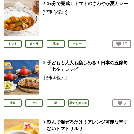
15分で完成！トマトのさわやか夏カレー
[記事を読む]
お気
15
人
トマト
オクラ
豚肉
カレー
子どもも大人も楽しめる！日本の五節句
「七夕」レシピ
[記事を読む]
お気
5
人
枝豆
トマト
夏
季節を楽しむ
刻んで混ぜるだけ！アレンジ可能な辛く
ないトマトサルサ