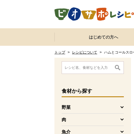
本文へジャンプする。
ページの先頭です。
ここからサイト内共通メニューです。
サイト内共通メニューをスキップする
はじめての方へ
サイト内共通メニューここまで。
ここから現在位置です。
現在位置ここまで
トップ
>
レシピについて
>
ハムとコールスロ
ここから消費材検索メニューです。
消費材検索メニューここまで。
ここから本文です。
食材
から探す
野菜
を開く
肉
を開く
魚介