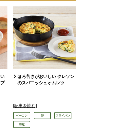
！い
ほろ苦さがおいしい クレソン
るプ
のスパニッシュオムレツ
[記事を読む]
ベーコン
卵
フライパン
時短