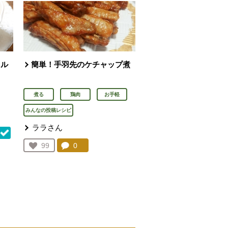
タル
簡単！手羽先のケチャップ煮
煮る
鶏肉
お手軽
みんなの投稿レシピ
ララさん
コメント：
0
件。コメントを見る。
お気に入り登録：
99
人が登録
を見る。