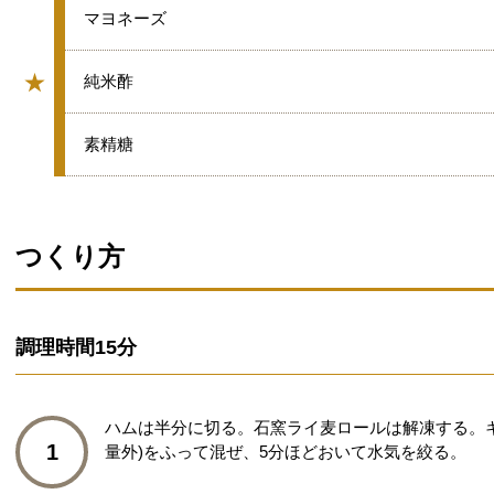
★
マヨネーズ
★
★
純米酢
グループ
★
素精糖
つくり方
調理時間
15分
ハムは半分に切る。石窯ライ麦ロールは解凍する。
1
量外)をふって混ぜ、5分ほどおいて水気を絞る。