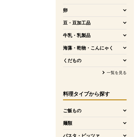
を開く
卵
を開く
豆・豆加工品
を開く
牛乳・乳製品
を開く
海藻・乾物・こんにゃく
を開く
くだもの
を開く
一覧を見る
料理タイプ
から探す
ご飯もの
を開く
麺類
を開く
パスタ・ピッツァ