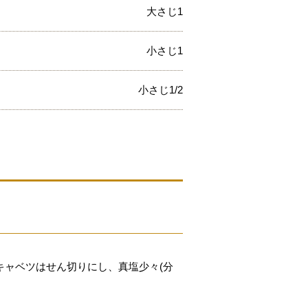
大さじ1
小さじ1
小さじ1/2
キャベツはせん切りにし、真塩少々(分