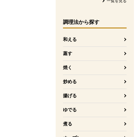
一覧を見る
調理法
から探す
和える
蒸す
焼く
炒める
揚げる
ゆでる
煮る