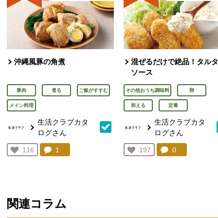
沖縄風豚の角煮
混ぜるだけで絶品！タル
ソース
豚肉
煮る
ご飯がすすむ
その他おうち調味料
卵
メイン料理
和える
定番
生活クラブカタ
生活クラブカタ
ログさん
ログさん
コメント：
1
件。コメントを見る。
コメント：
0
件。コメント
お気に入り登録：
116
お気に入り登録：
197
人が登録
人が登録
関連コラム