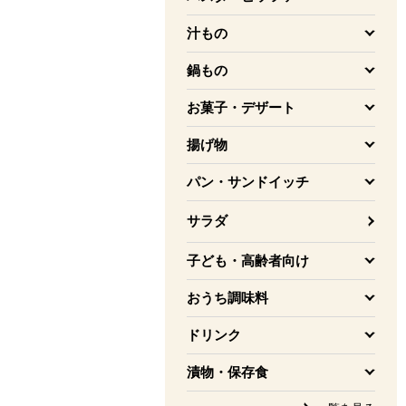
を開く
汁もの
を開く
鍋もの
を開く
お菓子・デザート
を開く
揚げ物
を開く
パン・サンドイッチ
を開く
サラダ
子ども・高齢者向け
を開く
おうち調味料
を開く
ドリンク
を開く
漬物・保存食
を開く