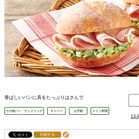
香ばしいパンに具をたっぷりはさんで
その他パン・サンドイッチ
キャベツ
お手軽
メイン料理
13
印刷する