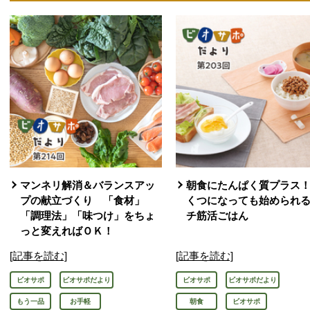
マンネリ解消＆バランスアッ
朝食にたんぱく質プラス
プの献立づくり 「食材」
くつになっても始められ
「調理法」「味つけ」をちょ
チ筋活ごはん
っと変えればＯＫ！
[記事を読む]
[記事を読む]
ビオサポ
ビオサポだより
ビオサポ
ビオサポだより
もう一品
お手軽
朝食
ビオサポ