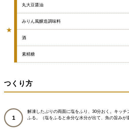
★
丸大豆醤油
★
みりん風醸造調味料
★
グループ
★
酒
★
素精糖
つくり方
解凍したぶりの両面に塩をふり、30分おく。キッチ
1
ふる。（塩をふると余分な水分が出て、魚の旨みが