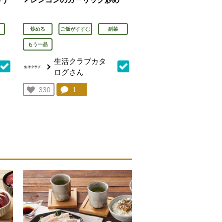
炒める
ご飯がすすむ
副菜
もう一品
生活クラブカタ
ログさん
を見る。
コメント：
1
件。コメントを見る。
お気に入り登録：
330
人が登録