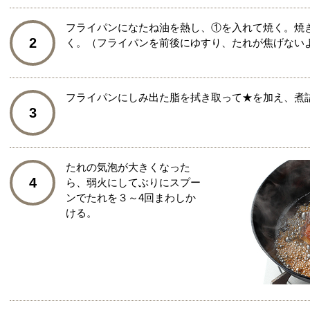
フライパンになたね油を熱し、①を入れて焼く。焼
2
く。（フライパンを前後にゆすり、たれが焦げない
フライパンにしみ出た脂を拭き取って★を加え、煮
3
たれの気泡が大きくなった
4
ら、弱火にしてぶりにスプー
ンでたれを３～4回まわしか
ける。