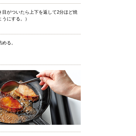
き目がついたら上下を返して2分ほど焼
ようにする。）
詰める。