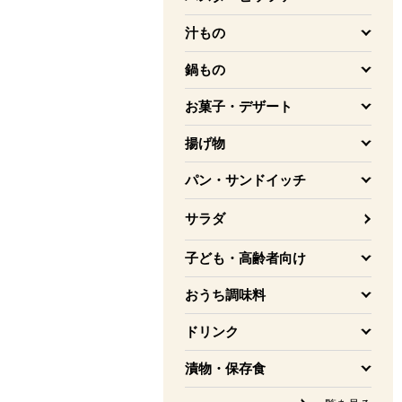
を開く
汁もの
を開く
鍋もの
を開く
お菓子・デザート
を開く
揚げ物
を開く
パン・サンドイッチ
を開く
サラダ
子ども・高齢者向け
を開く
おうち調味料
を開く
ドリンク
を開く
漬物・保存食
を開く