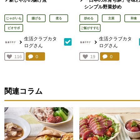
シンプル野菜炒め
じゃがいも
揚げる
煮る
炒める
主菜
和食
ビオサポ
ご飯がすすむ
生活クラブカタ
生活クラブカタ
ログさん
ログさん
コメント：
0
件。コメントを見る。
コメント：
0
件。コメント
お気に入り登録：
116
お気に入り登録：
19
人が登録
人が登録
関連コラム