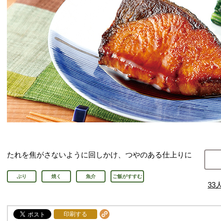
たれを焦がさないように回しかけ、つやのある仕上りに
ぶり
焼く
魚介
ご飯がすすむ
33
印刷する