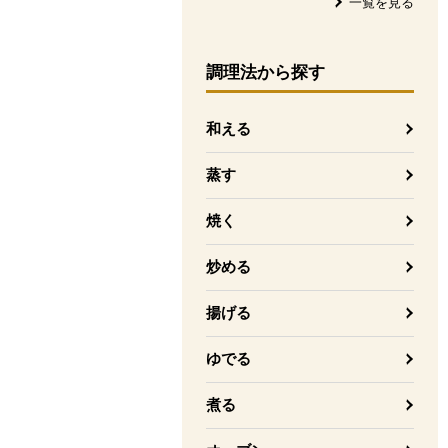
一覧を見る
調理法
から探す
和える
蒸す
焼く
炒める
揚げる
ゆでる
煮る