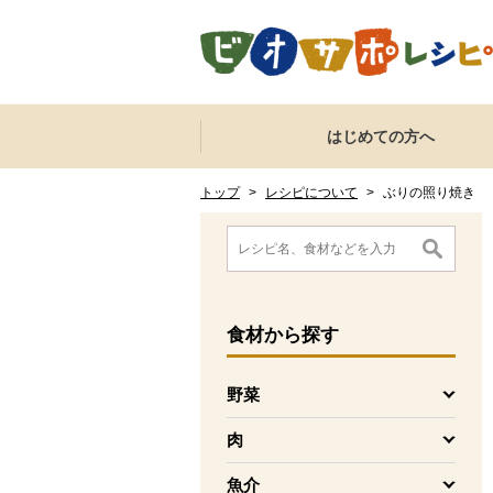
本文へジャンプする。
ページの先頭です。
ここからサイト内共通メニューです。
サイト内共通メニューをスキップする
はじめての方へ
サイト内共通メニューここまで。
ここから現在位置です。
現在位置ここまで
トップ
>
レシピについて
>
ぶりの照り焼き
ここから消費材検索メニューです。
消費材検索メニューここまで。
ここから本文です。
食材
から探す
野菜
を開く
肉
を開く
魚介