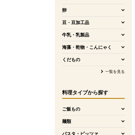
を開く
卵
を開く
豆・豆加工品
を開く
牛乳・乳製品
を開く
海藻・乾物・こんにゃく
を開く
くだもの
を開く
一覧を見る
料理タイプ
から探す
ご飯もの
を開く
麺類
を開く
パスタ・ピッツァ