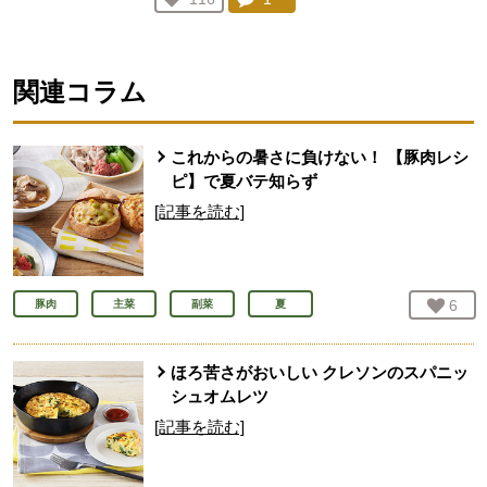
人が登録
関連コラム
これからの暑さに負けない！ 【豚肉レシ
ピ】で夏バテ知らず
[記事を読む]
お気
6
人
豚肉
主菜
副菜
夏
ほろ苦さがおいしい クレソンのスパニッ
シュオムレツ
[記事を読む]