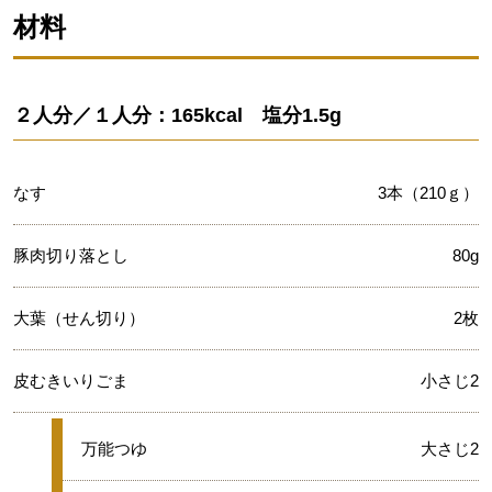
材料
２人分／１人分：165kcal 塩分1.5g
なす
3本（210ｇ）
豚肉切り落とし
80g
大葉（せん切り）
2枚
皮むきいりごま
小さじ2
★
万能つゆ
大さじ2