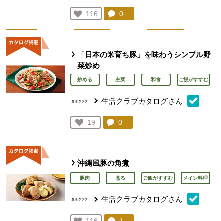
コメント：
0
件。コメントを見る。
お気に入り登録：
116
人が登録
「日本の米育ち豚」を味わうシンプル野
菜炒め
炒める
主菜
和食
ご飯がすすむ
生活クラブカタログさん
コメント：
0
件。コメントを見る。
お気に入り登録：
19
人が登録
沖縄風豚の角煮
豚肉
煮る
ご飯がすすむ
メイン料理
生活クラブカタログさん
コメント：
1
件。コメントを見る。
お気に入り登録：
116