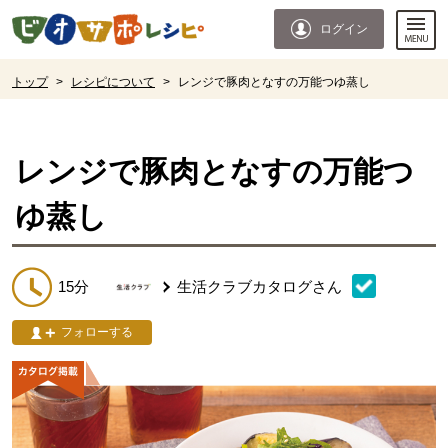
本文へジャンプする。
ページの先頭です。
ログイン
ここからサイト内共通メニューです。
サイト内共通メニューをスキップする
サイト内共通メニューここまで。
ここから現在位置です。
トップ
>
レシピについて
>
レンジで豚肉となすの万能つゆ蒸し
現在位置ここまで
レンジで豚肉となすの万能つ
ゆ蒸し
15分
生活クラブカタログ
さん
フォローする