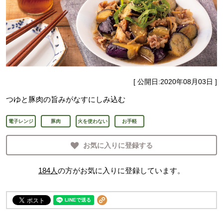
[ 公開日:
2020年08月03日
]
つゆと豚肉の旨みがなすにしみ込む
電子レンジ
豚肉
火を使わない
お手軽
お気に入りに登録する
184
人
の方がお気に入りに登録しています。