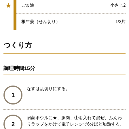
★
★
ごま油
小さじ2
グループ
★
根生姜（せん切り）
1/2片
つくり方
調理時間
15分
なすは乱切りにする。
1
耐熱ボウルに★、豚肉、①を入れて混ぜ、ふんわ
2
りラップをかけて電子レンジで6分ほど加熱する。