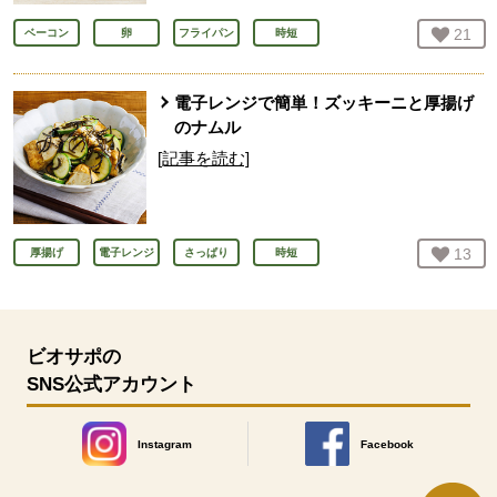
お気
21
人
ベーコン
卵
フライパン
時短
電子レンジで簡単！ズッキーニと厚揚げ
のナムル
[記事を読む]
お気
13
人
厚揚げ
電子レンジ
さっぱり
時短
ビオサポの
SNS公式アカウント
Instagram
Facebook
別のウィンドウで開きます。
別のウィンドウで開きます