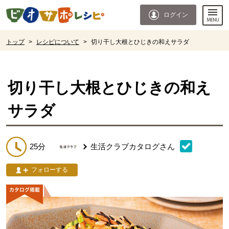
本文へジャンプする。
ページの先頭です。
ログイン
ここからサイト内共通メニューです。
サイト内共通メニューをスキップする
サイト内共通メニューここまで。
ここから現在位置です。
トップ
>
レシピについて
>
切り干し大根とひじきの和えサラダ
現在位置ここまで
切り干し大根とひじきの和え
サラダ
25分
生活クラブカタログ
さん
フォローする