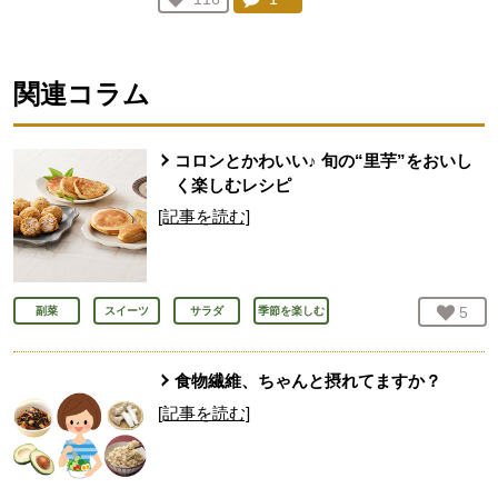
人が登録
関連コラム
コロンとかわいい♪ 旬の“里芋”をおいし
く楽しむレシピ
[記事を読む]
お気
5
人
副菜
スイーツ
サラダ
季節を楽しむ
食物繊維、ちゃんと摂れてますか？
[記事を読む]