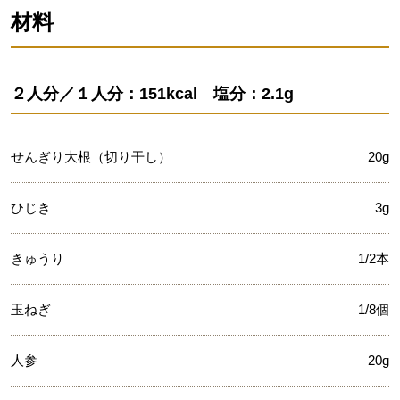
材料
２人分／１人分：151kcal 塩分：2.1g
せんぎり大根（切り干し）
20g
ひじき
3g
きゅうり
1/2本
玉ねぎ
1/8個
人参
20g