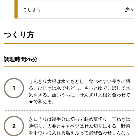
●
こしょう
少々
つくり方
調理時間
25分
せんぎり大根は水でもどし、食べやすい長さに切
1
る。ひじきは水でもどし、さっとゆでこぼして水
気をきる。熱いうちに、せんぎり大根と合わせて
★で和える。
きゅうりは縦半分に切って斜め薄切り、玉ねぎは
2
薄切り、人参とキャベツはせん切りにする。野菜
をボウルに入れ真塩をふって混ぜ合わせしんなり