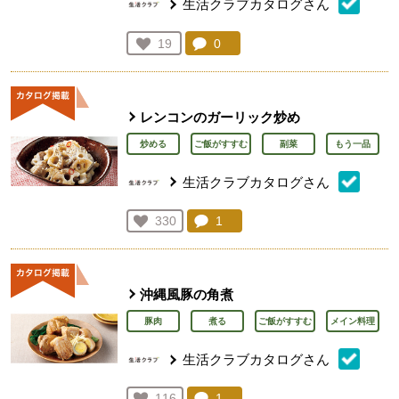
生活クラブカタログさん
コメント：
0
件。コメントを見る。
お気に入り登録：
19
人が登録
レンコンのガーリック炒め
炒める
ご飯がすすむ
副菜
もう一品
生活クラブカタログさん
コメント：
1
件。コメントを見る。
お気に入り登録：
330
人が登録
沖縄風豚の角煮
豚肉
煮る
ご飯がすすむ
メイン料理
生活クラブカタログさん
コメント：
1
件。コメントを見る。
お気に入り登録：
116