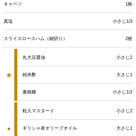
キャベツ
1枚
真塩
小さじ1/3
スライスロースハム（細切り）
2枚
★
丸大豆醤油
小さじ2
★
★
純米酢
大さじ1
グループ
★
素精糖
小さじ1/2
●
粒入マスタード
小さじ2
●
●
ギリシャ産オリーブオイル
大さじ1
グループ