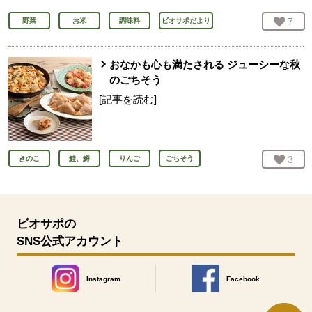
お気
7
人
野菜
お米
調味料
ビオサポだより
おなかも心も満たされる ジューシーな秋
のごちそう
[記事を読む]
お気
3
人
きのこ
鮭、鱒
りんご
ごちそう
ビオサポの
SNS公式アカウント
Instagram
Facebook
別のウィンドウで開きます。
別のウィンドウで開きます