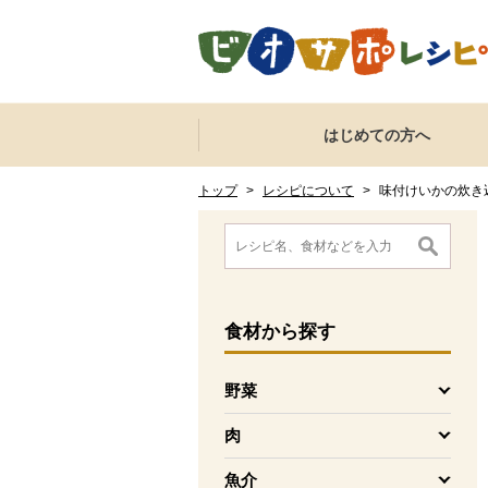
本文へジャンプする。
ページの先頭です。
ここからサイト内共通メニューです。
サイト内共通メニューをスキップする
はじめての方へ
サイト内共通メニューここまで。
ここから現在位置です。
現在位置ここまで
トップ
>
レシピについて
>
味付けいかの炊き
ここから消費材検索メニューです。
消費材検索メニューここまで。
ここから本文です。
食材
から探す
野菜
を開く
肉
を開く
魚介