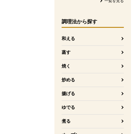
一覧を見る
調理法
から探す
和える
蒸す
焼く
炒める
揚げる
ゆでる
煮る