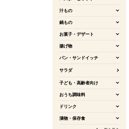
を開く
汁もの
を開く
鍋もの
を開く
お菓子・デザート
を開く
揚げ物
を開く
パン・サンドイッチ
を開く
サラダ
子ども・高齢者向け
を開く
おうち調味料
を開く
ドリンク
を開く
漬物・保存食
を開く