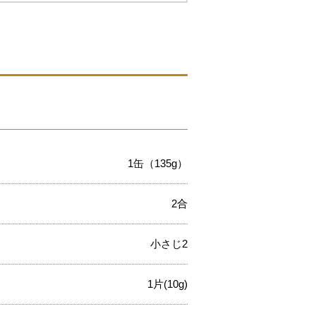
1缶（135g）
2合
小さじ2
1片(10g)