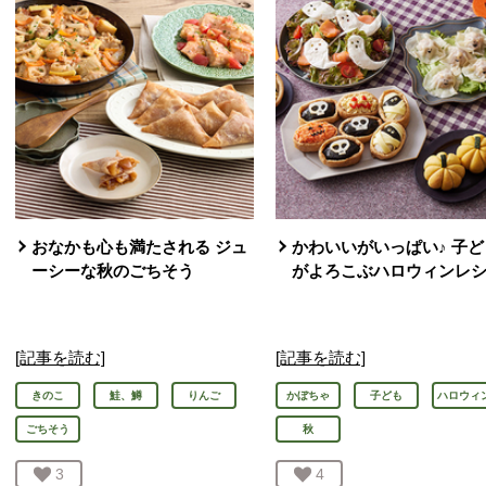
おなかも心も満たされる ジュ
かわいいがいっぱい♪ 子ど
ーシーな秋のごちそう
がよろこぶハロウィンレ
[記事を読む]
[記事を読む]
きのこ
鮭、鱒
りんご
かぼちゃ
子ども
ハロウィ
ごちそう
秋
お気に入り登録：
3
人が登録
お気に入り登録：
4
人が登録