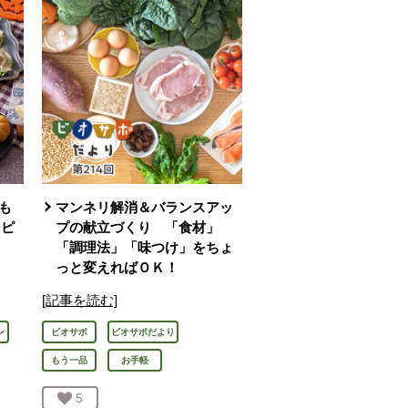
も
マンネリ解消＆バランスアッ
シピ
プの献立づくり 「食材」
「調理法」「味つけ」をちょ
っと変えればＯＫ！
[記事を読む]
ン
ビオサポ
ビオサポだより
もう一品
お手軽
お気に入り登録：
5
人が登録