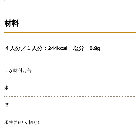
材料
４人分／１人分：344kcal 塩分：0.8g
いか味付け缶
米
酒
根生姜(せん切り)