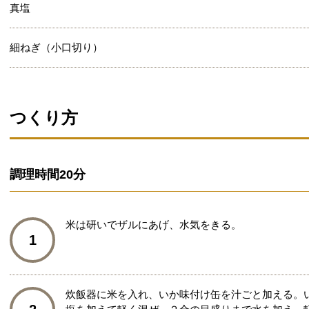
真塩
細ねぎ（小口切り）
つくり方
調理時間
20分
米は研いでザルにあげ、水気をきる。
1
炊飯器に米を入れ、いか味付け缶を汁ごと加える。