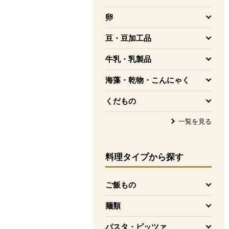
を開く
卵
を開く
豆・豆加工品
を開く
牛乳・乳製品
を開く
海藻・乾物・こんにゃく
を開く
くだもの
を開く
一覧を見る
料理タイプ
から探す
ご飯もの
を開く
麺類
を開く
パスタ・ピッツァ