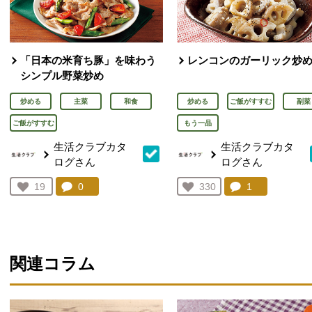
「日本の米育ち豚」を味わう
レンコンのガーリック炒
シンプル野菜炒め
炒める
主菜
和食
炒める
ご飯がすすむ
副菜
ご飯がすすむ
もう一品
生活クラブカタ
生活クラブカタ
ログさん
ログさん
コメント：
0
件。コメントを見る。
コメント：
1
件。コメント
お気に入り登録：
19
お気に入り登録：
330
人が登録
人が登録
関連コラム