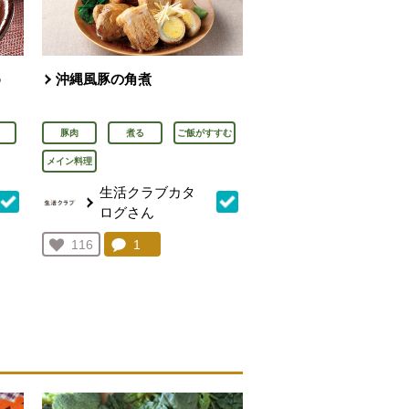
め
沖縄風豚の角煮
豚肉
煮る
ご飯がすすむ
メイン料理
生活クラブカタ
ログさん
を見る。
コメント：
1
件。コメントを見る。
お気に入り登録：
116
人が登録