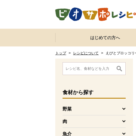
本文へジャンプする。
ページの先頭です。
ここからサイト内共通メニューです。
サイト内共通メニューをスキップする
はじめての方へ
サイト内共通メニューここまで。
ここから現在位置です。
現在位置ここまで
トップ
>
レシピについて
>
えびとブロッコリ
ここから消費材検索メニューです。
消費材検索メニューここまで。
ここから本文です。
食材
から探す
野菜
を開く
肉
を開く
魚介