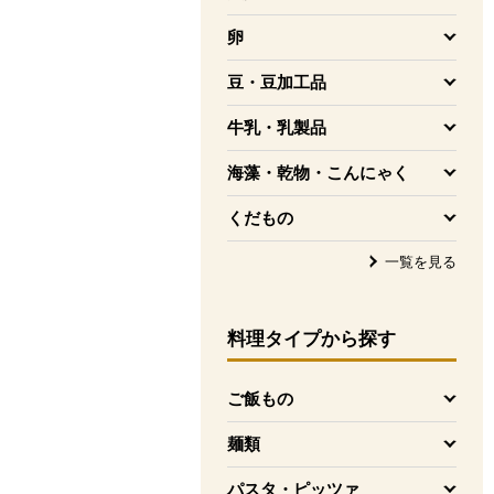
を開く
卵
を開く
豆・豆加工品
を開く
牛乳・乳製品
を開く
海藻・乾物・こんにゃく
を開く
くだもの
を開く
一覧を見る
料理タイプ
から探す
ご飯もの
を開く
麺類
を開く
パスタ・ピッツァ