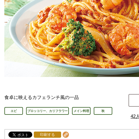
食卓に映えるカフェランチ風の一品
エビ
ブロッコリー、カリフラワー
メイン料理
秋
42
印刷する