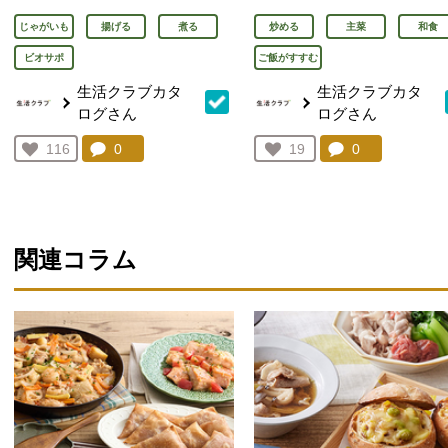
じゃがいも
揚げる
煮る
炒める
主菜
和食
ビオサポ
ご飯がすすむ
生活クラブカタ
生活クラブカタ
ログさん
ログさん
コメント：
0
件。コメントを見る。
コメント：
0
件。コメント
お気に入り登録：
116
お気に入り登録：
19
人が登録
人が登録
関連コラム