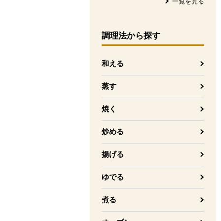
一覧を見る
調理法
から探す
和える
蒸す
焼く
炒める
揚げる
ゆでる
煮る