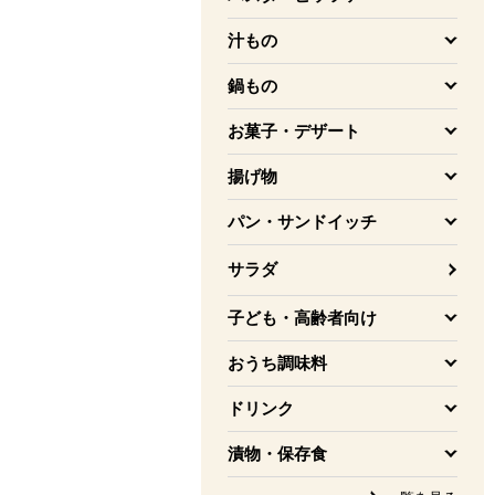
を開く
汁もの
を開く
鍋もの
を開く
お菓子・デザート
を開く
揚げ物
を開く
パン・サンドイッチ
を開く
サラダ
子ども・高齢者向け
を開く
おうち調味料
を開く
ドリンク
を開く
漬物・保存食
を開く