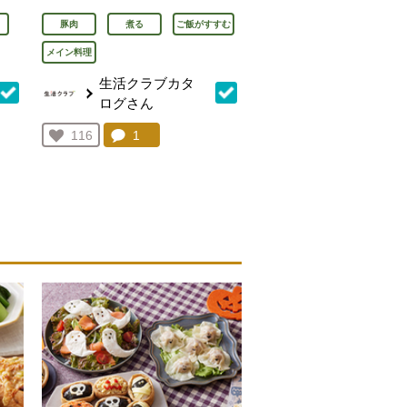
豚肉
煮る
ご飯がすすむ
メイン料理
生活クラブカタ
ログさん
を見る。
コメント：
1
件。コメントを見る。
お気に入り登録：
116
人が登録