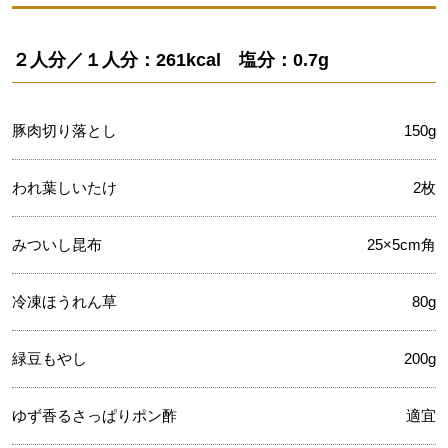
２人分／１人分：261kcal 塩分：0.7g
豚肉切り落とし
150g
われ葉しいたけ
2枚
みついし昆布
25×5cm角
冷凍ほうれん草
80g
緑豆もやし
200g
ゆず香るさっぱりポン酢
適宜