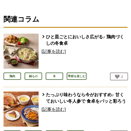
関連コラム
ひと皿ごとにおいしさ広がる♪ 鶏肉づく
しの冬食卓
[記事を読む]
お気
4
人
鶏肉
鍋もの
冬
季節を楽しむ
たっぷり味わうなら今がおすすめ♪ 甘く
ておいしい冬人参で 食卓をパッと彩ろう
[記事を読む]