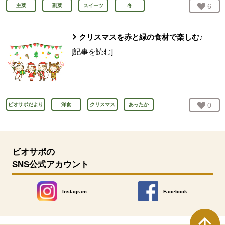
お気
6
人
主菜
副菜
スイーツ
冬
クリスマスを赤と緑の食材で楽しむ♪
[記事を読む]
お気
0
人
ビオサポだより
洋食
クリスマス
あったか
ビオサポの
SNS公式アカウント
Instagram
Facebook
別のウィンドウで開きます。
別のウィンドウで開きます