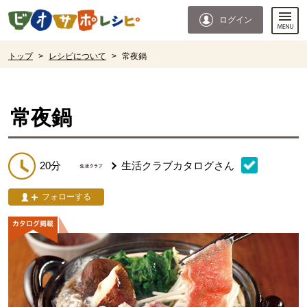
本文へジャンプする。
ページの先頭です。
ログイン
ここからサイト内共通メニューです。
サイト内共通メニューをスキップする
サイト内共通メニューここまで。
ここから現在位置です。
トップ
>
レシピについて
>
常夜鍋
現在位置ここまで
常夜鍋
20分
生活クラブカタログ
さん
フォローする