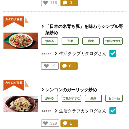
コメント：
0
件。コメントを見る。
お気に入り登録：
116
人が登録
「日本の米育ち豚」を味わうシンプル野
菜炒め
炒める
主菜
和食
ご飯がすすむ
生活クラブカタログさん
コメント：
0
件。コメントを見る。
お気に入り登録：
19
人が登録
レンコンのガーリック炒め
炒める
ご飯がすすむ
副菜
もう一品
生活クラブカタログさん
コメント：
1
件。コメントを見る。
お気に入り登録：
329
人が登録