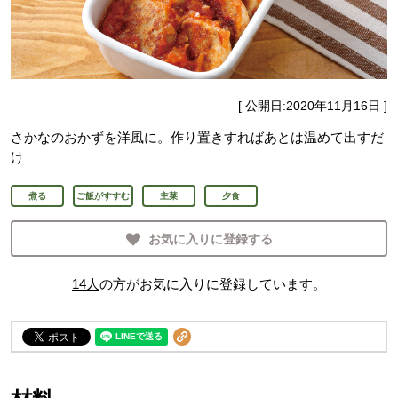
[ 公開日:
2020年11月16日
]
さかなのおかずを洋風に。作り置きすればあとは温めて出すだ
け
煮る
ご飯がすすむ
主菜
夕食
お気に入りに登録する
14
人
の方がお気に入りに登録しています。