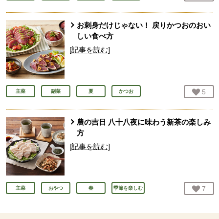
お刺身だけじゃない！ 戻りかつおのおい
しい食べ方
[記事を読む]
お気
5
人
主菜
副菜
夏
かつお
農の吉日 八十八夜に味わう新茶の楽しみ
方
[記事を読む]
お気
7
人
主菜
おやつ
春
季節を楽しむ