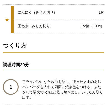
★
にんにく（みじん切り）
1片
★
グループ
★
玉ねぎ（みじん切り）
1/2個（100g）
つくり方
調理時間
20分
フライパンになたね油を熱し、凍ったままのあじ
1
ハンバーグを入れて両面に焼き色をつける。ふた
をして弱火で5分ほど蒸し焼きにし、いったん取り
出す。