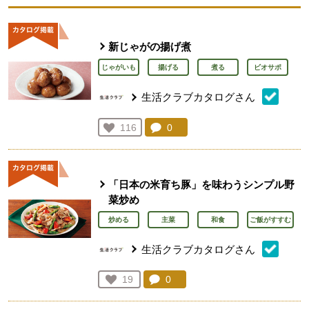
新じゃがの揚げ煮
じゃがいも
揚げる
煮る
ビオサポ
生活クラブカタログさん
コメント：
0
件。コメントを見る。
お気に入り登録：
116
人が登録
「日本の米育ち豚」を味わうシンプル野
菜炒め
炒める
主菜
和食
ご飯がすすむ
生活クラブカタログさん
コメント：
0
件。コメントを見る。
お気に入り登録：
19
人が登録