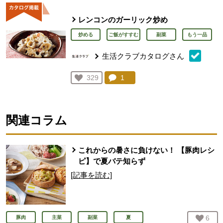
レンコンのガーリック炒め
炒める
ご飯がすすむ
副菜
もう一品
生活クラブカタログさん
コメント：
1
件。コメントを見る。
お気に入り登録：
329
人が登録
関連コラム
これからの暑さに負けない！ 【豚肉レシ
ピ】で夏バテ知らず
[記事を読む]
お気
6
人
豚肉
主菜
副菜
夏