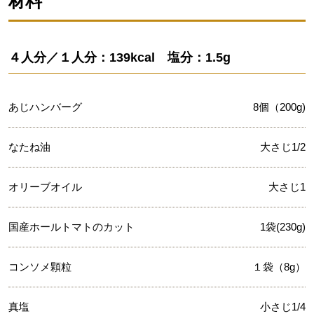
材料
４人分／１人分：139kcal 塩分：1.5g
あじハンバーグ
8個（200g)
なたね油
大さじ1/2
オリーブオイル
大さじ1
国産ホールトマトのカット
1袋(230g)
コンソメ顆粒
１袋（8g）
真塩
小さじ1/4