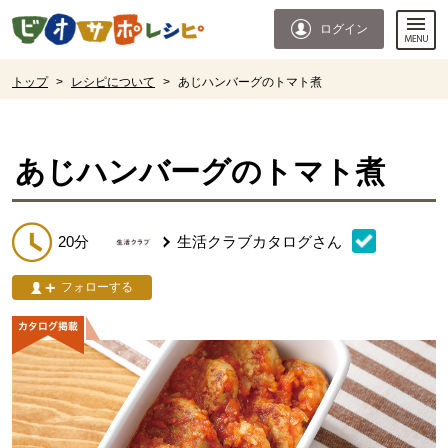
本文へジャンプする。
ページの先頭です。
ログイン
ここからサイト内共通メニューです。
サイト内共通メニューをスキップする
サイト内共通メニューここまで。
ここから現在位置です。
トップ
>
レシピについて
>
あじハンバーグのトマト煮
現在位置ここまで
あじハンバーグのトマト煮
20分
生活クラブカタログ
さん
フォローする