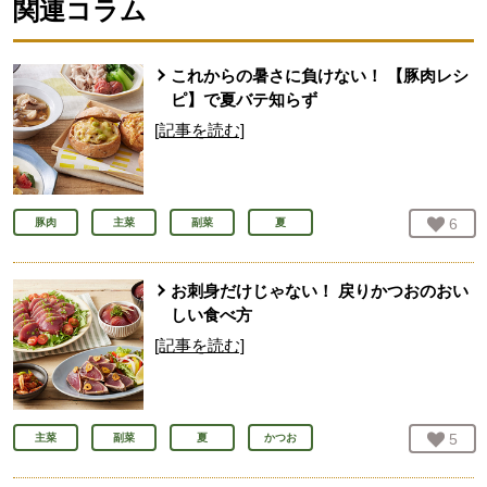
関連コラム
これからの暑さに負けない！ 【豚肉レシ
ピ】で夏バテ知らず
[記事を読む]
お気
6
人
豚肉
主菜
副菜
夏
お刺身だけじゃない！ 戻りかつおのおい
しい食べ方
[記事を読む]
お気
5
人
主菜
副菜
夏
かつお