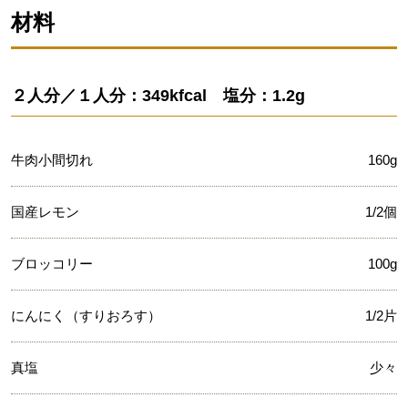
材料
２人分／１人分：349kfcal 塩分：1.2g
牛肉小間切れ
160g
国産レモン
1/2個
ブロッコリー
100g
にんにく（すりおろす）
1/2片
真塩
少々