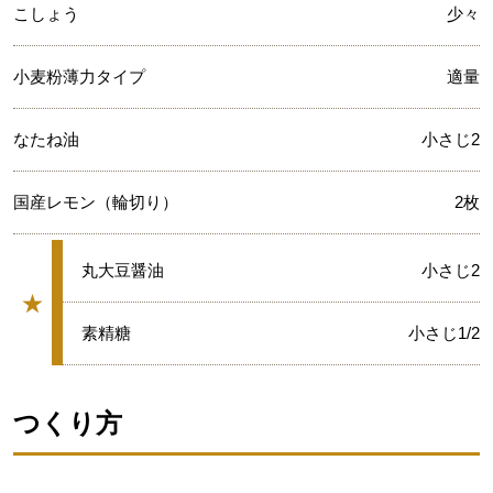
こしょう
少々
小麦粉薄力タイプ
適量
なたね油
小さじ2
国産レモン（輪切り）
2枚
★
丸大豆醤油
小さじ2
★
グループ
★
素精糖
小さじ1/2
つくり方