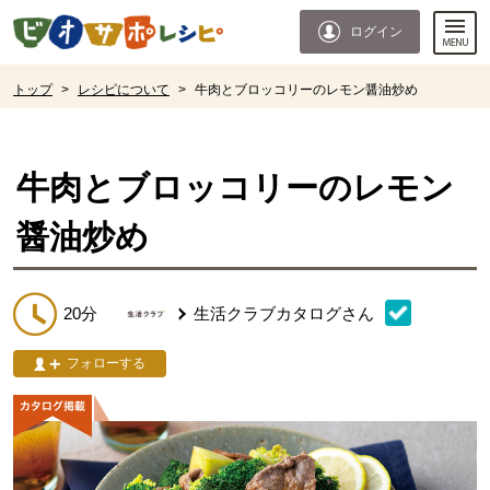
本文へジャンプする。
ページの先頭です。
ログイン
ここからサイト内共通メニューです。
サイト内共通メニューをスキップする
サイト内共通メニューここまで。
ここから現在位置です。
トップ
>
レシピについて
>
牛肉とブロッコリーのレモン醤油炒め
現在位置ここまで
牛肉とブロッコリーのレモン
醤油炒め
20分
生活クラブカタログ
さん
フォローする