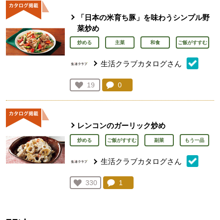
「日本の米育ち豚」を味わうシンプル野
菜炒め
炒める
主菜
和食
ご飯がすすむ
生活クラブカタログさん
コメント：
0
件。コメントを見る。
お気に入り登録：
19
人が登録
レンコンのガーリック炒め
炒める
ご飯がすすむ
副菜
もう一品
生活クラブカタログさん
コメント：
1
件。コメントを見る。
お気に入り登録：
330
人が登録