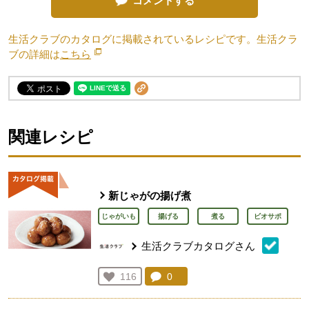
コメントする
生活クラブのカタログに掲載されているレシピです。生活クラ
ブの詳細は
こちら
別のウィンドウで開きます。
関連レシピ
新じゃがの揚げ煮
じゃがいも
揚げる
煮る
ビオサポ
生活クラブカタログさん
コメント：
0
件。コメントを見る。
お気に入り登録：
116
人が登録