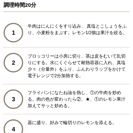
調理時間
20分
牛肉はにんにくをすり込み、 真塩とこしょうをふ
1
り、小麦粉をまぶす。レモン1/2個は果汁を絞る。
ブロッコリーは小房に切り、茎は皮をむいて乱切
2
りにする。水にくぐらせて耐熱容器に入れ、真塩
少々（分量外）をふり、ふんわりラップをかけて
電子レンジで2分加熱する。
フライパンになたね油を熱し、①の牛肉を炒め
3
る。肉の色が変わったら②、★、①のレモン果汁
加えてサッと炒める。
器に盛り、好みで輪切りのレモンを添える。
4