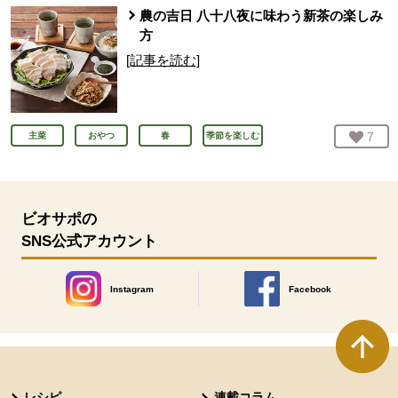
農の吉日 八十八夜に味わう新茶の楽しみ
方
[記事を読む]
お気
7
人
主菜
おやつ
春
季節を楽しむ
ビオサポの
SNS公式アカウント
Instagram
Facebook
別のウィンドウで開きます。
別のウィンドウで開きます
本文ここまで。
ここから共通フッターメニューです。
レシピ
連載コラム