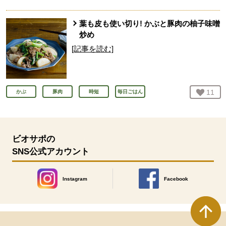
葉も皮も使い切り! かぶと豚肉の柚子味噌
炒め
[記事を読む]
お気
11
人
かぶ
豚肉
時短
毎日ごはん
ビオサポの
SNS公式アカウント
Instagram
Facebook
別のウィンドウで開きます。
別のウィンドウで開きます
本文ここまで。
ここから共通フッターメニューです。