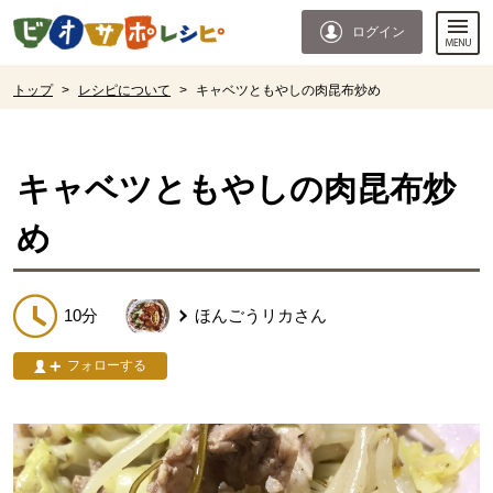
本文へジャンプする。
ページの先頭です。
ログイン
ここからサイト内共通メニューです。
サイト内共通メニューをスキップする
サイト内共通メニューここまで。
ここから現在位置です。
トップ
>
レシピについて
>
キャベツともやしの肉昆布炒め
現在位置ここまで
キャベツともやしの肉昆布炒
め
10分
ほんごうリカ
さん
フォローする