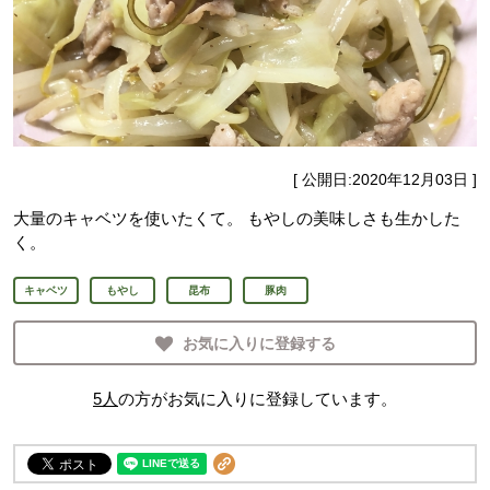
[ 公開日:
2020年12月03日
]
大量のキャベツを使いたくて。 もやしの美味しさも生かした
く。
キャベツ
もやし
昆布
豚肉
お気に入りに登録する
5
人
の方がお気に入りに登録しています。