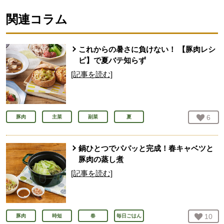
関連コラム
これからの暑さに負けない！ 【豚肉レシ
ピ】で夏バテ知らず
[記事を読む]
お気
6
人
豚肉
主菜
副菜
夏
鍋ひとつでパパッと完成！春キャベツと
豚肉の蒸し煮
[記事を読む]
お気
10
人
豚肉
時短
春
毎日ごはん