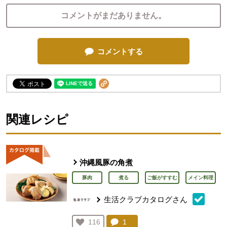
コメントがまだありません。
コメントする
関連レシピ
沖縄風豚の角煮
豚肉
煮る
ご飯がすすむ
メイン料理
生活クラブカタログさん
コメント：
1
件。コメントを見る。
お気に入り登録：
116