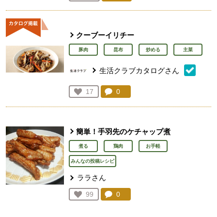
人が登録
クーブーイリチー
豚肉
昆布
炒める
主菜
生活クラブカタログさん
コメント：
0
件。コメントを見る。
お気に入り登録：
17
人が登録
簡単！手羽先のケチャップ煮
煮る
鶏肉
お手軽
みんなの投稿レシピ
ララさん
コメント：
0
件。コメントを見る。
お気に入り登録：
99
人が登録