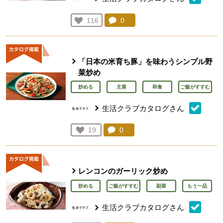
コメント：
0
件。コメントを見る。
お気に入り登録：
116
人が登録
「日本の米育ち豚」を味わうシンプル野
菜炒め
炒める
主菜
和食
ご飯がすすむ
生活クラブカタログさん
コメント：
0
件。コメントを見る。
お気に入り登録：
19
人が登録
レンコンのガーリック炒め
炒める
ご飯がすすむ
副菜
もう一品
生活クラブカタログさん