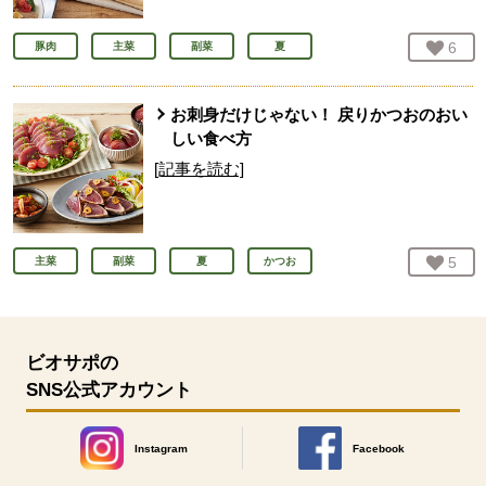
お気
6
人
豚肉
主菜
副菜
夏
お刺身だけじゃない！ 戻りかつおのおい
しい食べ方
[記事を読む]
お気
5
人
主菜
副菜
夏
かつお
ビオサポの
SNS公式アカウント
Instagram
Facebook
別のウィンドウで開きます。
別のウィンドウで開きます