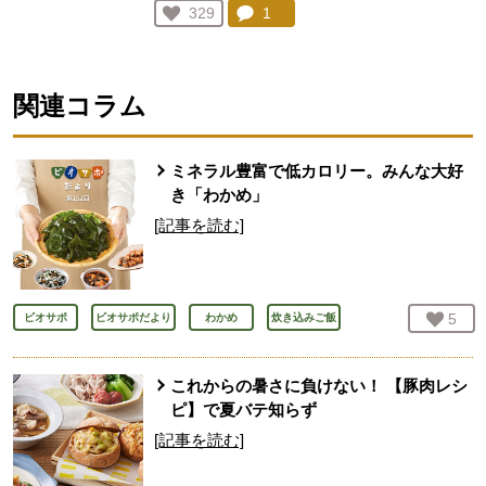
コメント：
1
件。コメントを見る。
お気に入り登録：
329
人が登録
関連コラム
ミネラル豊富で低カロリー。みんな大好
き「わかめ」
[記事を読む]
お気
5
人
ビオサポ
ビオサポだより
わかめ
炊き込みご飯
これからの暑さに負けない！ 【豚肉レシ
ピ】で夏バテ知らず
[記事を読む]