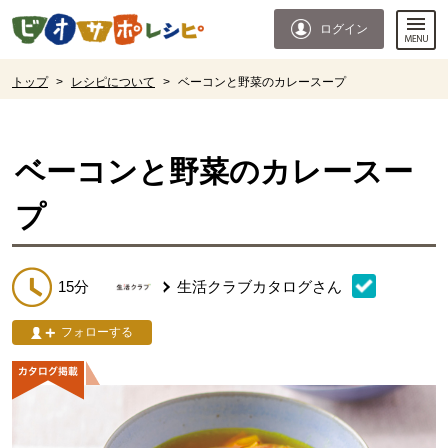
本文へジャンプする。
ページの先頭です。
ログイン
ここからサイト内共通メニューです。
サイト内共通メニューをスキップする
サイト内共通メニューここまで。
ここから現在位置です。
トップ
>
レシピについて
>
ベーコンと野菜のカレースープ
現在位置ここまで
ベーコンと野菜のカレースー
プ
15分
生活クラブカタログ
さん
フォローする