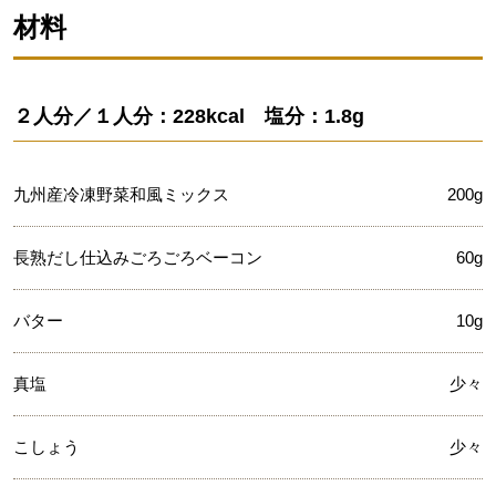
材料
２人分／１人分：228kcal 塩分：1.8g
九州産冷凍野菜和風ミックス
200g
長熟だし仕込みごろごろベーコン
60g
バター
10g
真塩
少々
こしょう
少々