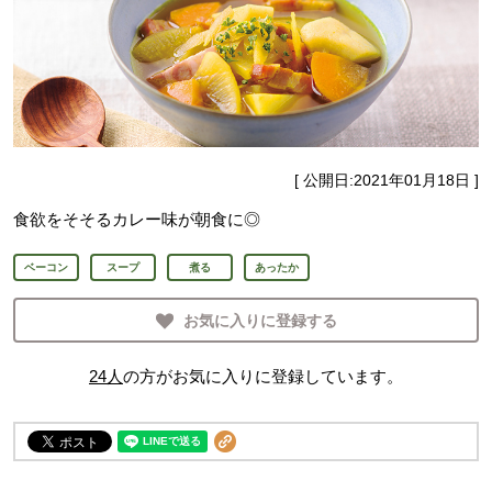
[ 公開日:
2021年01月18日
]
食欲をそそるカレー味が朝食に◎
ベーコン
スープ
煮る
あったか
お気に入りに登録する
24
人
の方がお気に入りに登録しています。