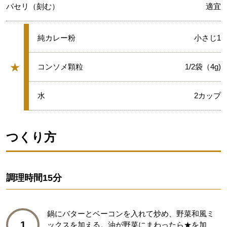
パセリ（刻む）
適宜
★
純カレー粉
小さじ1
★
★
コンソメ顆粒
1/2袋（4g)
グループ
★
水
2カップ
つくり方
調理時間
15分
鍋にバターとベーコンを入れて炒め、野菜和風ミ
1
ックスを加える。油が野菜にまわったら★を加