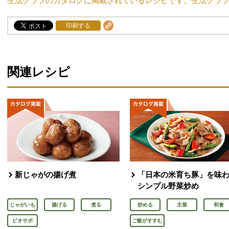
生活クラブのカタログに掲載されているレシピです。生活クラ
印刷する
関連レシピ
新じゃがの揚げ煮
「日本の米育ち豚」を味
シンプル野菜炒め
じゃがいも
揚げる
煮る
炒める
主菜
和食
ビオサポ
ご飯がすすむ