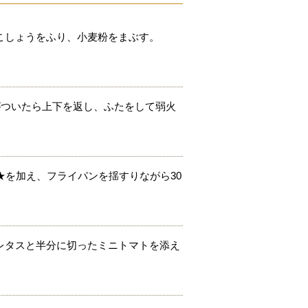
こしょうをふり、小麦粉をまぶす。
がついたら上下を返し、ふたをして弱火
★を加え、フライパンを揺すりながら30
レタスと半分に切ったミニトマトを添え