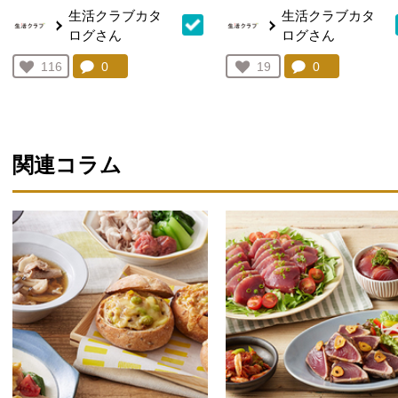
生活クラブカタ
生活クラブカタ
ログさん
ログさん
コメント：
0
件。コメントを見る。
コメント：
0
件。コメント
お気に入り登録：
116
お気に入り登録：
19
人が登録
人が登録
関連コラム