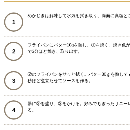
めかじきは解凍して水気を拭き取り、両面に真塩と
1
フライパンにバター10gを熱し、①を焼く。焼き色
2
で3分ほど焼き、取り出す。
②のフライパンをサッと拭く。バター30ｇを熱して
3
秒ほど煮立たせてソースを作る。
器に②を盛り、③をかける。好みでちぎったサニー
4
る。