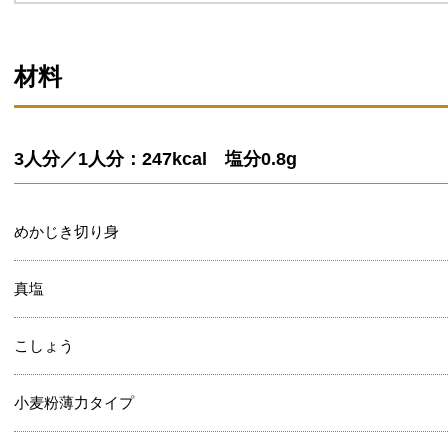
材料
3人分／1人分：247kcal 塩分0.8g
めかじき切り身
真塩
こしょう
小麦粉薄力タイプ