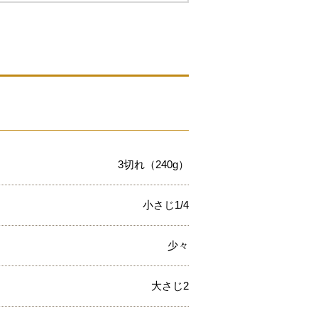
3切れ（240g）
小さじ1/4
少々
大さじ2