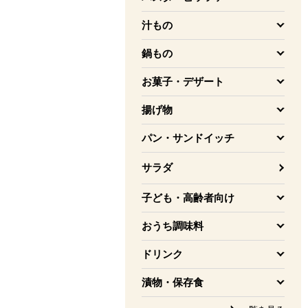
を開く
汁もの
を開く
鍋もの
を開く
お菓子・デザート
を開く
揚げ物
を開く
パン・サンドイッチ
を開く
サラダ
子ども・高齢者向け
を開く
おうち調味料
を開く
ドリンク
を開く
漬物・保存食
を開く