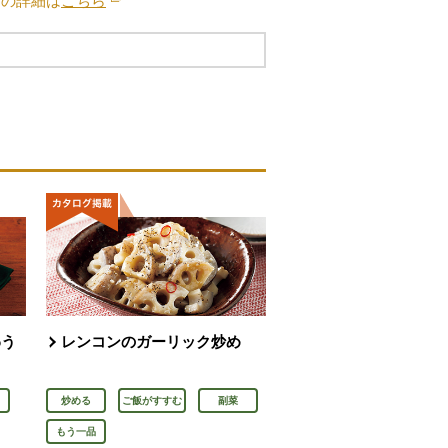
ブの詳細は
こちら
別のウィンドウで開きます。
わう
レンコンのガーリック炒め
炒める
ご飯がすすむ
副菜
もう一品