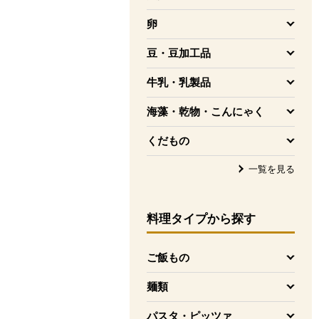
を開く
卵
を開く
豆・豆加工品
を開く
牛乳・乳製品
を開く
海藻・乾物・こんにゃく
を開く
くだもの
を開く
一覧を見る
料理タイプ
から探す
ご飯もの
を開く
麺類
を開く
パスタ・ピッツァ