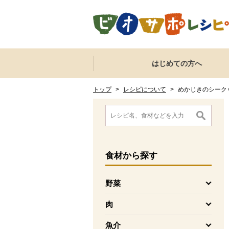
本文へジャンプする。
ページの先頭です。
ここからサイト内共通メニューです。
サイト内共通メニューをスキップする
はじめての方へ
サイト内共通メニューここまで。
ここから現在位置です。
現在位置ここまで
トップ
>
レシピについて
>
めかじきのシーク
ここから消費材検索メニューです。
消費材検索メニューここまで。
ここから本文です。
食材
から探す
野菜
を開く
肉
を開く
魚介