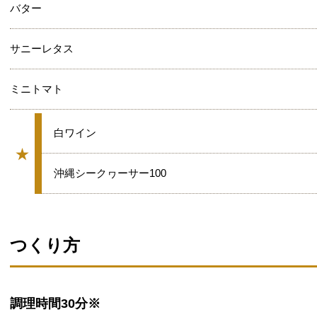
バター
サニーレタス
ミニトマト
★
白ワイン
★
グループ
★
沖縄シークヮーサー100
つくり方
調理時間
30分※