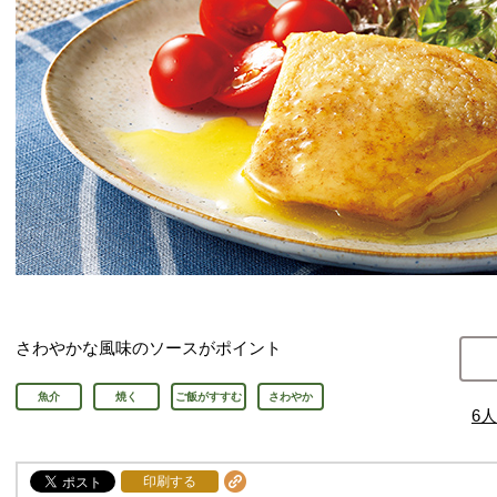
さわやかな風味のソースがポイント
魚介
焼く
ご飯がすすむ
さわやか
6
人
印刷する