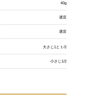
40g
適宜
適宜
大さじ1と１/2
小さじ1/2