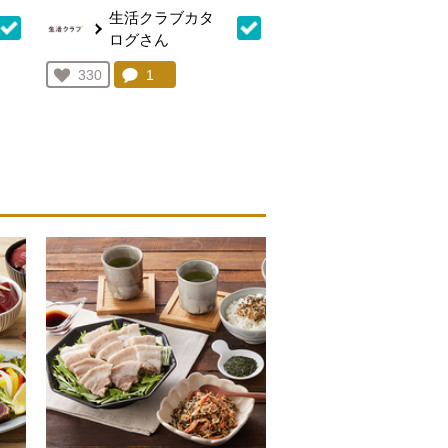
生活クラブカタ
ログさん
を見る。
コメント：
1
件。コメントを見る。
お気に入り登録：
330
人が登録