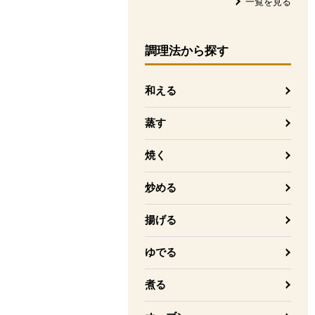
一覧を見る
調理法
から探す
和える
蒸す
焼く
炒める
揚げる
ゆでる
煮る