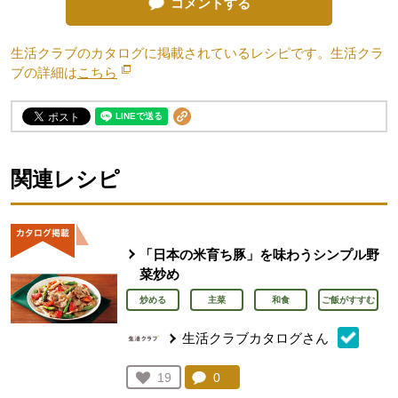
コメントする
生活クラブのカタログに掲載されているレシピです。生活クラ
ブの詳細は
こちら
別のウィンドウで開きます。
関連レシピ
「日本の米育ち豚」を味わうシンプル野
菜炒め
炒める
主菜
和食
ご飯がすすむ
生活クラブカタログさん
コメント：
0
件。コメントを見る。
お気に入り登録：
19
人が登録