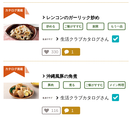
レンコンのガーリック炒め
炒める
ご飯がすすむ
副菜
もう一品
生活クラブカタログさん
コメント：
1
件。コメントを見る。
お気に入り登録：
330
人が登録
沖縄風豚の角煮
豚肉
煮る
ご飯がすすむ
メイン料理
生活クラブカタログさん
コメント：
1
件。コメントを見る。
お気に入り登録：
116
人が登録