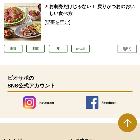
お刺身だけじゃない！ 戻りかつおのおい
しい食べ方
[記事を読む]
お気
5
人
主菜
副菜
夏
かつお
ビオサポの
SNS公式アカウント
Instagram
Facebook
別のウィンドウで開きます。
別のウィンドウで開きます
本文ここまで。
ここから共通フッターメニューです。