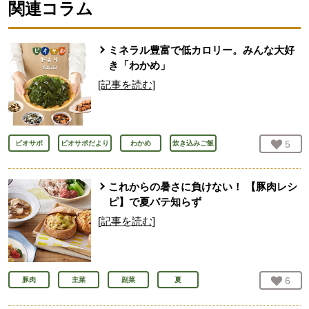
関連コラム
ミネラル豊富で低カロリー。みんな大好
き「わかめ」
[記事を読む]
お気
5
人
ビオサポ
ビオサポだより
わかめ
炊き込みご飯
これからの暑さに負けない！ 【豚肉レシ
ピ】で夏バテ知らず
[記事を読む]
お気
6
人
豚肉
主菜
副菜
夏