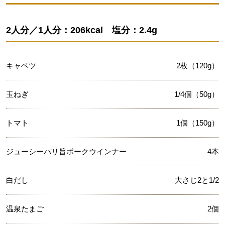
2人分／1人分：206kcal 塩分：2.4g
キャベツ
2枚（120g）
玉ねぎ
1/4個（50g）
トマト
1個（150g）
ジューシーパリ旨ポークウインナー
4本
白だし
大さじ2と1/2
温泉たまご
2個