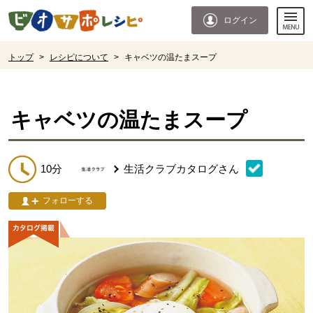
本文へジャンプする。
ページの先頭です。
ログイン
ここからサイト内共通メニューです。
サイト内共通メニューをスキップする
サイト内共通メニューここまで。
ここから現在位置です。
トップ
>
レシピについて
>
キャベツの温たまスープ
現在位置ここまで
キャベツの温たまスープ
10分
生活クラブカタログ
さん
フォローする