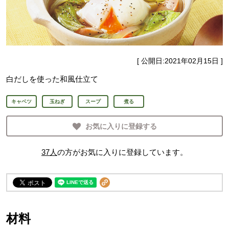
[ 公開日:
2021年02月15日
]
白だしを使った和風仕立て
キャベツ
玉ねぎ
スープ
煮る
お気に入りに登録する
37
人
の方がお気に入りに登録しています。
材料