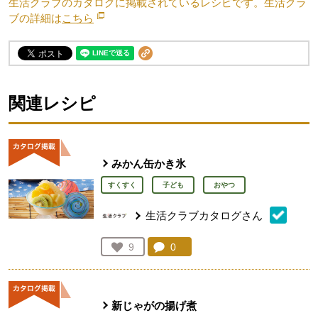
生活クラブのカタログに掲載されているレシピです。生活クラ
ブの詳細は
こちら
別のウィンドウで開きます。
関連レシピ
みかん缶かき氷
すくすく
子ども
おやつ
生活クラブカタログさん
コメント：
0
件。コメントを見る。
お気に入り登録：
9
人が登録
新じゃがの揚げ煮