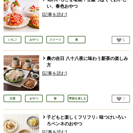
い、春色おやつ
[記事を読む]
お気
5
人
いちご
おやつ
スイーツ
春
農の吉日 八十八夜に味わう新茶の楽しみ
方
[記事を読む]
お気
7
人
主菜
おやつ
春
季節を楽しむ
子どもと楽しくフリフリ♪ 味つけいろい
ろペンネのおやつ
[記事を読む]