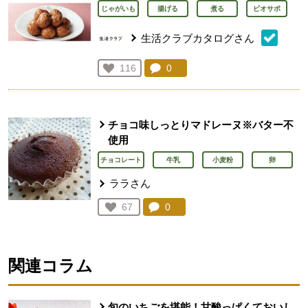
じゃがいも
揚げる
煮る
ビオサポ
生活クラブカタログさん
コメント：
0
件。コメントを見る。
お気に入り登録：
116
人が登録
チョコ味しっとりマドレーヌ※バター不
使用
チョコレート
牛乳
小麦粉
卵
ララさん
コメント：
0
件。コメントを見る。
お気に入り登録：
67
人が登録
関連コラム
旬のいちごを堪能！甘酸っぱくておいし