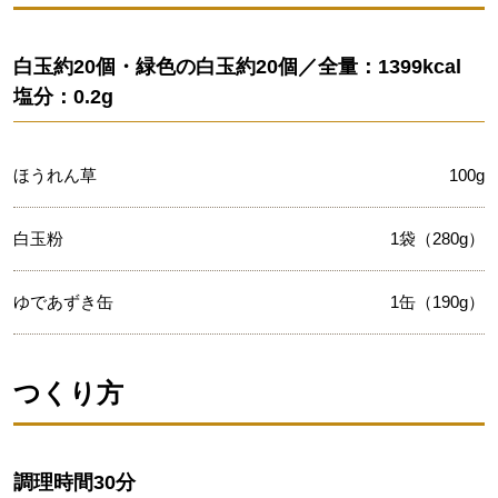
白玉約20個・緑色の白玉約20個／全量：1399kcal
塩分：0.2g
ほうれん草
100g
白玉粉
1袋（280g）
ゆであずき缶
1缶（190g）
つくり方
調理時間
30分