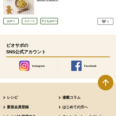
お気
6
人
おやつ
スイーツ
子どもおやつ
ビオサポの
SNS公式アカウント
Instagram
Facebook
別のウィンドウで開きます。
別のウィンドウで開きます
本文ここまで。
ここから共通フッターメニューです。
レシピ
連載コラム
新規会員登録
はじめての方へ