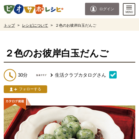
本文へジャンプする。
ページの先頭です。
ログイン
ここからサイト内共通メニューです。
サイト内共通メニューをスキップする
サイト内共通メニューここまで。
ここから現在位置です。
トップ
>
レシピについて
>
２色のお彼岸白玉だんご
現在位置ここまで
２色のお彼岸白玉だんご
30分
生活クラブカタログ
さん
フォローする