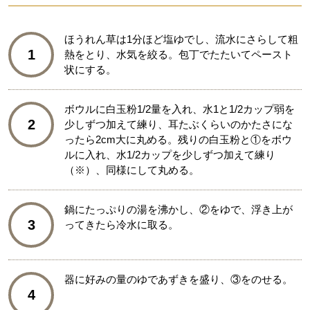
ほうれん草は1分ほど塩ゆでし、流水にさらして粗
1
熱をとり、水気を絞る。包丁でたたいてペースト
状にする。
ボウルに白玉粉1/2量を入れ、水1と1/2カップ弱を
2
少しずつ加えて練り、耳たぶくらいのかたさにな
ったら2cm大に丸める。残りの白玉粉と①をボウ
ルに入れ、水1/2カップを少しずつ加えて練り
（※）、同様にして丸める。
鍋にたっぷりの湯を沸かし、②をゆで、浮き上が
3
ってきたら冷水に取る。
器に好みの量のゆであずきを盛り、③をのせる。
4