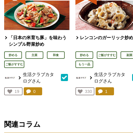
「日本の米育ち豚」を味わう
レンコンのガーリック炒
シンプル野菜炒め
炒める
主菜
和食
炒める
ご飯がすすむ
副菜
ご飯がすすむ
もう一品
生活クラブカタ
生活クラブカタ
ログさん
ログさん
コメント：
0
件。コメントを見る。
コメント：
1
件。コメント
お気に入り登録：
19
お気に入り登録：
330
人が登録
人が登録
関連コラム