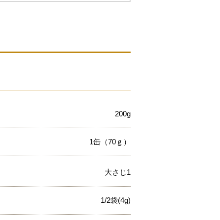
200g
1缶（70ｇ）
大さじ1
1/2袋(4g)