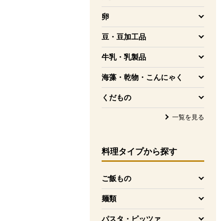
を開く
卵
を開く
豆・豆加工品
を開く
牛乳・乳製品
を開く
海藻・乾物・こんにゃく
を開く
くだもの
を開く
一覧を見る
料理タイプ
から探す
ご飯もの
を開く
麺類
を開く
パスタ・ピッツァ