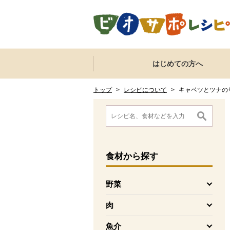
本文へジャンプする。
ページの先頭です。
ここからサイト内共通メニューです。
サイト内共通メニューをスキップする
はじめての方へ
サイト内共通メニューここまで。
ここから現在位置です。
現在位置ここまで
トップ
>
レシピについて
>
キャベツとツナの
ここから消費材検索メニューです。
消費材検索メニューここまで。
ここから本文です。
食材
から探す
野菜
を開く
肉
を開く
魚介