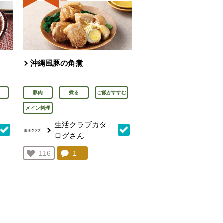
め
沖縄風豚の角煮
豚肉
煮る
ご飯がすすむ
メイン料理
生活クラブカタ
ログさん
を見る。
コメント：
1
件。コメントを見る。
お気に入り登録：
116
人が登録