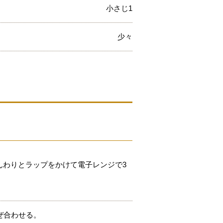
小さじ1
少々
んわりとラップをかけて電子レンジで3
ぜ合わせる。