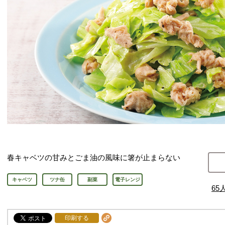
春キャベツの甘みとごま油の風味に箸が止まらない
キャベツ
ツナ缶
副菜
電子レンジ
65
印刷する