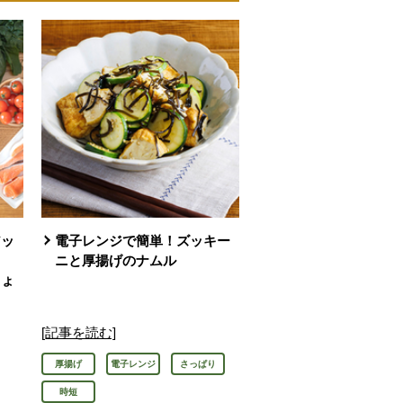
アッ
電子レンジで簡単！ズッキー
」
ニと厚揚げのナムル
ちょ
[記事を読む]
厚揚げ
電子レンジ
さっぱり
時短