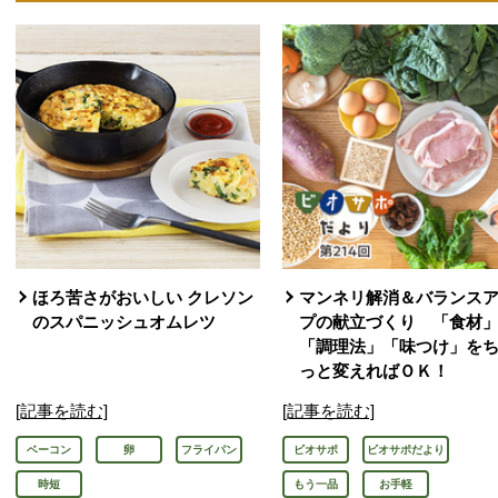
ほろ苦さがおいしい クレソン
マンネリ解消＆バランス
のスパニッシュオムレツ
プの献立づくり 「食材
「調理法」「味つけ」を
っと変えればＯＫ！
[記事を読む]
[記事を読む]
ベーコン
卵
フライパン
ビオサポ
ビオサポだより
時短
もう一品
お手軽