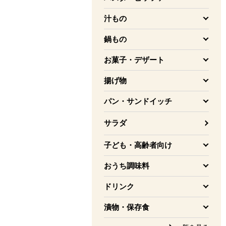
を開く
汁もの
を開く
鍋もの
を開く
お菓子・デザート
を開く
揚げ物
を開く
パン・サンドイッチ
を開く
サラダ
子ども・高齢者向け
を開く
おうち調味料
を開く
ドリンク
を開く
漬物・保存食
を開く