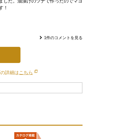
ました。油漬けのツナで作ったのでマヨ
す！
1
件のコメントを見る
ブの詳細は
こちら
別のウィンドウで開きます。