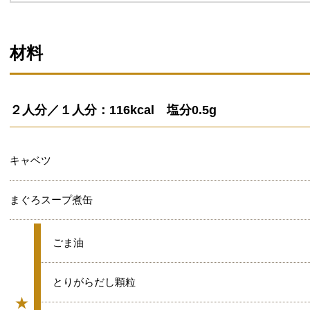
材料
２人分／１人分：116kcal 塩分0.5g
キャベツ
まぐろスープ煮缶
★
ごま油
★
とりがらだし顆粒
★