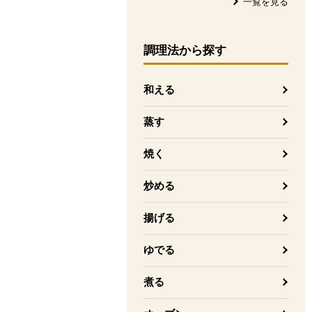
一覧を見る
調理法
から探す
和える
蒸す
焼く
炒める
揚げる
ゆでる
煮る