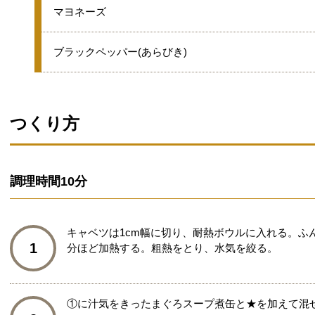
グループ
★
マヨネーズ
★
ブラックペッパー(あらびき)
つくり方
調理時間
10分
キャベツは1cm幅に切り、耐熱ボウルに入れる。ふ
1
分ほど加熱する。粗熱をとり、水気を絞る。
①に汁気をきったまぐろスープ煮缶と★を加えて混