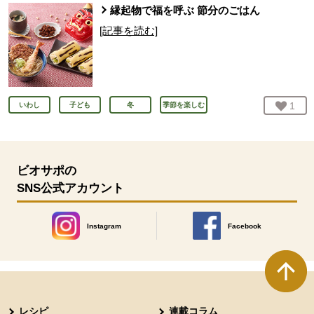
縁起物で福を呼ぶ 節分のごはん
[記事を読む]
お気
1
人
いわし
子ども
冬
季節を楽しむ
ビオサポの
SNS公式アカウント
Instagram
Facebook
別のウィンドウで開きます。
別のウィンドウで開きます
本文ここまで。
ここから共通フッターメニューです。
レシピ
連載コラム