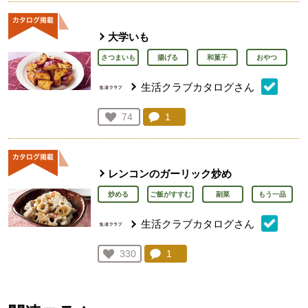
大学いも
さつまいも
揚げる
和菓子
おやつ
生活クラブカタログさん
コメント：
1
件。コメントを見る。
お気に入り登録：
74
人が登録
レンコンのガーリック炒め
炒める
ご飯がすすむ
副菜
もう一品
生活クラブカタログさん
コメント：
1
件。コメントを見る。
お気に入り登録：
330
人が登録