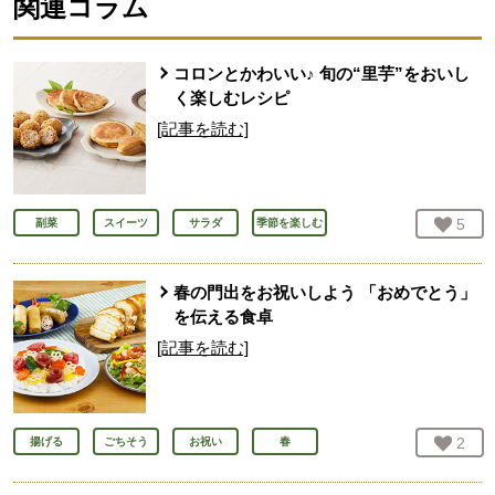
関連コラム
コロンとかわいい♪ 旬の“里芋”をおいし
く楽しむレシピ
[記事を読む]
お気
5
人
副菜
スイーツ
サラダ
季節を楽しむ
春の門出をお祝いしよう 「おめでとう」
を伝える食卓
[記事を読む]
お気
2
人
揚げる
ごちそう
お祝い
春