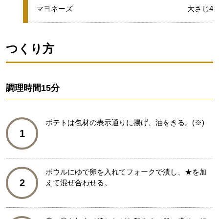
グループ
★
マヨネーズ
大さじ4
つくり方
調理時間
15分
ポテトは包材の表示通りに揚げ、油をきる。(※)
1
ボウルにゆで卵を入れてフォークで潰し、★を加
2
えて混ぜ合わせる。