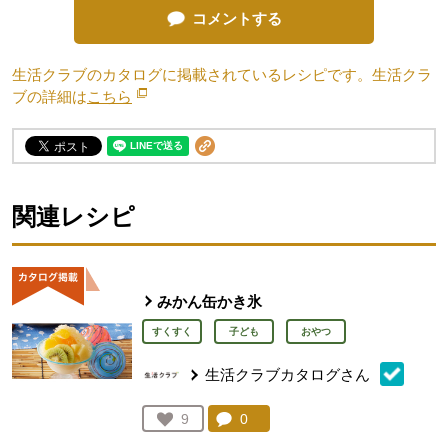
コメントする
生活クラブのカタログに掲載されているレシピです。生活クラ
ブの詳細は
こちら
別のウィンドウで開きます。
関連レシピ
みかん缶かき氷
すくすく
子ども
おやつ
生活クラブカタログさん
コメント：
0
件。コメントを見る。
お気に入り登録：
9
人が登録