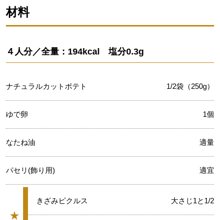
材料
４人分／全量：194kcal 塩分0.3g
ナチュラルカットポテト
1/2袋（250g）
ゆで卵
1個
なたね油
適量
パセリ(飾り用)
適宜
★
きざみピクルス
大さじ1と1/2
★