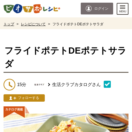
本文へジャンプする。
ページの先頭です。
ログイン
ここからサイト内共通メニューです。
サイト内共通メニューをスキップする
サイト内共通メニューここまで。
ここから現在位置です。
トップ
>
レシピについて
>
フライドポテトDEポテトサラダ
現在位置ここまで
フライドポテトDEポテトサラ
ダ
15分
生活クラブカタログ
さん
フォローする