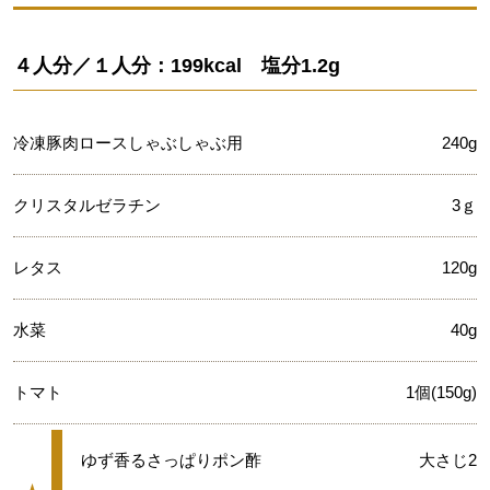
４人分／１人分：199kcal 塩分1.2g
冷凍豚肉ロースしゃぶしゃぶ用
240g
クリスタルゼラチン
3ｇ
レタス
120g
水菜
40g
トマト
1個(150g)
★
ゆず香るさっぱりポン酢
大さじ2