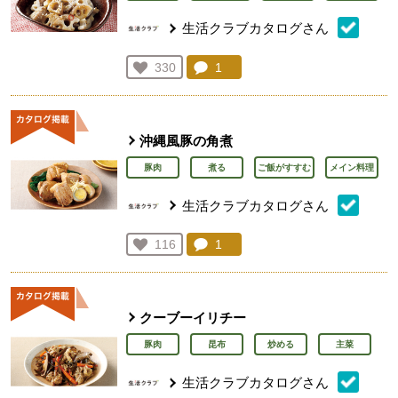
生活クラブカタログさん
コメント：
1
件。コメントを見る。
お気に入り登録：
330
人が登録
沖縄風豚の角煮
豚肉
煮る
ご飯がすすむ
メイン料理
生活クラブカタログさん
コメント：
1
件。コメントを見る。
お気に入り登録：
116
人が登録
クーブーイリチー
豚肉
昆布
炒める
主菜
生活クラブカタログさん