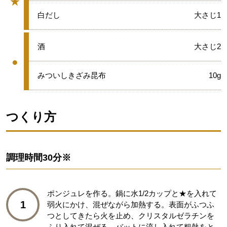
★
グループ
★
白だし
大さじ1
●
酒
大さじ2
●
グループ
●
みついしきざみ昆布
10g
つくり方
調理時間
30分※
ポンジュレを作る。鍋に水1/2カップと★を入れて
1
弱火にかけ、混ぜながら加熱する。表面がふつふ
つとしてきたら火を止め、クリスタルゼラチンを
ふり入れて混ぜる。バットに流し入れて粗熱をと