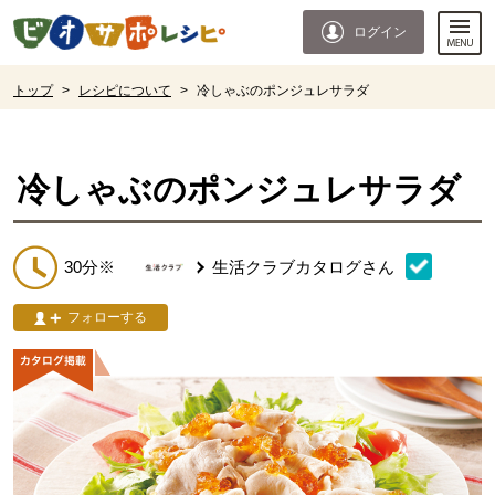
本文へジャンプする。
ページの先頭です。
ログイン
ここからサイト内共通メニューです。
サイト内共通メニューをスキップする
サイト内共通メニューここまで。
ここから現在位置です。
トップ
>
レシピについて
>
冷しゃぶのポンジュレサラダ
現在位置ここまで
冷しゃぶのポンジュレサラダ
30分※
生活クラブカタログ
さん
フォローする