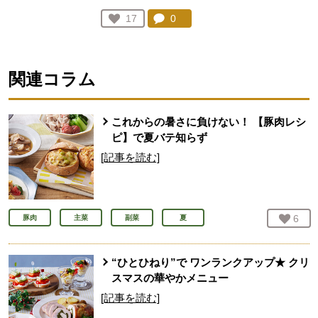
コメント：
0
件。コメントを見る。
お気に入り登録：
17
人が登録
関連コラム
これからの暑さに負けない！ 【豚肉レシ
ピ】で夏バテ知らず
[記事を読む]
お気
6
人
豚肉
主菜
副菜
夏
“ひとひねり”で ワンランクアップ★ クリ
スマスの華やかメニュー
[記事を読む]