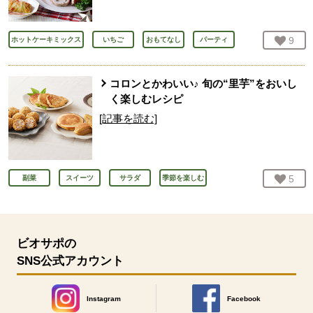
お気
9
人
ホットケーキミックス
いちご
おもてなし
パーティ
コロンとかわいい♪ 旬の“里芋”をおいし
く楽しむレシピ
[記事を読む]
お気
5
人
副菜
スイーツ
サラダ
季節を楽しむ
ビオサポの
SNS公式アカウント
Instagram
Facebook
別のウィンドウで開きます。
別のウィンドウで開きます