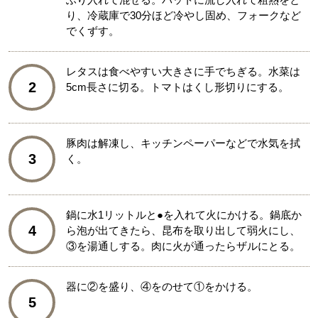
り、冷蔵庫で30分ほど冷やし固め、フォークなど
でくずす。
レタスは食べやすい大きさに手でちぎる。水菜は
2
5cm長さに切る。トマトはくし形切りにする。
豚肉は解凍し、キッチンペーパーなどで水気を拭
3
く。
鍋に水1リットルと●を入れて火にかける。鍋底か
4
ら泡が出てきたら、昆布を取り出して弱火にし、
③を湯通しする。肉に火が通ったらザルにとる。
器に②を盛り、④をのせて①をかける。
5