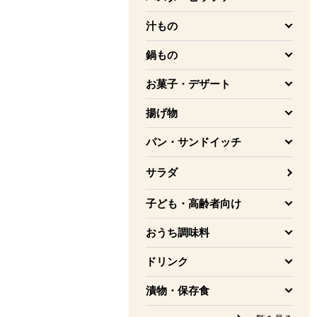
を開く
汁もの
を開く
鍋もの
を開く
お菓子・デザート
を開く
揚げ物
を開く
パン・サンドイッチ
を開く
サラダ
子ども・高齢者向け
を開く
おうち調味料
を開く
ドリンク
を開く
漬物・保存食
を開く