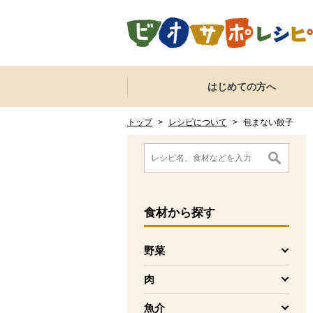
本文へジャンプする。
ページの先頭です。
ここからサイト内共通メニューです。
サイト内共通メニューをスキップする
はじめての方へ
サイト内共通メニューここまで。
ここから現在位置です。
現在位置ここまで
トップ
>
レシピについて
>
包まない餃子
ここから消費材検索メニューです。
消費材検索メニューここまで。
ここから本文です。
食材
から探す
野菜
を開く
肉
を開く
魚介