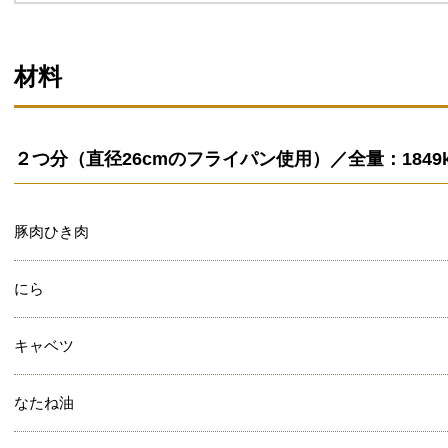
材料
２つ分（直径26cmのフライパン使用）／全量：1849kc
豚肉ひき肉
にら
キャベツ
なたね油