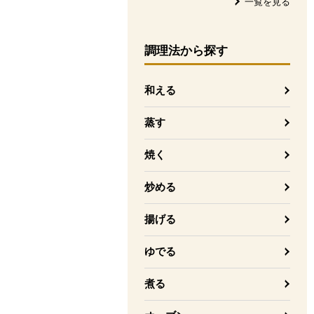
一覧を見る
調理法
から探す
和える
蒸す
焼く
炒める
揚げる
ゆでる
煮る