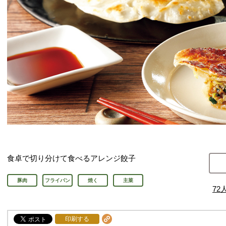
食卓で切り分けて食べるアレンジ餃子
豚肉
フライパン
焼く
主菜
72
印刷する