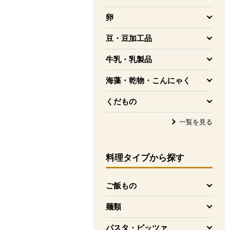
を開く
卵
を開く
豆・豆加工品
を開く
牛乳・乳製品
を開く
海藻・乾物・こんにゃく
を開く
くだもの
を開く
一覧を見る
料理タイプ
から探す
ご飯もの
を開く
麺類
を開く
パスタ・ピッツァ