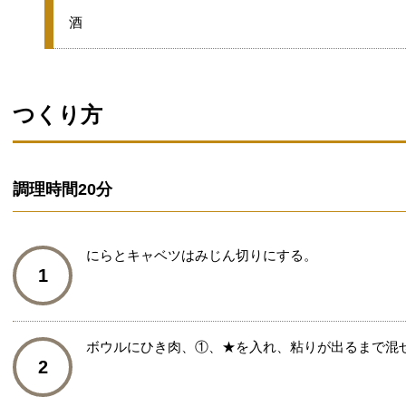
★
酒
つくり方
調理時間
20分
にらとキャベツはみじん切りにする。
1
ボウルにひき肉、①、★を入れ、粘りが出るまで混
2