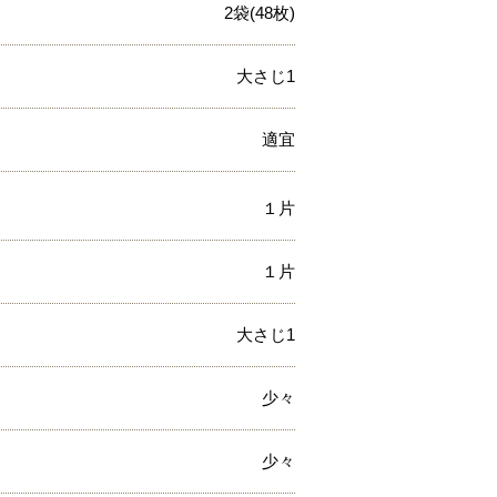
2袋(48枚)
大さじ1
適宜
１片
１片
大さじ1
少々
少々