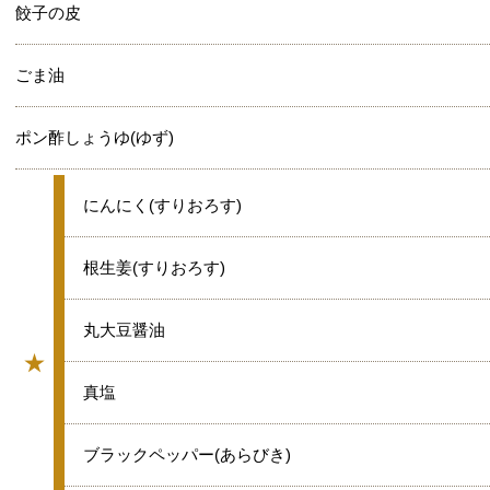
餃子の皮
ごま油
ポン酢しょうゆ(ゆず)
★
にんにく(すりおろす)
★
根生姜(すりおろす)
★
丸大豆醤油
★
グループ
★
真塩
★
ブラックペッパー(あらびき)