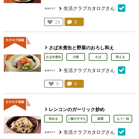
生活クラブカタログさん
コメント：
0
件。コメントを見る。
お気に入り登録：
19
人が登録
さば水煮缶と野菜のおろし和え
さば水煮缶
大根
さば
和える
生活クラブカタログさん
コメント：
0
件。コメントを見る。
お気に入り登録：
9
人が登録
レンコンのガーリック炒め
炒める
ご飯がすすむ
副菜
もう一品
生活クラブカタログさん