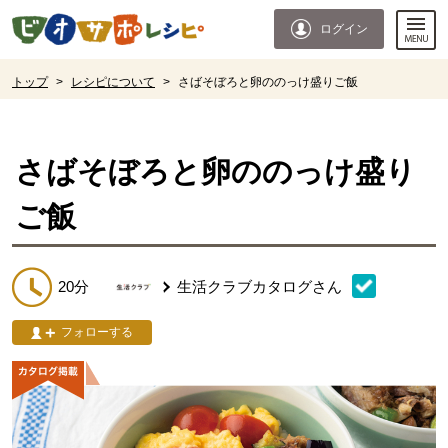
本文へジャンプする。
ページの先頭です。
ログイン
ここからサイト内共通メニューです。
サイト内共通メニューをスキップする
サイト内共通メニューここまで。
ここから現在位置です。
トップ
>
レシピについて
>
さばそぼろと卵ののっけ盛りご飯
現在位置ここまで
さばそぼろと卵ののっけ盛り
ご飯
20分
生活クラブカタログ
さん
フォローする