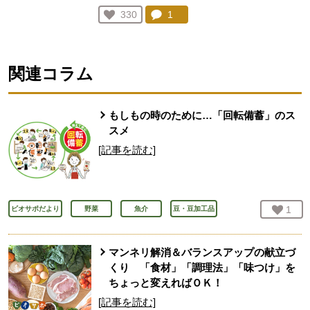
コメント：
1
件。コメントを見る。
お気に入り登録：
330
人が登録
関連コラム
もしもの時のために…「回転備蓄」のス
スメ
[記事を読む]
お気
1
人
ビオサポだより
野菜
魚介
豆・豆加工品
マンネリ解消＆バランスアップの献立づ
くり 「食材」「調理法」「味つけ」を
ちょっと変えればＯＫ！
[記事を読む]