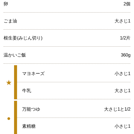
卵
2個
ごま油
大さじ1
根生姜(みじん切り)
1/2片
温かいご飯
360g
★
マヨネーズ
小さじ1
★
グループ
★
牛乳
大さじ1
●
万能つゆ
大さじ1と1/2
●
グループ
●
素精糖
小さじ1