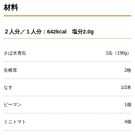
材料
２人分／１人分：642kcal 塩分2.0g
さば水煮缶
1缶（190g）
生椎茸
2枚
なす
1/2本
ピーマン
1個
ミニトマト
4個