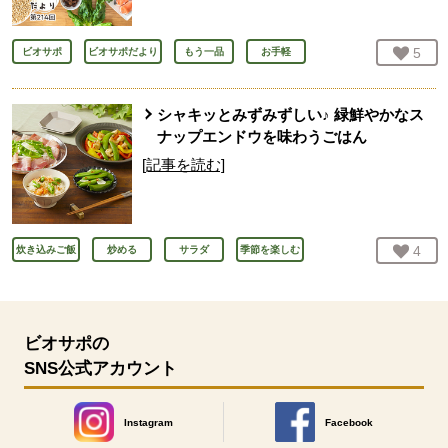
お気
5
人
ビオサポ
ビオサポだより
もう一品
お手軽
シャキッとみずみずしい♪ 緑鮮やかなス
ナップエンドウを味わうごはん
[記事を読む]
お気
4
人
炊き込みご飯
炒める
サラダ
季節を楽しむ
ビオサポの
SNS公式アカウント
Instagram
Facebook
別のウィンドウで開きます。
別のウィンドウで開きます