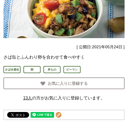
[ 公開日:
2021年05月24日
]
さば缶とふんわり卵を合わせて食べやすく
さば水煮缶
卵
丼もの
ピーマン
お気に入りに登録する
13
人
の方がお気に入りに登録しています。