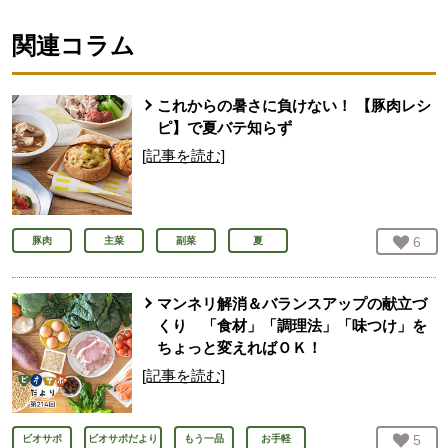
関連コラム
これからの暑さに負けない！ 【豚肉レシ
ピ】で夏バテ知らず
[記事を読む]
お気
6
人
豚肉
主菜
副菜
夏
マンネリ解消＆バランスアップの献立づ
くり 「食材」「調理法」「味つけ」を
ちょっと変えればＯＫ！
[記事を読む]
お気
5
人
ビオサポ
ビオサポだより
もう一品
お手軽