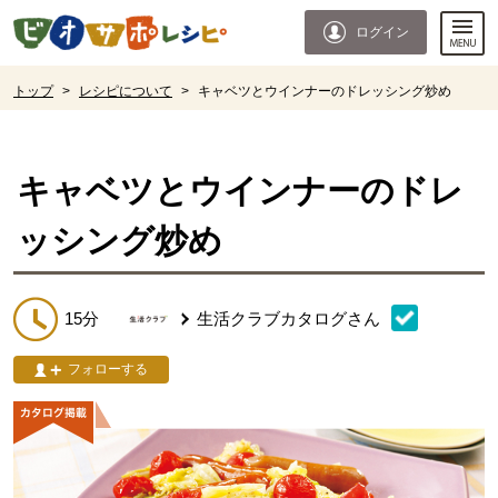
本文へジャンプする。
ページの先頭です。
ログイン
ここからサイト内共通メニューです。
サイト内共通メニューをスキップする
サイト内共通メニューここまで。
ここから現在位置です。
トップ
>
レシピについて
>
キャベツとウインナーのドレッシング炒め
現在位置ここまで
キャベツとウインナーのドレ
ッシング炒め
15分
生活クラブカタログ
さん
フォローする