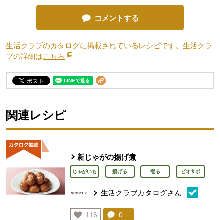
コメントする
生活クラブのカタログに掲載されているレシピです。生活クラ
ブの詳細は
こちら
別のウィンドウで開きます。
関連レシピ
新じゃがの揚げ煮
じゃがいも
揚げる
煮る
ビオサポ
生活クラブカタログさん
コメント：
0
件。コメントを見る。
お気に入り登録：
116