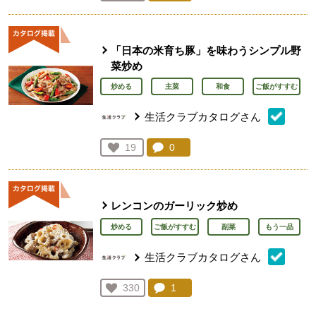
人が登録
「日本の米育ち豚」を味わうシンプル野
菜炒め
炒める
主菜
和食
ご飯がすすむ
生活クラブカタログさん
コメント：
0
件。コメントを見る。
お気に入り登録：
19
人が登録
レンコンのガーリック炒め
炒める
ご飯がすすむ
副菜
もう一品
生活クラブカタログさん
コメント：
1
件。コメントを見る。
お気に入り登録：
330
人が登録