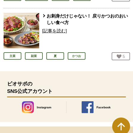
お刺身だけじゃない！ 戻りかつおのおい
しい食べ方
[記事を読む]
お気
5
人
主菜
副菜
夏
かつお
ビオサポの
SNS公式アカウント
Instagram
Facebook
別のウィンドウで開きます。
別のウィンドウで開きます
本文ここまで。
ここから共通フッターメニューです。