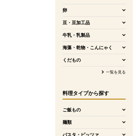
を開く
卵
を開く
豆・豆加工品
を開く
牛乳・乳製品
を開く
海藻・乾物・こんにゃく
を開く
くだもの
を開く
一覧を見る
料理タイプ
から探す
ご飯もの
を開く
麺類
を開く
パスタ・ピッツァ