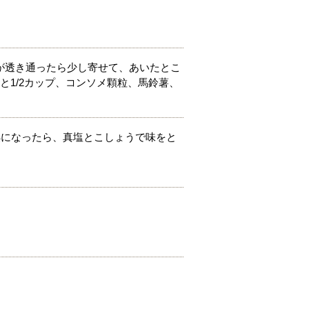
が透き通ったら少し寄せて、あいたとこ
と1/2カップ、コンソメ顆粒、馬鈴薯、
熟になったら、真塩とこしょうで味をと