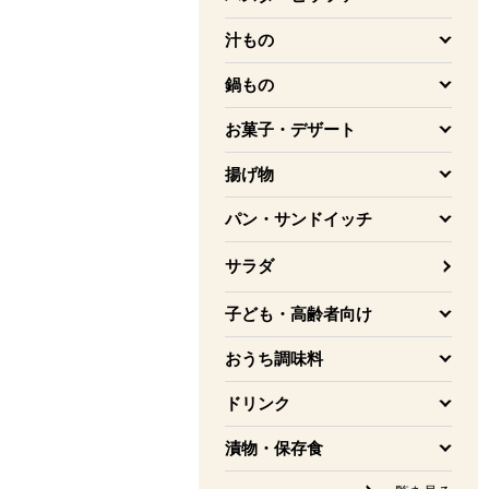
を開く
汁もの
を開く
鍋もの
を開く
お菓子・デザート
を開く
揚げ物
を開く
パン・サンドイッチ
を開く
サラダ
子ども・高齢者向け
を開く
おうち調味料
を開く
ドリンク
を開く
漬物・保存食
を開く