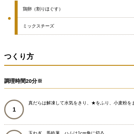
●
鶏卵（割りほぐす）
●
グループ
●
ミックスチーズ
つくり方
調理時間
20分※
真だらは解凍して水気をきり、★をふり、小麦粉を
1
玉ねぎ、馬鈴薯、ハムは1cm角に切る。