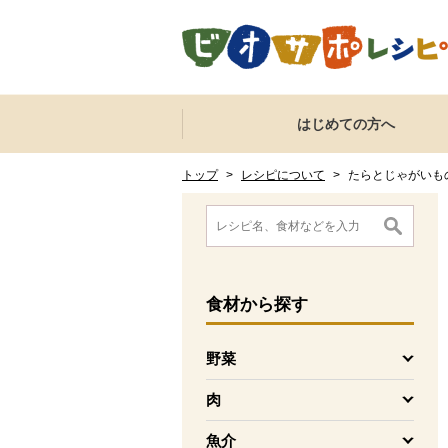
本文へジャンプする。
ページの先頭です。
ここからサイト内共通メニューです。
サイト内共通メニューをスキップする
はじめての方へ
サイト内共通メニューここまで。
ここから現在位置です。
現在位置ここまで
トップ
>
レシピについて
>
たらとじゃがいも
ここから消費材検索メニューです。
消費材検索メニューここまで。
ここから本文です。
食材
から探す
野菜
を開く
肉
を開く
魚介