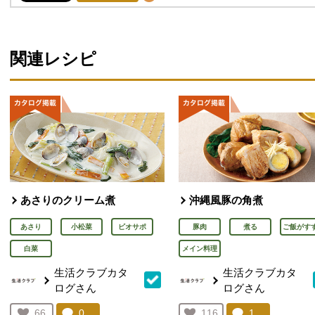
関連レシピ
あさりのクリーム煮
沖縄風豚の角煮
あさり
小松菜
ビオサポ
豚肉
煮る
ご飯がす
白菜
メイン料理
生活クラブカタ
生活クラブカタ
ログさん
ログさん
コメント：
0
件。コメントを見る。
コメント：
1
件。コメント
お気に入り登録：
66
お気に入り登録：
116