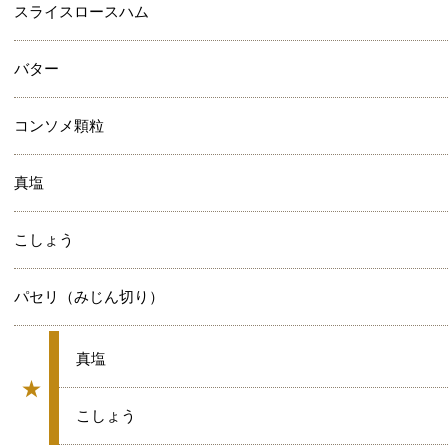
スライスロースハム
バター
コンソメ顆粒
真塩
こしょう
パセリ（みじん切り）
★
真塩
★
グループ
★
こしょう