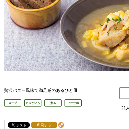
贅沢バター風味で満足感のあるひと皿
スープ
じゃがいも
煮る
ビオサポ
21
印刷する