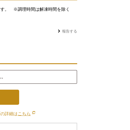
ます。 ※調理時間は解凍時間を除く
報告する
ん。
ブの詳細は
こちら
別のウィンドウで開きます。