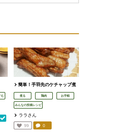
簡単！手羽先のケチャップ煮
すむ
煮る
鶏肉
お手軽
みんなの投稿レシピ
ララさん
コメント：
0
件。コメントを見る。
お気に入り登録：
99
人が登録
を見る。