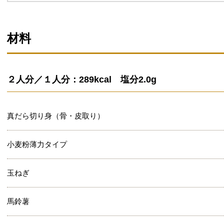
材料
２人分／１人分：289kcal 塩分2.0g
真だら切り身（骨・皮取り）
小麦粉薄力タイプ
玉ねぎ
馬鈴薯