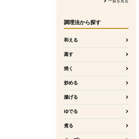
一覧を見る
調理法
から探す
和える
蒸す
焼く
炒める
揚げる
ゆでる
煮る