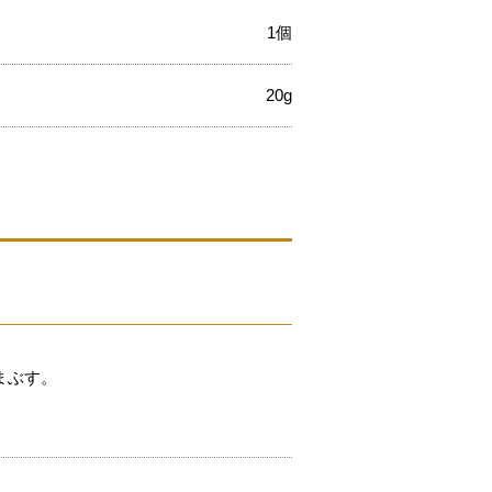
1個
20g
まぶす。