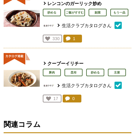
レンコンのガーリック炒め
炒める
ご飯がすすむ
副菜
もう一品
生活クラブカタログさん
コメント：
1
件。コメントを見る。
お気に入り登録：
330
人が登録
クーブーイリチー
豚肉
昆布
炒める
主菜
生活クラブカタログさん
コメント：
0
件。コメントを見る。
お気に入り登録：
17
人が登録
関連コラム