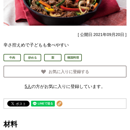
[ 公開日:
2021年09月20日
]
辛さ控えめで子どもも食べやすい
牛肉
炒める
梨
韓国料理
お気に入りに登録する
5
人
の方がお気に入りに登録しています。
材料