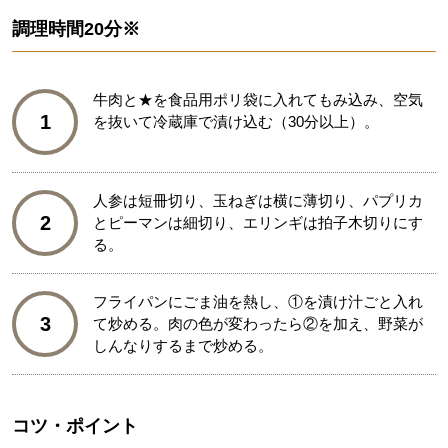
調理時間
20分※
牛肉と★を食品用ポリ袋に入れてもみ込み、空気
1
を抜いて冷蔵庫で漬け込む（30分以上）。
人参は短冊切り、玉ねぎは横に薄切り、パプリカ
2
とピーマンは細切り、エリンギは拍子木切りにす
る。
フライパンにごま油を熱し、①を漬け汁ごと入れ
3
て炒める。肉の色が変わったら②を加え、野菜が
しんなりするまで炒める。
コツ・ポイント