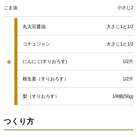
ごま油
小さじ2
★
丸大豆醤油
大さじ1と1/2
★
コチュジャン
大さじ1と1/2
★
★
にんにく(すりおろす)
1/2片
グループ
★
根生姜（すりおろす）
1/2片
★
梨（すりおろす）
1/8個(50g)
つくり方