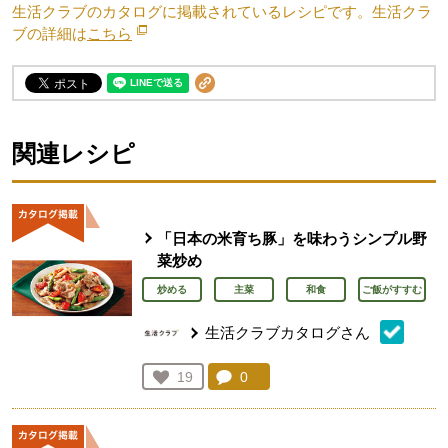
生活クラブのカタログに掲載されているレシピです。生活クラ
ブの詳細は
こちら
別のウィンドウで開きます。
関連レシピ
「日本の米育ち豚」を味わうシンプル野
菜炒め
炒める
主菜
和食
ご飯がすすむ
生活クラブカタログさん
コメント：
0
件。コメントを見る。
お気に入り登録：
19
人が登録