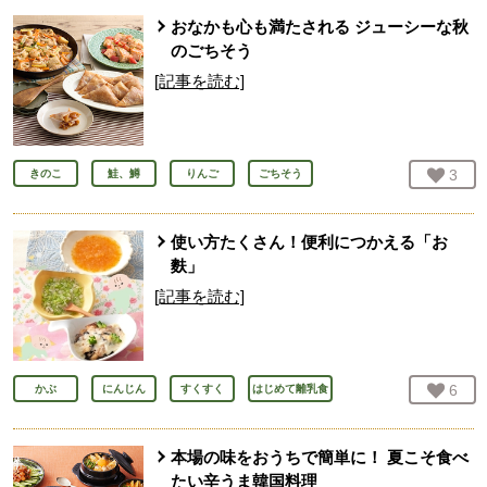
おなかも心も満たされる ジューシーな秋
のごちそう
[記事を読む]
お気
3
人
きのこ
鮭、鱒
りんご
ごちそう
使い方たくさん！便利につかえる「お
麩」
[記事を読む]
お気
6
人
かぶ
にんじん
すくすく
はじめて離乳食
本場の味をおうちで簡単に！ 夏こそ食べ
たい辛うま韓国料理