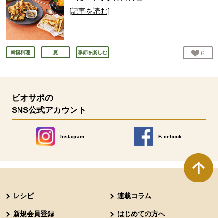
[記事を読む]
お気
6
人
韓国料理
夏
季節を楽しむ
ビオサポの
SNS公式アカウント
Instagram
Facebook
別のウィンドウで開きます。
別のウィンドウで開きます
本文ここまで。
ここから共通フッターメニューです。
レシピ
連載コラム
新規会員登録
はじめての方へ