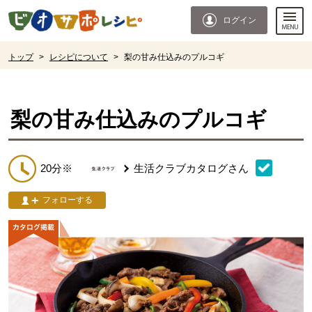
本文へジャンプする。
ページの先頭です。
ログイン
ここからサイト内共通メニューです。
サイト内共通メニューをスキップする
サイト内共通メニューここまで。
ここから現在位置です。
トップ
>
レシピについて
>
梨の甘み仕込みのプルコギ
現在位置ここまで
梨の甘み仕込みのプルコギ
20分※
生活クラブカタログ
さん
フォローする