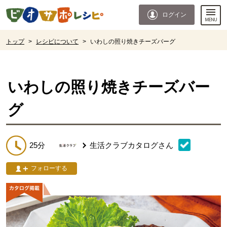
本文へジャンプする。
ページの先頭です。
ログイン
ここからサイト内共通メニューです。
サイト内共通メニューをスキップする
サイト内共通メニューここまで。
ここから現在位置です。
トップ
>
レシピについて
>
いわしの照り焼きチーズバーグ
現在位置ここまで
いわしの照り焼きチーズバー
グ
25分
生活クラブカタログ
さん
フォローする