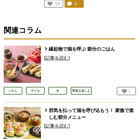
コメント：
0
件。コメントを見る。
お気に入り登録：
19
人が登録
関連コラム
縁起物で福を呼ぶ 節分のごはん
[記事を読む]
お気
1
人
いわし
子ども
冬
季節を楽しむ
邪気を払って福を呼び込もう！ 家族で楽
しむ節分メニュー
[記事を読む]