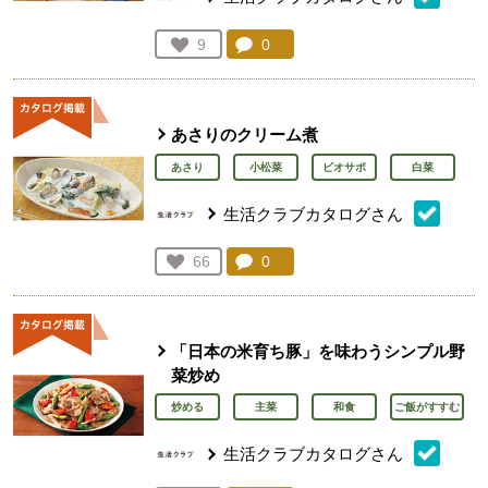
コメント：
0
件。コメントを見る。
お気に入り登録：
9
人が登録
あさりのクリーム煮
あさり
小松菜
ビオサポ
白菜
生活クラブカタログさん
コメント：
0
件。コメントを見る。
お気に入り登録：
66
人が登録
「日本の米育ち豚」を味わうシンプル野
菜炒め
炒める
主菜
和食
ご飯がすすむ
生活クラブカタログさん