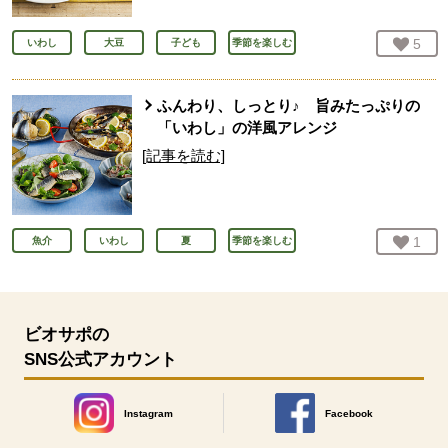
お気
5
人
いわし
大豆
子ども
季節を楽しむ
ふんわり、しっとり♪ 旨みたっぷりの
「いわし」の洋風アレンジ
[記事を読む]
お気
1
人
魚介
いわし
夏
季節を楽しむ
ビオサポの
SNS公式アカウント
Instagram
Facebook
別のウィンドウで開きます。
別のウィンドウで開きます