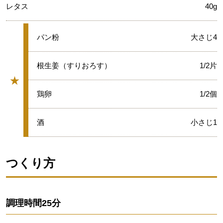
レタス
40g
★
パン粉
大さじ4
★
根生姜（すりおろす）
1/2片
★
グループ
★
鶏卵
1/2個
★
酒
小さじ1
つくり方
調理時間
25分