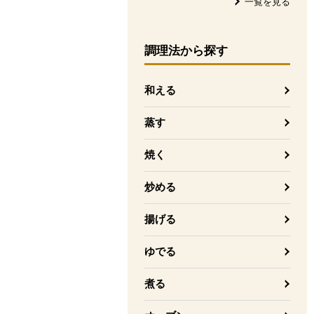
一覧を見る
調理法
から探す
和える
蒸す
焼く
炒める
揚げる
ゆでる
煮る