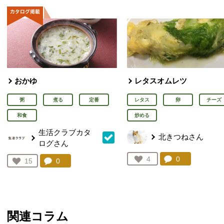
おかゆ
レタスオムレツ
粥
煮る
定番
レタス
卵
チーズ
和食
炒める
生活クラブカタ
北きつねさん
ログさん
コメント：
0
件。コメント
お気に入り登録：
4
コメント：
0
件。コメントを見る。
お気に入り登録：
15
人が登録
人が登録
関連コラム