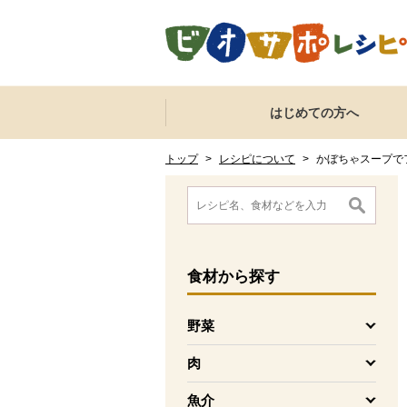
本文へジャンプする。
ページの先頭です。
ここからサイト内共通メニューです。
サイト内共通メニューをスキップする
はじめての方へ
サイト内共通メニューここまで。
ここから現在位置です。
現在位置ここまで
トップ
>
レシピについて
>
かぼちゃスープで
ここから消費材検索メニューです。
消費材検索メニューここまで。
ここから本文です。
食材
から探す
野菜
を開く
肉
を開く
魚介