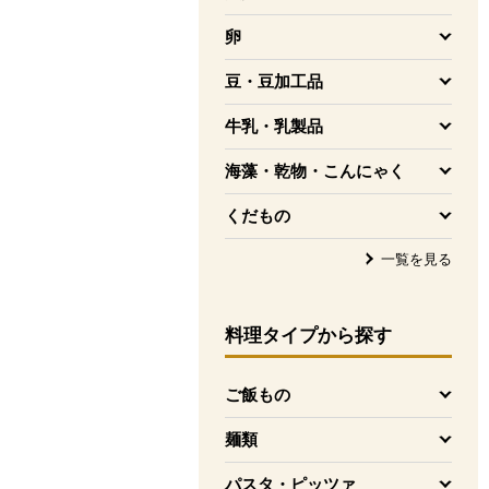
を開く
卵
を開く
豆・豆加工品
を開く
牛乳・乳製品
を開く
海藻・乾物・こんにゃく
を開く
くだもの
を開く
一覧を見る
料理タイプ
から探す
ご飯もの
を開く
麺類
を開く
パスタ・ピッツァ