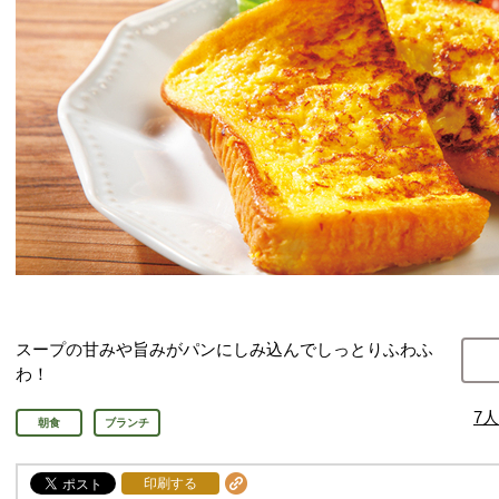
スープの甘みや旨みがパンにしみ込んでしっとりふわふ
わ！
7
人
朝食
ブランチ
印刷する