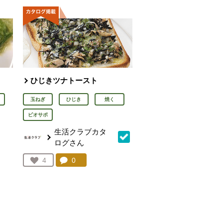
ひじきツナトースト
玉ねぎ
ひじき
焼く
ビオサポ
生活クラブカタ
ログさん
を見る。
コメント：
0
件。コメントを見る。
お気に入り登録：
4
人が登録