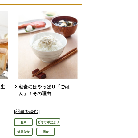
を生
朝食にはやっぱり「ごは
ん」！その理由
[記事を読む]
お米
ビオサポだより
健康な食
朝食