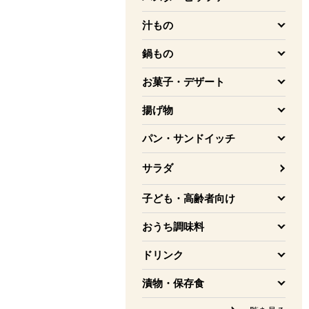
を開く
汁もの
を開く
鍋もの
を開く
お菓子・デザート
を開く
揚げ物
を開く
パン・サンドイッチ
を開く
サラダ
子ども・高齢者向け
を開く
おうち調味料
を開く
ドリンク
を開く
漬物・保存食
を開く