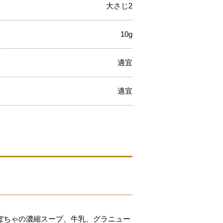
大さじ2
10g
適宜
適宜
ぼちゃの濃縮スープ、牛乳、グラニュー