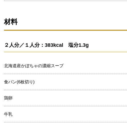
材料
２人分／１人分：383kcal 塩分1.3g
北海道産かぼちゃの濃縮スープ
食パン(6枚切り)
鶏卵
牛乳